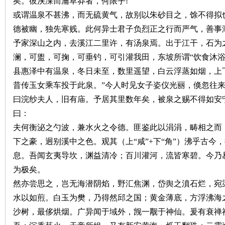
矣。彼浃渫而瀹草莽者，何限乎
!
或谓温泉不甚沸，而无硫黄气，故别以朱砂目之，馀不得拟
沙
德被幽，独先寒贱。此何异士君子负烈正之行而严气，善事
予家深山之内，去溪江二里许，有汤泉焉。出于江干，石为
澜，可盥，可掬，可垂钓，可引灌我田，东坡所谓“饮食沐浴
县惠泽中有温泉，冬日未至，数里遥望，白云浮蒸如烟，上
昔传玉女乘车投于此泉。”今人时见女子姿仪光丽，倏忽往
曰浣纱夫人，旧有庙。予居其里数年矣，被泉之赐不得如安
曰：
文
夫何衡泌之勺波，兼水火之令德。匪鉴此以涓涓，畴相之而（
下之豪，迥别溪中之色。观其（上“咸”
+
下“角”）沸乎古今
息。吾闻玄夷导坎，渊益清冷；百川灌河，流皆寒碧。今乃
为极矣。
然亦尝思之，岂无海潜阴焰，野汇焦渊，岱舆之濆石烂，宛
水以如煎。白玉为樊，乃得然邱之国；黄金薄底，方浮沸海
沙树，最侈烘烟。广异闻于域外，觊一觏于神仙。爰有衰禅
库