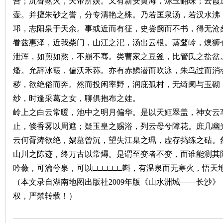
吾；沉香爇火，天帝所娱。又有新安黄海，烁玉翻珠；云霞
壶。并擅朱砂之誉，分专清艳之殊。乃若匡泉汤，若汉水沸
邛，志阳泉于天余。事或近而有征，史尝阙而不书，得无沧
眷兹惠泽，近我柴门，山江之汜，汤出云根。蒸鹜岭，燠狮
泄浑，如煎如熬，不崩不骞。类曹家之豆釜，比管氏之盐盆
燔。允辞冰霰，偏沃禾荪。亦有赤鳞潜而吹泳，朱鸟过而消
秽，欲绝俗而奔。然而投闲率野，润庇孤村，无绮阑与玉砌
|
纱，时逢采葛之女，聊俱抱布之娃。
岭上之白云常暖，池中之明月偏华。是以天姬翠盖，神女云
止，倏香雾以周遮；疑玉皇之赐浴，列云母兮障花。庶几幽
云何胥涛欲绝，娲墓曾沉，望失江臬之珮，虚存捣练之砧。
山川之陈迹，终万古以常燖。是谓至变者不变，而谁能测其
吟薇，可瀹兮泉，可以□□□□□□斟，有温泉而无寒火，悟天
（本文录自湖南地图出版社
2009
年版《山水洲城——长沙》
长
权，严禁转载！）