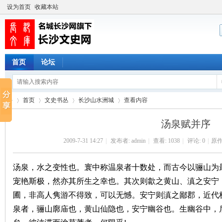
设为首页
收藏本站
首页
论坛
首页
文史书丛
长沙山水洲城
查看内容
汤泉赋并序
2009-7-31 14:27
|
发布者:
admin
|
查看:
1038
|
评论: 0
|
原作
长
›
›
›
›
汤泉，水之变性也。寰中称温泉者十数处，而古今以骊山为
宠艳斯极，然亦其所生之幸也。其次则歙之黄山、滇之安宁
圃，非高人隽游不得致，可以无憾。安宁则滇之鄙郡，近代
泉者，骊山廓庙也，黄山仙隐也，安宁幽谷也。生幽谷中，