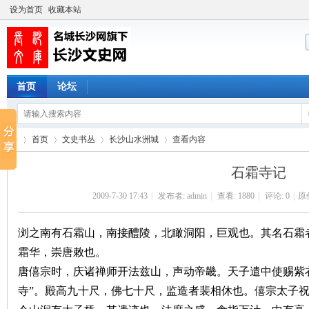
设为首页
收藏本站
首页
论坛
首页
文史书丛
长沙山水洲城
查看内容
石霜寺记
2009-7-30 17:43
|
发布者:
admin
|
查看:
1880
|
评论: 0
|
原
长
›
›
›
›
浏之南有石霜山，南接醴陵，北瞰洞阳，巨观也。其名石霜
霜华，崇唐敕也。
唐僖宗时，庆诸禅师开法兹山，声动帝畿。天子遣中使赐紫
寺”。殿高九十尺，佛七十尺，监造者裴相休也。僖宗太子