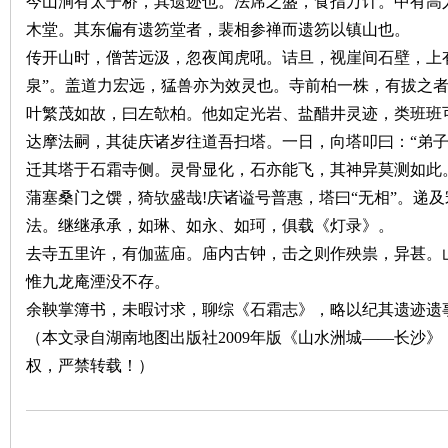
今山涧有太子桥，其遗迹也。法席之盛，食指万计。中有高
木堂。其东偏有遗笏堂者，裴相参禅而遗笏以镇山也。
沙
传开山时，僧苦远汲，忽夜闻虎吼。诘旦，视崖间石壁，上
泉”。盖道力宏远，猛兽亦为效灵也。寺前柏一株，有拔之
叶繁茂如故，曰左欹柏。他如定光岩、盐醋井灵迹，类班班
达摩法嗣，其徒庆诸岁往道吾扫塔。一日，向塔叩曰：“弟子
迁其塔于石霜寺侧。灵骨显化，石亦能飞，其神异莫测如此
蒲塞桑门之馔，猗欤盛哉
!
庆诸谥号普惠，塔曰“无相”。递
法。继继承承，如琳、如永、如珂，俱载《灯录》。
文
去寺五里许，有伽蓝庙。庙内古钟，击之则作殃祟，异甚。
惟九龙庵湮没不存。
余鞅掌簿书，未暇讨求，聊综《石霜志》，略以纪其遗迹遗
（本文录自湖南地图出版社
2009
年版《山水洲城——长沙》
权，严禁转载！）
库