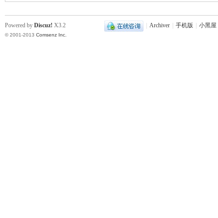
Powered by
Discuz!
X3.2
|
Archiver
|
手机版
|
小黑屋
© 2001-2013
Comsenz Inc.
|
长