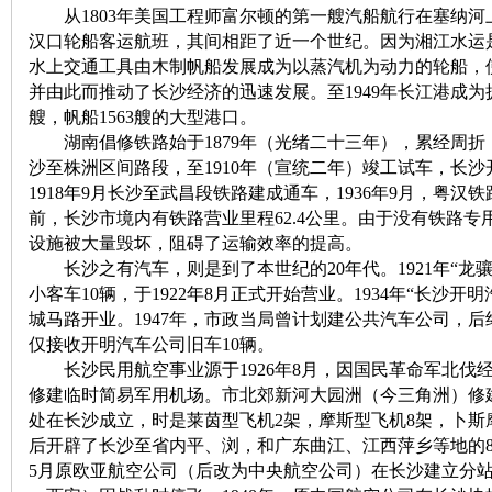
从1803年美国工程师富尔顿的第一艘汽船航行在塞纳河上
汉口轮船客运航班，其间相距了近一个世纪。因为湘江水运
水上交通工具由木制帆船发展成为以蒸汽机为动力的轮船，
并由此而推动了长沙经济的迅速发展。至1949年长江港成为拥
艘，帆船1563艘的大型港口。
湖南倡修铁路始于1879年（光绪二十三年），累经周折，
沙至株洲区间路段，至1910年（宣统二年）竣工试车，长沙
1918年9月长沙至武昌段铁路建成通车，1936年9月，粤
|
前，长沙市境内有铁路营业里程62.4公里。由于没有铁路
设施被大量毁坏，阻碍了运输效率的提高。
长沙之有汽车，则是到了本世纪的20年代。1921年“龙
小客车10辆，于1922年8月正式开始营业。1934年“长沙
城马路开业。1947年，市政当局曾计划建公共汽车公司，后终
仅接收开明汽车公司旧车10辆。
长沙民用航空事业源于1926年8月，因国民革命军北伐
修建临时简易军用机场。市北郊新河大园洲（今三角洲）修建
处在长沙成立，时是莱茵型飞机2架，摩斯型飞机8架，卜斯摩
长
后开辟了长沙至省内平、浏，和广东曲江、江西萍乡等地的8
5月原欧亚航空公司（后改为中央航空公司）在长沙建立分