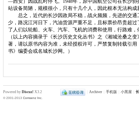
—西安）因战乱时停飞。1948年，原中国航空公司在长沙
站设备简陋，规模很小，只有十几个人，因此根本无法构成
总之，近代的长沙因政局不稳，战火频频，先进的交通工
少，路况江河日下，汽油货源严重不足，且标票价昂贵超过
了人们以轮船、火车、汽车、飞机的消费和使用，行路难，
（以上内容摘录于《长沙历史文化丛书》之《湘城沧桑之变》，
著，请以原书内容为准，未经授权许可，严禁复制转载引用
沙
书》编委会或名城长沙网。）
Powered by
Discuz!
X3.2
|
Archiver
|
手机版
|
小黑屋
|
长
© 2001-2013
Comsenz Inc.
文