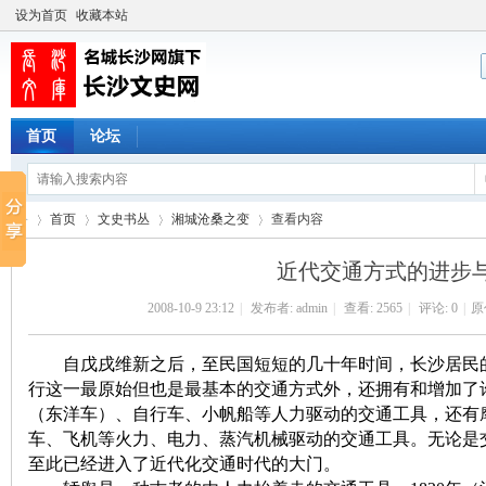
设为首页
收藏本站
首页
论坛
首页
文史书丛
湘城沧桑之变
查看内容
近代交通方式的进步
2008-10-9 23:12
|
发布者:
admin
|
查看:
2565
|
评论: 0
|
原
长
›
›
›
›
自戊戌维新之后，至民国短短的几十年时间，长沙居民的
行这一最原始但也是最基本的交通方式外，还拥有和增加了
（东洋车）、自行车、小帆船等人力驱动的交通工具，还有
车、飞机等火力、电力、蒸汽机械驱动的交通工具。无论是
至此已经进入了近代化交通时代的大门。