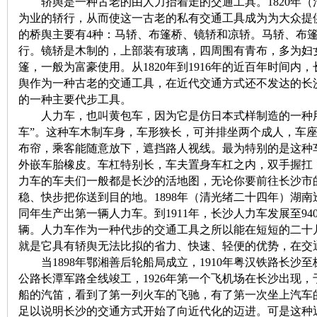
轿舆是一种古老的由人力抬着走的交通工具。1820年（
为业的轿行，从而使这一古老的私有交通工具成为为大众提
沙
的桥舆主要有4种：马轿、布篷桥、镜轿和凉轿。马轿、布
行。镜轿是木制的，上部装有玻璃，四周围有青布，多为妇
篷，一般为富豪使用。从1820年到1916年的近百年时间内，
舆作为一种古老的交通工具，在近代交通方式还不发达的长
的一种主要代步工具。
人力车，也叫黄包车，因为它是仿日本式样制造的一种用
车”。这种车木制车身，车形狭长，可并排坐两个成人，车
布帘，乘客能随意放下，遮挡路人视线。最为特别的是这种
外嵌车胎橡皮。车杠特别长，车夫置身车杠之内，双手握扛
文
力车的车夫们一般都是长沙的活地图，无论你要前往长沙市
稳、快步把你送到目的地。1898年（清光绪二十四年）湖
同年生产出第一辆人力车。到1911年，长沙人力车发展至940
辆。人力车作为一种代步的交通工具之所以能在短短的二十
就是它具有轿舆无法比拟的省力、快速、轻便的优势，在交
当1898年鄂湘善后轮船局成立，1910年粤汉铁路长沙至
公路长潭军路全线竣工，1926年第一个飞机场在长沙出现
船的汽笛，看到了第一列火车的飞驰，有了第一次坐上汽车
足以说明长沙的交通方式开始了向近代化的迈进。可是这种
库