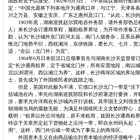
国政府竟予以接受。1902年9月5日，《中英续议通商行船条
定：“中国允愿将下列各地开为通商口岸，与江宁、天津各
沙
川之万县、安徽之安庆、广东之惠州及江门。”从此，长沙
1903年底，湖南巡抚赵尔巽电咨外务部，请外务部饬总
人）来长沙会订通商章程，履勘租界界址，为开埠作准备工
勘，认为“长沙城外东门距河太远，南门人烟沓杂，且系丛
惟北门地势平衍，西枕湘河，东傍铁路，袤长六、七月，宽
适，“佥以（北门外）为宜”。
1904年6月日本驻汉口总领事首先与湖南长沙关监督签
定“长沙通商租界，定于省城北门外，所有应需地段，南以
北以浏谓河、西以湘江为界”。这样，长沙商埠区域的界址
文
土，首先成为了外国殖民者的践踏之地。
但是，英国对此极为不满，它借口长沙北门一带是“洼下
括城池在内，率先向湖南巡抚部院和长沙府署进行要挟，并
涉，要求允许洋商在长沙城内开行设栈。其帝国主义列强贪
朝湖南当局的腐败无能，为满足外国殖民主义贪婪的野心，
载明：“租界以外沿河地段，原不准租用，兹因长沙通商租
特议于关章所定起下货物处之沿河一带，即自永州码头起，
用”。这样，西门外沿城一带成为了事实上的商埠区。
外国资本主义在由商品输出到资本输出的经济侵略中，其
库