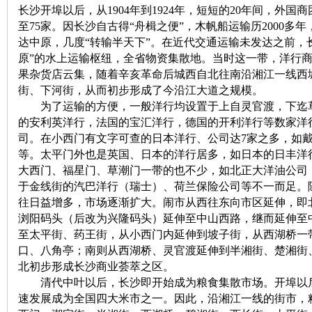
长沙开埠以后，从1904年到1924年，短短的20年间，外国
至75家。因长沙自古得“舟楫之便”，木帆船运输历2000
达中原，几度“转输半天下”。在近代交通运输未发达之前，
原”的水上运输枢纽，全省物资集散地。当时这一带，洋行
果杂货店云集，随着辛亥革命后城西自北往南沿湘江一线西
街、下河街，从而初步形成了今沿江大道之规模。
为了运输的方便，一般洋行均设置于上自灵官渡，下迄草
的安利英洋行，法国的宝汇洋行，德国的开利洋行等数家洋
|
司。在小西门有文字可查的日本洋行、公司达7家之多，如
等。太平门外也是英国、日本的洋行居多，如日本的日丰洋
大西门、福星门、草潮门一带的也不少，如北正大洋油公司
于金线街的汽巴洋行（瑞士）、荷兰保险公司等不一而足。
往日益增多，市场逐渐扩大。闹市从西往东向市区延伸，即
浏阳码头（后改为兴隆码头）延伸至中山西路，继而延伸至
至太平街、药王街，从小西门内延伸到坡子街，从西湖桥一
口、八角亭；南则从西湖桥、灵官渡延伸到半湘街、楚湘街
北初步形成长沙商业荟萃之区。
长
清代中叶以后，长沙即开始成为粮食集散市场。开埠以后
速发展成为全国四大米市之一。因此，沿湘江一线的街市，