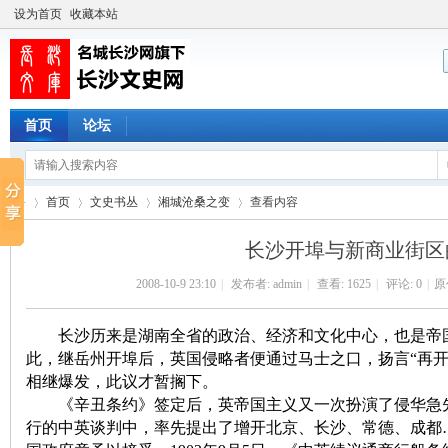
设为首页
收藏本站
首页
论坛
首页
文史书丛
湘城沧桑之变
查看内容
长沙开埠与新商业街区
2008-10-9 23:10
|
发布者:
admin
|
查看:
1625
|
评论: 0
|
原
长
›
›
›
›
长沙历来是湖南全省的政治、经济和文化中心，也是帝国
此，继岳州开埠后，英国侵略者便通过马士之口，扬言“再开
相继爆发，此议才暂搁下。
《辛丑条约》签定后，英帝国主义又一次扮演了侵华急先锋的
行的中英谈判中，率先提出了增开北京、长沙、常德、成都