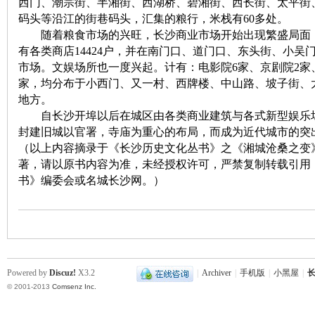
西门、潮宗街、半湘街、西湖桥、碧湘街、西长街、太平街
码头等沿江的街巷码头，汇集的粮行，米栈有60多处。
随着粮食市场的兴旺，长沙商业市场开始出现繁盛局面，至
有各类商店14424户，并在南门口、道门口、东头街、小吴
市场。文娱场所也一度兴起。计有：电影院6家、京剧院2家、
家，均分布于小西门、又一村、西牌楼、中山路、坡子街、
地方。
沙
自长沙开埠以后在城区由各类商业建筑与各式新型娱乐场
封建旧城以官署，寺庙为重心的布局，而成为近代城市的突
（以上内容摘录于《长沙历史文化丛书》之《湘城沧桑之变》，
著，请以原书内容为准，未经授权许可，严禁复制转载引用
书》编委会或名城长沙网。）
文
Powered by
Discuz!
X3.2
|
Archiver
|
手机版
|
小黑屋
|
长
© 2001-2013
Comsenz Inc.