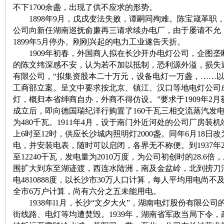
不下1700余盏，出现了供不应求的形势。
1898年9月，戊戌变法失败，谭嗣同殉难。陈宝箴革职
公司向新任湖南巡抚俞廉再三请求续办电厂，由于屡请不允，
1899年5月停办。刚刚兴起的电力工业遂告夭折。
1909年初春，外国商人拟在长沙开办电灯公司，企图垄
的陈文纬深感不安，认为若不加以抵制，恐利源外溢，损失
有限公司，“拟集资股本二十万元，设备电灯一万盏，……以
工商部立案。呈文中要求按北京、镇江、汉口等地电灯公司
|
灯，概归本省绅商自办，外商不得仿设。”要求于1909年2
成立后，即向德国瑞纪洋行购置了160千瓦三相交流蒸汽发
为480千瓦。1911年4月，设于南门外近河处的公司厂房装
上6时至12时，供应长沙城内照明灯2000盏。同年6月18日改
电，并安装电表，随时可以启闭，各界无不称便。到1937
至12240千瓦，发电量为2010万度，为公司初创时的28.
围扩大到东至湖迹渡，西连水陆洲，南及金盆岭，北到捞刀河。
电4810888度，以长沙市30万人口计算，每人平均用电尚不及
全市6万户计算，尚有六分之五未能用电。
长
1938年l1月，长沙“文夕大火”，湖南电灯股份有限公
街线路、电灯等均遭焚毁。1939年，湖南省军政当局下令