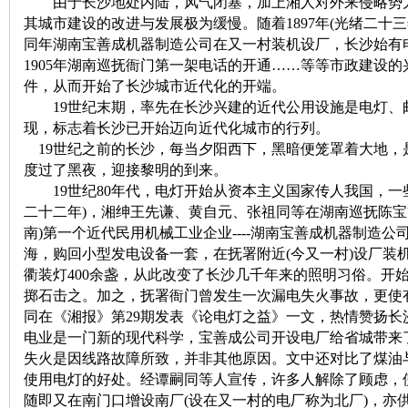
由于长沙地处内陆，风气闭塞，加上湘人对外来侵略势力
其城市建设的改进与发展极为缓慢。随着1897年(光绪二十三
沙
同年湖南宝善成机器制造公司在又一村装机设厂，长沙始有电
1905年湖南巡抚衙门第一架电话的开通……等等市政建设
件，从而开始了长沙城市近代化的开端。
19世纪末期，率先在长沙兴建的近代公用设施是电灯、
现，标志着长沙已开始迈向近代化城市的行列。
19世纪之前的长沙，每当夕阳西下，黑暗便笼罩着大地，
度过了黑夜，迎接黎明的到来。
19世纪80年代，电灯开始从资本主义国家传人我国，一些大
二十二年)，湘绅王先谦、黄自元、张祖同等在湖南巡抚陈宝
文
南)第一个近代民用机械工业企业----湖南宝善成机器制造公
海，购回小型发电设备一套，在抚署附近(今又一村)设厂装
衢装灯400余盏，从此改变了长沙几千年来的照明习俗。开
掷石击之。加之，抚署衙门曾发生一次漏电失火事故，更使有
同在《湘报》第29期发表《论电灯之益》一文，热情赞扬
电业是一门新的现代科学，宝善成公司开设电厂给省城带来
失火是因线路故障所致，并非其他原因。文中还对比了煤油
使用电灯的好处。经谭嗣同等人宣传，许多人解除了顾虑，
随即又在南门口增设南厂(设在又一村的电厂称为北厂)，亦供
库