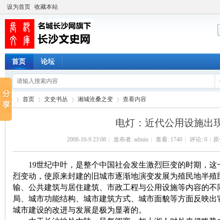
设为首页
收藏本站
首页
论坛
首页
文史书丛
湘城沧桑之变
查看内容
电灯：近代公用设施出
2008-10-9 23:08
|
发布者:
admin
|
查看:
1740
|
评论: 0
|
原
长
›
›
›
›
19世纪中叶，是整个中国社会发生激烈巨变的时期，这
烈变动，使原来封建的旧城市逐渐地演变发展为殖民地半殖
输、公共建筑与居住建筑、市政工程与公用设施等内容的不
局、城市功能结构、城市建筑方式、城市面貌等方面反映出
城市建设的改进与发展是极为显著的。