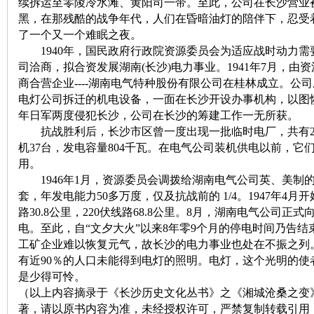
续拆运至零陵冷水滩、黄阳司一带。至此，公司在长沙营业
黑，在那残酷的战争年代，人们在昏暗油灯的陪伴下，忍受
了一个又一个难眠之夜。
1940年，国民政府行政院资源委员会为适应战时动力需
司洽商，拟合资发展湖南(长沙)电力事业。1941年7月，
商合营企业----湖南电气特种股份有限公司在桂林成立。公
电灯公司拆迁的机电设备，一面在长沙开设办事机构，以图恢复
沙
年日军两度侵犯长沙，公司在长沙的筹建工作一无所获。
抗战胜利后，长沙市区曾一度出现一批临时电厂，共有2
机37台，发电容量804千瓦。在电气公司装机供电以前，
用。
1946年1月，资源委员会调拨给湖南电气公司英、美制的100
套，年发电能力50多万度，仅及抗战前的 1/4。1947年4月
路30.8公里，220伏线路68.8公里。8月，湖南电气公司正
电。至此，自“文夕大火”以来8年零9个月的停电时间乃告
文
工矿企业难以恢复元气，故长沙的电力事业也处在不振之列。1
有近90％的人口未能得到电灯的照明。电灯，这个光明的
是少得可怜。
（以上内容摘录于《长沙历史文化丛书》之《湘城沧桑之变》，
著，请以原书内容为准，未经授权许可，严禁复制转载引用