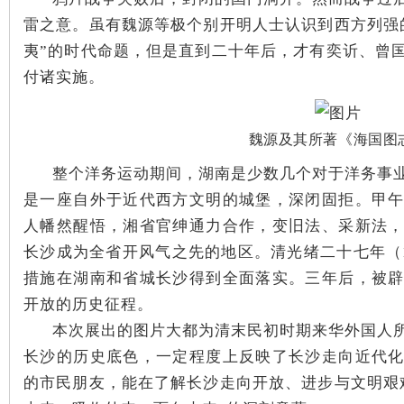
雷之意。虽有魏源等极个别开明人士认识到西方列强
沙
夷”的时代命题，但是直到二十年后，才有奕䜣、曾
付诸实施。
魏源及其所著《海国图
整个洋务运动期间，湖南是少数几个对于洋务事
是一座自外于近代西方文明的城堡，深闭固拒。甲
文
人幡然醒悟，湘省官绅通力合作，变旧法、采新法
长沙成为全省开风气之先的地区。清光绪二十七年（1
措施在湖南和省城长沙得到全面落实。三年后，被
开放的历史征程。
本次展出的图片大都为清末民初时期来华外国人
长沙的历史底色，一定程度上反映了长沙走向近代
的市民朋友，能在了解长沙走向开放、进步与文明艰
库