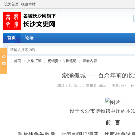
设为首页
收藏本站
首页
论坛
首页
文集汇编
杨锡贵：古樵笔记
查看内容
潮涌孤城——百余年前的长
2021-3-15 15:46
|
发布者:
admin
|
查看:
937
|
评论
长
›
›
›
›
设于长沙市博物馆中厅的本
前 言
鸦片战争失败后，封闭的国门洞开。然而战争过