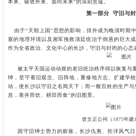
本来、吸收外来、面向未来”的深刻意蕴。
第一部分 守旧与
由于“天朝上国”思想的影响，排外成为晚清时期
塞的地理环境以及湘军挽救清廷统治于倒悬的巨大
作为全省政治、文化中心的长沙，守旧与封闭的心态
|
被太平天国运动动摇的老旧统治秩序得以恢复与
绅，坚守着旧观念、旧阵地，重修地方志、扩建学
动，使长沙以守旧之名闻天下；
而一般百姓的生产与
息，凿井而饮、耕田而食”的旧图景。
曾文正公祠（1875年建
长
因守旧绅士势力的膨胀，长沙仇夷、拒洋风气日