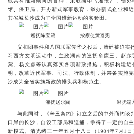
或具有维新倾向的官绅，采取编印《湘报》，创办
馆、保卫局，开办新式军事教育，举办新式企业和
其省城长沙成为了全国维新运动的实验田。
史
巡抚陈宝箴 按察使黄遵宪 绅
义和团事件和八国联军侵华之役后，清廷被迫实
习西方文明运动中，主政湖南的巡抚俞廉三、赵尔
蓂、杨文鼎等认真落实各项新政措施，积极构建近
明，改革近代军事、司法、行政体制，并筹备实施
沙成为全省实施新政的排头兵和模范生。
网
湘抚赵尔巽 湘抚端
与此同时，《辛丑条约》订立之后的中外商约谈
口岸的长沙，自设工部局和巡捕，争得了一定的自
新模式。
清光绪三十年五月十八日（1904年7月1