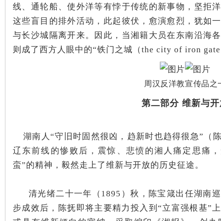
线、通轮船、使外洋等有悖于传统的新事物，坚拒
这些盲目的排外活动，此起彼伏，愈演愈烈，犹如
与长沙城隔离开来。因此，当湘籍大员在东南沿海
则成了西方人眼中的“铁门之城（the city of iron
沙
周汉反洋教宣传品之
第二部分 维新与开
湖南人“守旧时固然很凶，趋新时也趋得很急”（
辽东前线的惨败后，震惊、悲愤的湘人痛定思痛，
蛮”的精神，毅然走上了维新与开放的历史征途。
文
清光绪二十一年（1895）秋，陈宝箴出任湖南
步成效后，陈抚即将主要精力投入到“立富强根基”