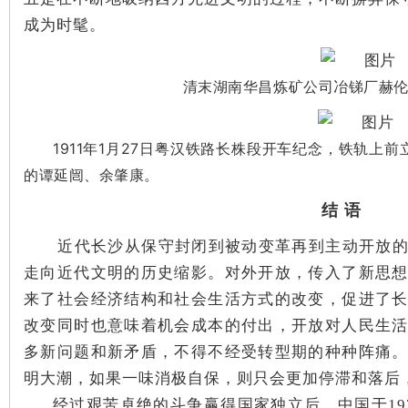
城
成为时髦。
清末湖南华昌炼矿公司冶锑厂赫
1911年1月27日粤汉铁路长株段开车纪念，铁轨上
的谭延闿、余肇康。
长
结 语
近代
长沙从保守封闭到被动变革再到主动开放
走向近代文明的历史
缩影
。
对外开放，传入了新思
来了社会经济结构和社会生活方式的改变，促进了
改变
同时也
意味着机会成本
的
付出，
开放对人民生
多新问题和新矛盾，不得不经受转型期的种种阵痛
沙
明大潮，如果一味消极自保，则只会更加停滞和落后
经过艰苦卓绝的斗争赢得国家独立后，中国于19