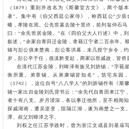
（
）重刻并改名为《斯馨堂古文》，两个版
1879
著
。集中有《伯父西廷公家传》，称西廷公
“少居
”
蟠，孝陵在焉。公先世墓去陵十里许，前列翁仲石马
曰：“余先世居金陵。”在《四伯父大人行述》中，
叙述，“余家自青田迁金陵，隶藉江宁者二百余年。
辅与彭公俱来楚南，彭公客洪幕，未几授宁乡令，
|
岁，彭公卒于任，值滇黔变起，两家以世戚故，皆侨
在清代江苏金陵，刘暐泽有族兄刘旂锡，“字莪
衡所重。弟章锡、从弟康锡皆知名”
，筑宅东园
（
），这位自号
“八八学人”的刘旂锡作有《斯
1742
辅一家出自金陵刘氏背书云：“余先代自青田来江宁
者十有八支。岁月浸深，各以事迁他所，至不相闻
探戚湖南，遭吴逆变，阻隔江湖，遂为南楚之一支
长
潭、叔父刘暐泽之字。
刘权之任江苏学政时，曾为浙江文成县刘基庙写