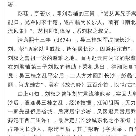
署。
彭珏，字苍水，即刘君辅的三舅，“尝从其兄子
~
能归，兄弟同家于楚，遂占籍为长沙人。著有《南
流风集》”。茗柯即刘暐泽，系刘权之叔父。
清康熙十三年（
），吴三桂叛军占据长沙，
1674
刘、彭
两家以世戚故，皆侨居长沙，因避兵沱市
。
“
”
刘权之曾祖一家的避难之地。而再赴云南为官的彭
在刘君辅第三子刘戡的帮助下乘机逃出，得潮阳朋
叟；吴三桂之乱平定后，二人方才回到长沙。彭蠡
名
“
丽，诗尤雄古
，著有《放余吟》五百余首，以
好古
”
“
”
由上可知，刘权之曾祖刘辅君流徙他乡，实因大
沙后，遭逢吴三桂之乱，经济拮据，江湖阻隔，无
一家先是侨居省城，后寓居宁乡署，又因避兵暂居
葬沱市西二里许），最后定居长沙城东北之小东街
占籍为长沙人。彭琦卒后，其子彭昕（字大采，自