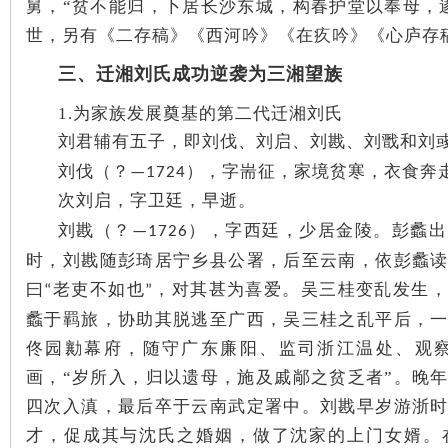
城
舅，“贫不能归，卜居长沙东城，构春护堂以奉母，
世，另有《二存稿》《西河吟》《在疚吟》《心庐存
三、迁湘刘氏成功逆袭为三湘望族
1.为家族发展奠基的第二代迁湘刘氏
刘君辅有五子，即刘伐、刘启、刘戡、刘戬和刘
刘伐（？
），字耑征，家境贫寒，衣食奔
—1724
长
次刘启，字卫廷，早逝。
刘戡（？
），字西廷，少居金陵。彭蠡出
—1726
时，刘戡随彭琦居宁乡县公署，后至云南，依彭蠡
曰
老吏不如也
，对其甚为喜爱。吴三桂变乱发生，
“
”
蠡于羁旅，协助其脱逃至广西，吴三桂之乱平后，
佟园勷幕府，随守广东廉阳、监司浙江温处、观
画，
“岁所入，归以遗母，施及戚䣊之贫乏者”。晚
沙
四次入滇，最后卒于云南武定署中。刘戡早岁游浙
才，促成其与沈氏之婚姻，做了沈家的上门女婿。