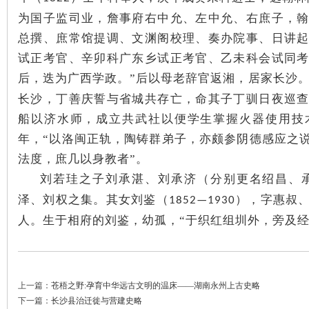
为国子监司业，詹事府右中允、左中允、右庶子，
总撰、庶常馆提调、文渊阁校理、奏办院事、日讲
试正考官、辛卯科广东乡试正考官、乙未科会试同
后，迭为广西学政。”
后以母老辞官返湘，居家长沙
长沙，丁善庆誓与省城共存亡，命其子丁驯日夜巡
船以济水师，成立共武社以便学生掌握火器使用技
年，
“以洛闽正轨，陶铸群弟子，亦颇参阴德感应之
法度，庶几以身教者”。
刘若珪之子刘承湛、刘承济（分别更名绍昌、
泽、刘权之集。其女刘鉴（
），字惠叔
1852—1930
人。生于相府的刘鉴，幼孤，
“于织红组圳外，旁及经
上一篇：
苍梧之野:孕育中华远古文明的温床——湖南永州上古史略
下一篇：
长沙县治迁徙与营建史略