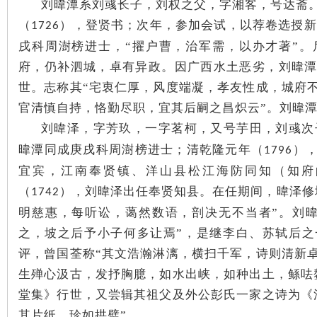
刘暐潭系刘彧长子，刘权之父，字湘客，号达斋
（
），登贤书；次年，参加会试，以荐卷选授新
1726
戌科周澍榜进士，
“擢户曹，治军需，以办才著”
府，仍补泗城，卓有异政。因广西水土恶劣，刘暐
下
世。志称其“宅衷仁厚，风度端凝，孝友性成，城府
官清慎自持，恪勤尽职，宜其后嗣之昌炽云”。刘暐
刘暐泽，字芳玖，一字茗柯，又号芋田，刘彧次
暐潭同成庚戌科周澍榜进士；清乾隆元年（
）
1796
宜宾，江南奉贤镇、洋山县松江海防同知（知府
（
），刘暐泽出任奉贤知县。在任期间，暐泽修
1742
明慈惠，每听讼，蔼然数语，剖决无不当者”。刘
分
之，坡之后予小子何多让焉”，是继李白、苏轼后
评，曾国荃称“其文浩瀚淋漓，横扫千军，诗则清新卓
生殚心汲古，发抒胸臆，如水出峡，如种出土，鲧呿
堂集》行世，又尝辑其祖父及外公彭氏一家之诗为《
其片纸，珍如拱璧”。