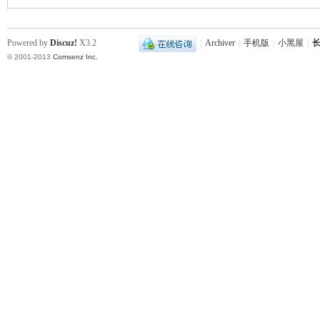
Powered by
Discuz!
X3.2
|
Archiver
|
手机版
|
小黑屋
|
长
© 2001-2013
Comsenz Inc.