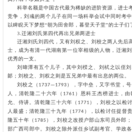
科举名额是中国古代最为稀缺的进阶资源，进士
竞争，刘彧的两个儿子在同一场科举会试中同时考
站
以睥睨天下梦想“朝为田舍郎，暮登天子堂”的士子们
3.迁湘刘氏第四代再出兄弟两进士
迁湘刘氏刘四代，又有刘权之、刘校之两人先后
士，成为有清一代湖南第一位宰相级的人物，迁湘
优秀的一支。
刘暐潭有五个儿子，其中刘楑之、刘栻之以侄刘
郞；刘校之、刘权之则是五兄弟中最有出息的两位。
刘校之（
），字中垒，又字书堂，号
1737—1793
人，清乾隆二十六年（
）恩科王杰榜进士，由
1761
允、侍讲。清乾隆三十六年（
），刘校之以检
1771
人最盛；清乾隆三十九年（
），以检讨任提督
1774
隆五十年（
），刘校之改授户部山东司员外郎；
1785
部广西司郎中。刘校之除外派任乡试副考官、学政