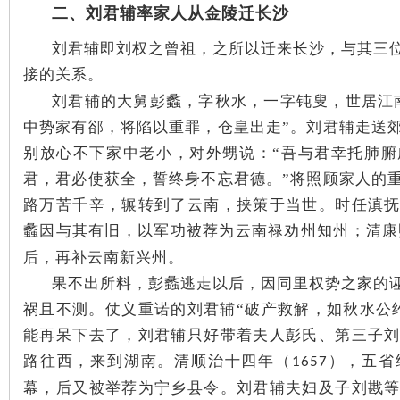
二、刘君辅率家人从金陵迁长沙
刘君辅即刘权之曾祖，之所以迁来长沙，与其三
接的关系。
史
刘君辅的大舅彭蠡，字秋水，一字钝叟，世居江
中势家有郤，将陷以重罪，仓皇出走”。刘君辅走送
别放心不下家中老小，对外甥说：“吾与君幸托肺
君，君必使获全，誓终身不忘君德。”
将照顾家人的
路万苦千辛，辗转到了云南，挟策于当世。时任滇
蠡因与其有旧，以军功被荐为云南禄劝州知州；清康
后，再补云南新兴州。
网
果不出所料，彭蠡逃走以后，因同里权势之家的
祸且不测。仗义重诺的刘君辅“破产救解，如秋水公
能再呆下去了，刘君辅只好带着夫人彭氏、第三子
路往西，来到湖南。清顺治十四年（
），五省
1657
幕，后又被举荐为宁乡县令。刘君辅夫妇及子刘戡