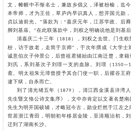
文，帷幄中不惭名士，兼故乡倡义，泽被枌榆，迄
本帝师，才为王佐，草庐内早识真人，想开国元勋
贞以迪前光。”落款为：“嘉庆元年，江苏学政、后
脚刘基庙。”在此联落款中，刘权之明确说他是刘基
清嘉庆二十三年（
），刘权之去世。门生欧
1818
沙
枌，访于故老，走简于京师”，于次年撰成《大学士
诚意伯次子仲景公，后曾祖君辅始由江南迁楚，隶籍
刘氏，系刘基次子刘璟一支的血脉。刘璟（
1350—1
斋。明太祖朱元璋曾授予其合门使一职，后擢谷王
逮下狱，自杀而亡。
到了清光绪五年（
），清江西金溪县浒湾人
1879
先生暨文恪公诗文集序》，文中亦肯定以文著名楚南
文
先生为明开国硕辅，才略冠今古，勋业烂然于江左之
世居浙江青田，明朝初年移居金陵，至清顺治初，
迁到了湖南长沙。