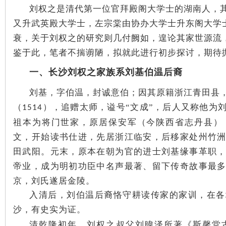
刘权之是清代第一位官拜殿阁大学士的湖南人，
沙
又升武英殿大学士，左宗棠由协办大学士升东阁大学
衰，关于刘权之的研究则几付阙如，遑论其家世源流
鉴于此，笔者不揣谫陋，拟就此进行初步探讨，期待
一、长沙刘权之家族系刘基伯温后裔
刘基，字伯温，封诚意伯；因其原籍浙江青田县
（
），追赠太师，谥号
“文成”，后人又称他为
1514
文
祖本为将门世家，原居保安军（今陕西省志丹县）
文，开始读书仕进，先居浙江临安，后移家处州竹
田武阳。元末，原本在朝为官的进士刘基缘事革职
帝业，成为明初功臣中名声最著、留下传奇故事最
京，刘氏遂居金陵。
入清后，刘伯温后裔恪守耕读传家的家训，在各
沙，有史实为证。
库
清乾隆初年，刘权之叔父刘暐泽所著《斯馨堂