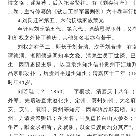
谥文恪，赐祭葬，后入祀乡贤祠。有《剩存诗草》
二卷，主持修纂的《钦定工部军器则例》六十卷等行
4.刘氏迁湘第五、六代接续家族荣光
至迁湘刘氏第五代、第六代，除荫恩授职外，又
和刘权之外孙丁善庆，其他知名者亦有若干。
刘权之有子二，即长子刘若瓙、次子刘若珪。有
谭德润、湘阴候选同知李文燮、清泉生员丁世鑅、
生，因荫恩授主事，“以直隶州知州借补贵州下江通
品京职改补”
，历贵州平越州知州；清嘉庆十二年（
1
时年
岁。
41
刘若珪（？
），字桐坡。清嘉庆十八年（
—1853
外郎。先后署直隶遵化州、定州、冀州知州，大名
安、安陆、襄阳、黄州等知府，因军功赏戴花翎。
州，力请发帑赈饥；在大名，平反盗长白山人参案；
争产，献金求袒断，及就质，以金归嫂而均分其产
”