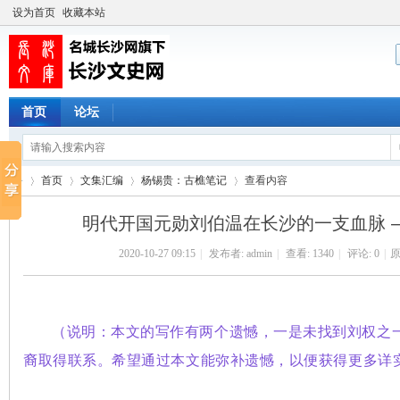
设为首页
收藏本站
首页
论坛
首页
文集汇编
杨锡贵：古樵笔记
查看内容
明代开国元勋刘伯温在长沙的一支血脉 
2020-10-27 09:15
|
发布者:
admin
|
查看:
1340
|
评论: 0
|
原
长
›
›
›
›
（说明：本文的写作有两个遗憾，一是未找到刘权之
裔取得联系。希望通过本文能弥补遗憾，以便获得更多详