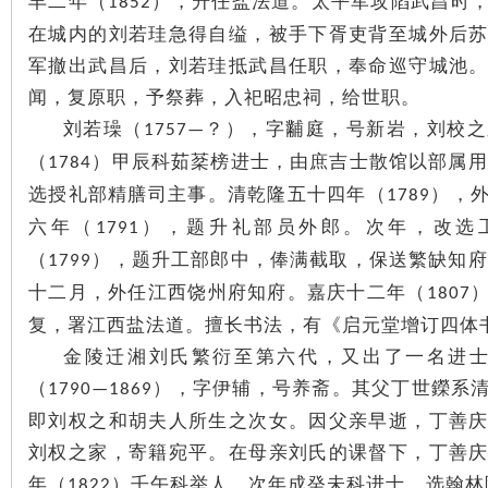
丰二年（
），升任盐法道。太平军攻陷武昌时
1852
在城内的刘若珪急得自缢，被手下胥吏背至城外后
军撤出武昌后，刘若珪抵武昌任职，奉命巡守城池
闻，复原职，予祭葬，入祀昭忠祠，给世职。
刘若璪（
？），字黼庭，号新岩，刘校之
1757—
（
）甲辰科茹棻榜进士，由庶吉士散馆以部属用
1784
选授礼部精膳司主事。清乾隆五十四年（
），
1789
六年（
），题升礼部员外郎。次年，改选
1791
（
），题升工部郎中，俸满截取，保送繁缺知府
1799
十二月，外任江西饶州府知府。嘉庆十二年（
1807
复，署江西盐法道。擅长书法，有《启元堂增订四体
金陵迁湘刘氏繁衍至第六代，又出了一名进
（
），字伊辅，号养斋。其父丁世鑅系
1790—1869
即刘权之和胡夫人所生之次女。因父亲早逝，丁善
刘权之家，寄籍宛平。在母亲刘氏的课督下，丁善
年（
）壬午科举人，次年成癸未科进士，选翰林
1822