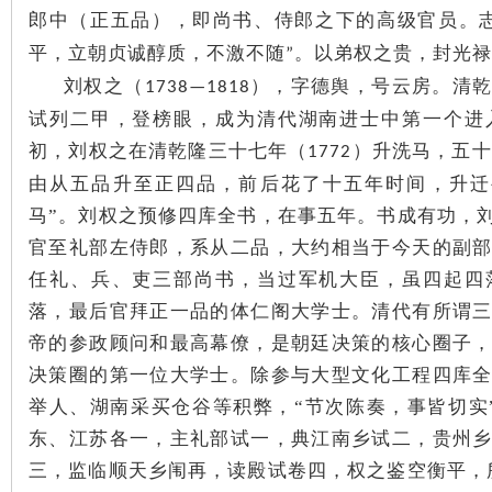
郎中（正五品），即尚书、侍郎之下的高级官员。
平，立朝贞诚醇质，不激不随
。以弟权之贵，封光禄
”
刘权之（
），字德舆，号云房。清
1738—1818
试列二甲，登榜眼，成为清代湖南进士中第一个进
初，刘权之在清乾隆三十七年（
）升洗马，五十
1772
由从五品升至正四品，前后花了十五年时间，升迁
马”。刘权之预修四库全书，在事五年。书成有功，
官至礼部左侍郎，系从二品，大约相当于今天的副
任礼、兵、吏三部尚书，当过军机大臣，虽四起四
落，最后官拜正一品的体仁阁大学士。清代有所谓
帝的参政顾问和最高幕僚，是朝廷决策的核心圈子
决策圈的第一位大学士。除参与大型文化工程四库
举人、湖南采买仓谷等积弊，“节次陈奏，事皆切实
东、江苏各一，主礼部试一，典江南乡试二，贵州
三，监临顺天乡闱再，读殿试卷四，权之鉴空衡平，