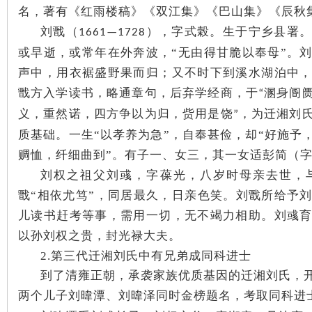
名，著有《红雨楼稿》《双江集》《巴山集》《辰秋
刘戬（
），字式榖。生于宁乡县署
1661—1728
或早逝，或常年在外奔波，
“无由得甘脆以奉母”
。
声中，用衣裾盛野果而归；又不时下到溪水湖泊中
戬方入学读书，略通章句，后弃学经商，于
溷身阍
“
网
义，重然诺，四方争以为归，赀用是饶
，为迁湘刘
”
质基础。一生
“以孝养为急”，自奉甚俭，却“好施予
赒恤，纤细曲到”。有子一、女三，其一女适彭简（
刘权之祖父刘彧，字葆光，八岁时母亲去世，
戬“相依尤笃”，同居最久，日亲色笑。刘戬所给予
儿读书赶考等事，需用一切，无不竭力相助。刘彧
以孙刘权之贵，封光禄大夫。
旗
2.第三代迁湘刘氏中有兄弟成同科进士
到了清雍正朝，承袭家族优质基因的迁湘刘氏，
两个儿子刘暐潭、刘暐泽同时金榜题名，考取同科进