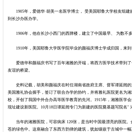
1905年，爱德华·胡美一名医学博士， 受美国耶鲁大学校友组
沙
到长沙办医办学。
1906年，他在长沙小西门的西牌楼，建立了中国最早、 为数不
1910年，美国耶鲁大学医学院毕业的颜福庆博士学成归国，来到
爱德华和颜福庆书写了百年湘雅的开端，将西方医学技术带到了
友谊的桥梁。
文
史料记载，胡美和颜福庆在时任湖南省政府主席、督军谭延闿的
美国雅礼协会握手，签订了联合办学的协约，并将雅礼医院更名为湘雅
校，开创了我国中外合办高等医学教育的先河。1915年，湘雅医学
现址建设新医院。10月18日谭延闿专门为新建的医院奠基题写院名" 
当年的湘雅医院，可容病床 120张，是当时中国最漂亮的医院。
苍的绿色中。这座融合了东西方韵律的建筑，犹如镶嵌于古城中一幅
库