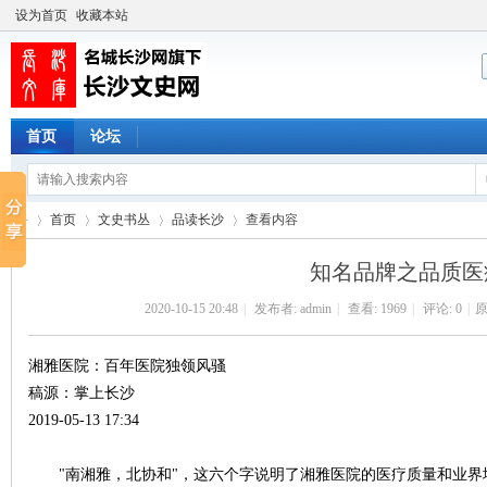
设为首页
收藏本站
首页
论坛
首页
文史书丛
品读长沙
查看内容
知名品牌之品质医
2020-10-15 20:48
|
发布者:
admin
|
查看:
1969
|
评论: 0
|
原
长
›
›
›
›
湘雅医院：百年医院独领风骚
稿源：掌上长沙
2019-05-13 17:34
"南湘雅，北协和"，这六个字说明了湘雅医院的医疗质量和业界