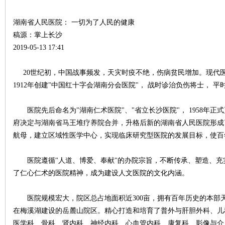
湖南省人民医院： 一切为了人民的健康
稿源：掌上长沙
2019-05-13 17:41
史
20世纪初，中国战事频发，天灾时疫不绝，伤病贫民增加。现代
1912年创建"中国红十字会湖南分会医院"， 战时诊治负伤将士， 
医院先后命名为"湖南仁术医院"、"省立长沙医院"， 1958年正式更
府决定与湖南省马王堆疗养院合并，升格后新的湖南省人民医院形成
航母，建立区域性医学中心，实现临床研究型医院的发展目标，使百
网
医院遵循"人道、博爱、奉献"的办院宗旨，不断传承、塑造、充
了仁心仁术的医院精神，成为建设人文医院的文化内涵。
医院规模宏大，院区总占地面积近300亩，拥有百年历史的本部
在梅溪湖建设的岳麓山院区。精心打造和培育了普外与肝胆外科、儿
医学科、骨科、肾内科、神经内科、心血管内科、康复科、影像与介