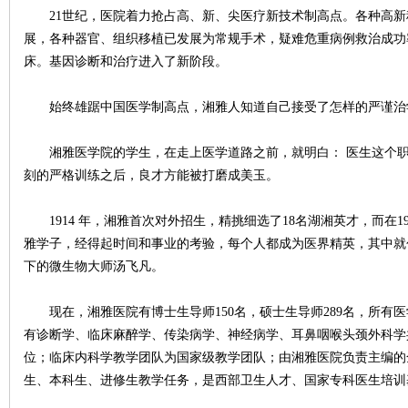
21世纪，医院着力抢占高、新、尖医疗新技术制高点。各种高新
展，各种器官、组织移植已发展为常规手术，疑难危重病例救治成功
床。基因诊断和治疗进入了新阶段。
始终雄踞中国医学制高点，湘雅人知道自己接受了怎样的严谨治
沙
湘雅医学院的学生，在走上医学道路之前，就明白： 医生这个职
刻的严格训练之后，良才方能被打磨成美玉。
1914 年，湘雅首次对外招生，精挑细选了18名湖湘英才，而在19
雅学子，经得起时间和事业的考验，每个人都成为医界精英，其中就
下的微生物大师汤飞凡。
现在，湘雅医院有博士生导师150名，硕士生导师289名，所有
文
有诊断学、临床麻醉学、传染病学、神经病学、耳鼻咽喉头颈外科学
位；临床内科学教学团队为国家级教学团队；由湘雅医院负责主编的全
生、本科生、进修生教学任务，是西部卫生人才、国家专科医生培训