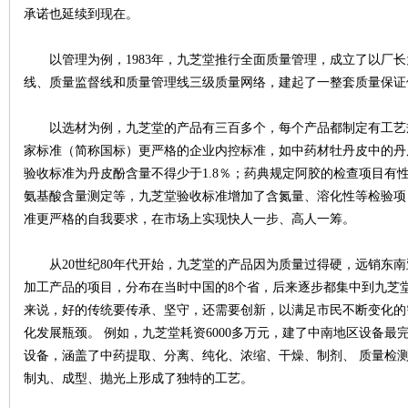
承诺也延续到现在。
以管理为例，1983年，九芝堂推行全面质量管理，成立了以厂长
线、质量监督线和质量管理线三级质量网络，建起了一整套质量保证
以选材为例，九芝堂的产品有三百多个，每个产品都制定有工艺
家标准（简称国标）更严格的企业内控标准，如中药材牡丹皮中的丹
验收标准为丹皮酚含量不得少于1.8％；药典规定阿胶的检查项目有
|
氨基酸含量测定等，九芝堂验收标准增加了含氮量、溶化性等检验项
准更严格的自我要求，在市场上实现快人一步、高人一筹。
从20世纪80年代开始，九芝堂的产品因为质量过得硬，远销东南
加工产品的项目，分布在当时中国的8个省，后来逐步都集中到九芝
来说，好的传统要传承、坚守，还需要创新，以满足市民不断变化的
化发展瓶颈。 例如，九芝堂耗资6000多万元，建了中南地区设备
设备，涵盖了中药提取、分离、纯化、浓缩、干燥、制剂、 质量检测
长
制丸、成型、抛光上形成了独特的工艺。