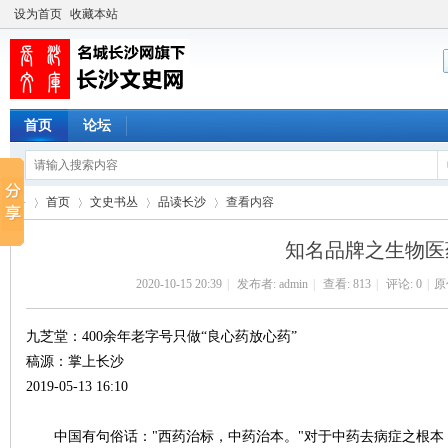
设为首页
收藏本站
首页
论坛
首页
文史书丛
品读长沙
查看内容
知名品牌之生物医
2020-10-15 20:39
|
发布者:
admin
|
查看:
813
|
评论: 0
|
原
长
›
›
›
›
九芝堂：400余年老字号只做“良心药放心药”
稿源：掌上长沙
2019-05-13 16:10
中国有句俗话："西药治标，中药治本。"对于中药去病症之根本