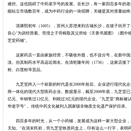
难控。这也阻碍了中药老字号的发展。在长沙，有一家四百多年的老
能站立市场数百年，成为中药行业的一块招牌，关键是其对质量始终
沙
清康熙初年（1605），苏州人苏澄来到古城长沙，在坡子街开了
良心"为训经营着。劳澄之子劳楫取其父所绘《天香书屋图》（图中植
芝堂药铺"。
这家药店一直由家族经营，不吸收外股，也不设分号，在新中国
淡。但其制药水平高远近闻名。在清乾隆年间（1736），这家店接
粉、白莲粉等贡品。
文
九芝堂跨入一个崭新的时代是在2000年前后。企业进行现代化企
商一体化的现代大型医药企业。数据显示，截至2008年底，九芝堂已发展
亿元、年销售过12亿元、利税过3亿元的现代企业。"九芝堂"商标被认定
华老字号"， 传统中药文化被列入国家级非物质文化遗产保护目录。
四百多年的时光，从一个小药铺，发展成为这样一家大型企业，九
天知。"在清末民初，劳九芝堂铁质药盒上，印有这么一行字，表明
库