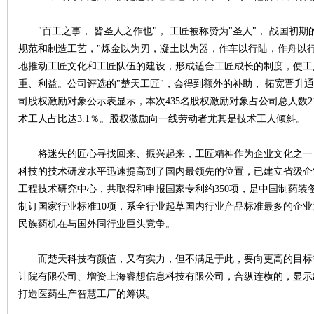
"百工之事， 皆圣人之作也"， 工匠被称赞为"圣人"， 战国初
规范和制造工艺，"烁金以为刃，凝土以为器，作车以行陆，作舟以
地推动工匠文化和工匠队伍的建设，形成适合工匠成长的制度，使工
史
重、利益。公司评选的"楚天工匠"，会得到额外的补助， 拓宽晋升
司股权激励对象公示表显示，本次435名股权激励对象占公司总人数2
术工人占比达3.1％。股权激励向一线劳动者尤其是技术工人倾斜。
将迷失的匠心寻找回来、振兴起来，工匠精神作为企业文化之一
科技的技术研发水平迅速提高到了国内最领先的位置，已建立省级企
工程技术研究中心，共取得和申报国家专利约350项，是中国制药装
制订国家行业标准10项，系全行业起草国内行业产品标准最多的企
网
民族药机在与国外同行业巨头竞争。
而楚天科技有颜值，又有实力，但不满足于此，要向更高的目标
计院有限公司、增资上海睿想信息科技有限公司，合纵连横的，显示
打造医药生产智慧工厂的筹谋。