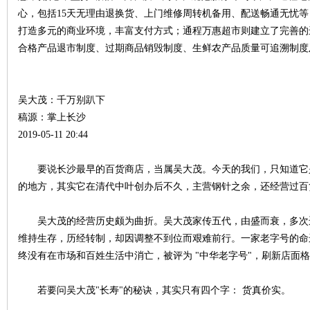
心，包括15天无理由退换货、上门维修周转机备用、配送畅通无忧等
打造多元的商业环境，丰富支付方式；通程万惠超市则建立了完善的
合格产品退市制度、过期商品销毁制度、生鲜农产品质量可追溯制度
史
吴大茂：千万别趴下
稿源：掌上长沙
2019-05-11 20:44
要说长沙最早的百货商店，当属吴大茂。今天的我们，只知道它
的地方，其实它在清代中叶创办后不久，主营钢针之余，还经营过百货
网
吴大茂的经营历史颇为曲折。吴大茂家传五代，由盛而衰，多次
维持生存，历经转制，却因调整不到位而艰难前行。一家老字号的命
终没有在市场和百姓生活中消亡，被评为 "中华老字号"，刷新店面
若要问吴大茂"长寿"的秘诀，其实只有四个字： 货真价实。