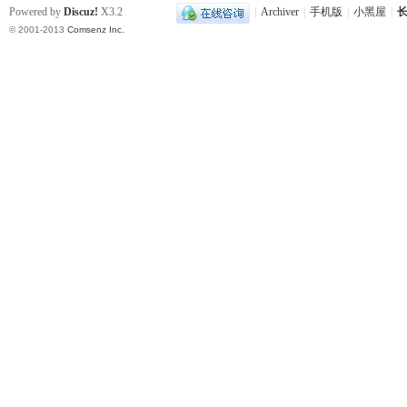
Powered by
Discuz!
X3.2
|
Archiver
|
手机版
|
小黑屋
|
长
© 2001-2013
Comsenz Inc.