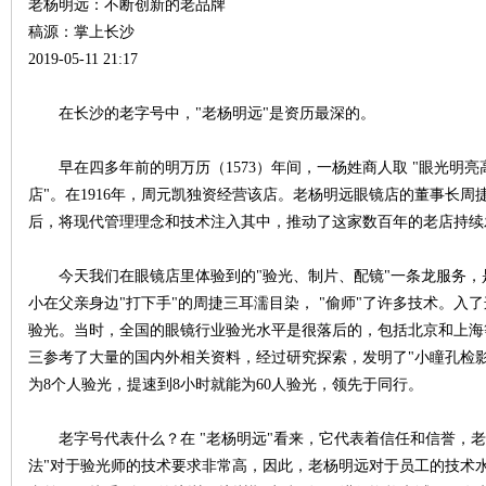
老杨明远：不断创新的老品牌
稿源：掌上长沙
2019-05-11 21:17
站
在长沙的老字号中，"老杨明远"是资历最深的。
早在四多年前的明万历（1573）年间，一杨姓商人取 "眼光明亮
店"。在1916年，周元凯独资经营该店。老杨明远眼镜店的董事长
后，将现代管理理念和技术注入其中，推动了这家数百年的老店持续
今天我们在眼镜店里体验到的"验光、制片、配镜"一条龙服务，是
小在父亲身边"打下手"的周捷三耳濡目染， "偷师"了许多技术。
验光。当时，全国的眼镜行业验光水平是很落后的，包括北京和上海
三参考了大量的国内外相关资料，经过研究探索，发明了"小瞳孔检影
为8个人验光，提速到8小时就能为60人验光，领先于同行。
老字号代表什么？在 "老杨明远"看来，它代表着信任和信誉，老
法"对于验光师的技术要求非常高，因此，老杨明远对于员工的技术