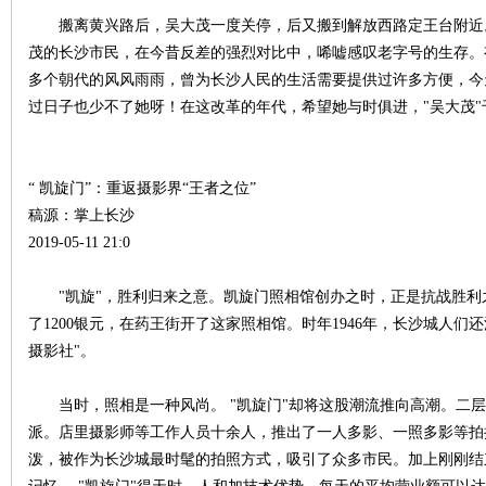
城
搬离黄兴路后，吴大茂一度关停，后又搬到解放西路定王台附近
茂的长沙市民，在今昔反差的强烈对比中，唏嘘感叹老字号的生存。
多个朝代的风风雨雨，曾为长沙人民的生活需要提供过许多方便，今
过日子也少不了她呀！在这改革的年代，希望她与时俱进，"吴大茂"
“ 凯旋门”：重返摄影界“王者之位”
稿源：掌上长沙
长
2019-05-11 21:0
"凯旋"，胜利归来之意。凯旋门照相馆创办之时，正是抗战胜利
了1200银元，在药王街开了这家照相馆。时年1946年，长沙城人
摄影社"。
当时，照相是一种风尚。 "凯旋门"却将这股潮流推向高潮。二层
派。店里摄影师等工作人员十余人，推出了一人多影、一照多影等拍
沙
泼，被作为长沙城最时髦的拍照方式，吸引了众多市民。加上刚刚结