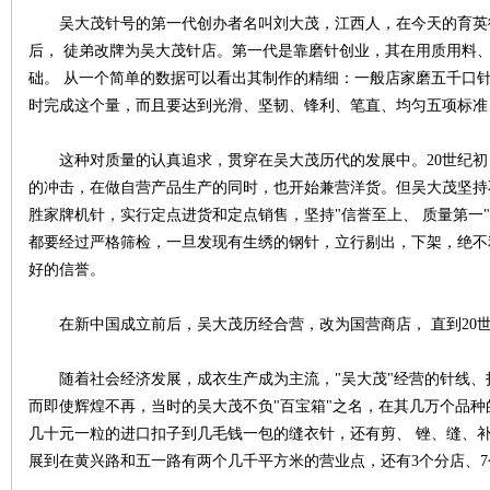
吴大茂针号的第一代创办者名叫刘大茂，江西人，在今天的育英
后， 徒弟改牌为吴大茂针店。第一代是靠磨针创业，其在用质用料
~
础。 从一个简单的数据可以看出其制作的精细：一般店家磨五千口
时完成这个量，而且要达到光滑、坚韧、锋利、笔直、均匀五项标准
这种对质量的认真追求，贯穿在吴大茂历代的发展中。20世纪初
的冲击，在做自营产品生产的同时，也开始兼营洋货。但吴大茂坚持
胜家牌机针，实行定点进货和定点销售，坚持"信誉至上、 质量第一
都要经过严格筛检，一旦发现有生绣的钢针，立行剔出，下架，绝不
好的信誉。
名
在新中国成立前后，吴大茂历经合营，改为国营商店， 直到20世纪
随着社会经济发展，成衣生产成为主流，"吴大茂"经营的针线、
而即使辉煌不再，当时的吴大茂不负"百宝箱"之名，在其几万个品
几十元一粒的进口扣子到几毛钱一包的缝衣针，还有剪、 锉、缝、补
展到在黄兴路和五一路有两个几千平方米的营业点，还有3个分店、7个