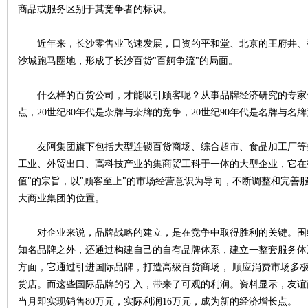
商品或服务区别于其竞争者的标识。
沙
近年来，长沙零售业飞速发展，日资的平和堂、北京的王府井、
沙城跑马圈地，形成了长沙百货"百舸争流"的局面。
什么样的百货公司，才能吸引顾客呢？从事品牌经济研究的专家
点，20世纪80年代是杂牌与杂牌的竞争，20世纪90年代是名牌与名
友阿集团旗下包括大型连锁百货商场、综合超市、食品加工厂等
工业、外贸出口、高科技产业的集商贸工科于一体的大型企业，它在
文
值"的宗旨，以"顾客至上"的市场经营意识为导向，不断调整和完善
大商业集团的位置。
对企业来说，品牌战略的建立，是在竞争中取得胜利的关键。围
知名品牌之外，还通过构建自己的自有品牌体系，建立一整套服务体
方面，它通过引进国际品牌，打造高级百货商场， 顺应消费市场多
货店。而这些国际品牌的引入，带来了可观的利润。资料显示，友谊
当月即实现销售80万元，实际利润16万元，成为新的经济增长点。
库