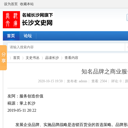
设为首页
收藏本站
首页
论坛
首页
文史书丛
品读长沙
查看内容
知名品牌之商业服
2020-10-15 19:59
|
发布者:
admin
|
查看:
2504
|
评论: 0
|
原
长
›
›
›
›
友阿：服务创造价值
稿源：掌上长沙
2019-05-11 20:22
发展企业品牌、实施品牌战略是连锁百货业的首选策略。品牌形