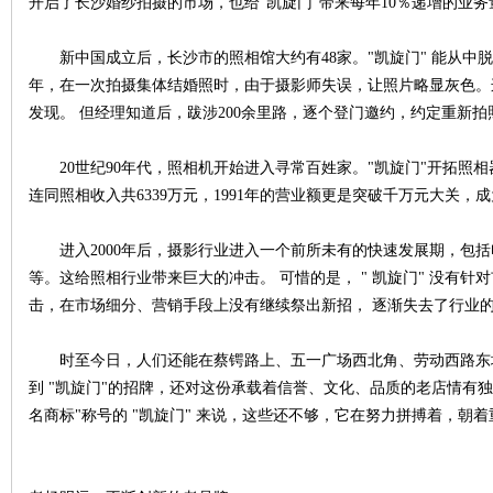
开启了长沙婚纱拍摄的市场，也给"凯旋门"带来每年10％递增的业
新中国成立后，长沙市的照相馆大约有48家。"凯旋门" 能从中脱颖
年，在一次拍摄集体结婚照时，由于摄影师失误，让照片略显灰色。
发现。 但经理知道后，跋涉200余里路，逐个登门邀约，约定重新
下
20世纪90年代，照相机开始进入寻常百姓家。"凯旋门"开拓照相
连同照相收入共6339万元，1991年的营业额更是突破千万元大关
进入2000年后，摄影行业进入一个前所未有的快速发展期，包括
等。这给照相行业带来巨大的冲击。 可惜的是， " 凯旋门" 没有
击，在市场细分、营销手段上没有继续祭出新招， 逐渐失去了行业
分
时至今日，人们还能在蔡锷路上、五一广场西北角、劳动西路东
到 "凯旋门"的招牌，还对这份承载着信誉、文化、品质的老店情有独
名商标"称号的 "凯旋门" 来说，这些还不够，它在努力拼搏着，朝