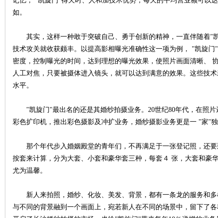
记忆， "凯旋门"得天时、人和加技术优势，每天的平均营业额可以达
如。
其实，这样一种敢于突破自己、勇于创新的精神，一直伴随着"凯旋
技术攻关就收获颇丰。以提高影相曝光准确性这一项为例， "凯旋门
密度，控制曝光的时间，达到理想的曝光效果，使照片画面清晰、 协
人工对焦，只要被摄体进入镜头，就可以达到满意的效果。这些技术
网
水平。
"凯旋门"最出名的还是其婚纱拍摄业务。20世纪80年代，在照片
彩色扩印机，推出彩色摄影及冲扩业务，婚纱摄影业务更是一 "家"
那个年代步入婚姻殿堂的青年们，不再满足于一张登记照，还要到"
按套来计算，分为大套、小套和豪华套三种，每套４ 张，大套和豪华
尤为温馨。
旗
新人来拍照，婚纱、化妆、美发、背景，都有一条龙的服务和多
与不同的背景融到一个画面上，宛若新人在不同的场景中，留下了各