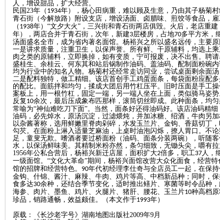
人，增设甜品，扩大经营。
民国
23
年（
年），杨心田病重，难以顾及生意，乃由其子杨菊村
1934
青石街（今解放路）附设支店，增设汤面、卤腊味、煎饺等食品，雇
沙
（
年）“文夕大火”，三兴街和青石街两店俱毁。火后，老店重
1938
年），两店合并于青石街，次年，新建
层楼房，占地
多平方米，
3
70
汤面盛名全市，成为省内著名面馆。杨裕兴之所以盛名远传，主要原
一是讲求质量，注重卫生，以保声誉。所有鲜、干原辅料，均选上乘
肉之类的原辅料，立即换掉，如有变质，宁可报废，决不出售。聘请
盛桂生、余桂云、何东其和站后锅制作油码、盖油码、配制面粉碗内
均为行业中的知名人物。杨菊村还经常走访同业，尝试桌面剩余面汤
二是配料独特，做工精细。该店首创手工鸡蛋面条，每袋面粉应配多
的配比。面筋拌和均匀，揉成大团后用竹杠压平。旧时压面是手工操
案板上，用一根竹杠，固定一端，另一端人坐在上面，类似骑马姿势
反复
余次，最后压成象布匹那样，滚筒切丝即成。此种面条，均匀
10
常喻为“神仙难吃刀下面”。当然，面条好还得油码好。该店油码精
油码，必先焯水，原汤沉淀，过滤煨炖，并加冰糖、绍酒，牛肉另加
文
以杂酱著称，选用鲜嫩里脊肉剁碎，水发玉兰片、金钩、香菇切丁，
勾芡。在面粉上淋入适量芝麻油，上桌时油泡闪烁，撩人胃口。不论
足，童叟无欺。嗜酒者要过桥面粉（油码、面条分装两碗），听随客
水，以保汤鲜味美。其精制米粉亦然，条匀细致，无锄头尖，嚼有拉
1956
年公私合营后，杨裕兴新迁店屋，面积扩大
倍多，职工
人，
2
37
一级面馆。“文化大革命”期间，杨裕兴面馆改营大众化面食，经营特
馆的招牌和经营特色。
年代初经理李仕奇与全店员工一起，在保持
90
金钩、什锦、酱汁、麻辣、牛肉、鸡片等高、中档新品种；同时，保
食多达
余种，还结合季节变化，适时推出鳝片、寒菌等时令品种，
30
海参、肉片、墨鱼、鸡片、火腿片、猪肝、腰花、玉兰片
种高档原
10
珍品，销路通畅，效益颇佳。（本文作于
年）
1993
原载：《长沙老字号》湖南地图出版社2009年9月
库