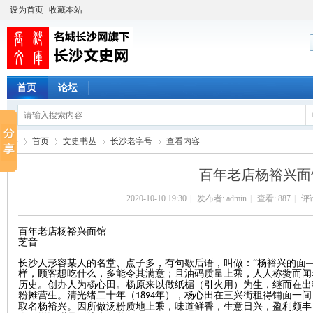
设为首页
收藏本站
首页
论坛
首页
文史书丛
长沙老字号
查看内容
百年老店杨裕兴面
2020-10-10 19:30
|
发布者:
admin
|
查看:
887
|
评论
长
›
›
›
›
百年老店杨裕兴面馆
芝音
长沙人形容某人的名堂、点子多，有句歇后语，叫做：
“杨裕兴的面
样，顾客想吃什么，多能令其满意；且油码质量上乘，人人称赞而闻
历史。创办人为杨心田。杨原来以做纸楣（引火用）为生，继而在出
粉摊营生。清光绪二十年（
年），杨心田在三兴街租得铺面一间
1894
取名杨裕兴。因所做汤粉质地上乘，味道鲜香，生意日兴，盈利颇丰