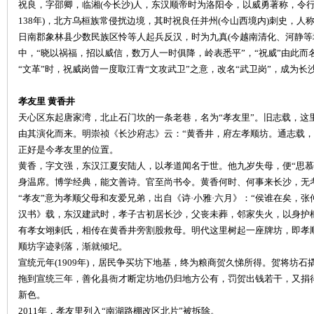
祝良，字邵卿，临湘
(今长沙)人，东汉顺帝时为洛阳令，以威勇著称，令行
138年)，北方乌桓族常侵扰边境，其时祝良任并州(今山西境内)刺史，人称
~
日南郡象林县少数民族区怜等人起兵反汉，时为九真(今越南清化、河静等
中，“晓以祸福，招以威信，数万人一时俱降，岭表悉平”，“祝威”由此而
“文革”时，祝威岗曾一度取江青“文攻武卫”之意，改名“武卫岗”，成为
孝友里
黄香井
天心区东起唐家湾，北止石门坎的一条老巷，名为
“孝友里”。旧志载，这
由其演化而来。明崇祯《长沙府志》云：“黄香井，府左孝顺坊。通志载，
正好是今孝友里的位置。
黄香，字文强，东汉江夏安陆人，以孝道闻名于世。他九岁失母，便
“思
名
身温席。博学经典，能文善诗。官至尚书令。黄香何时、何事来长沙，无
“孝友”意为孝顺父母和友爱兄弟，出自《诗·小雅·六月》：“侯谁在矣，
汉书》载，东汉建武时，孝子古初居长沙，父丧未葬，邻家失火，以身护
有孝女翊剌氏，相传在黄香井旁割股救母。明代这里树起一座牌坊，即孝
顺坊字迹剥落，渐就倾圮。
宣统元年
(1909年)，居民争买坊下地基，终为粮商贺久悌所得。贺将坊
拖到宣统三年，善化县衙才断定坊地仍归地方公有，罚贺出钱若干，又捐
新色。
2011年，孝友里列入“南湖路棚改区北片”被拆除。