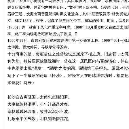
祠前，太傅里小街侧有一两眼水井，其口敛腹阔，状如壶，水极清淳，传为
井又叫长怀井。原置宅内独脚石床，“文革”时下落不明。1988年6月，
石碑三通，发掘出两晋至明清时期文化遗存，其中“屈贾双祠序”碑为翼城人上
立。碑文188字，楷书，记叙了屈贾祠的位置、撰写的缘由、时间，以及
(1736)；馀一碑由于风化严重无字可辨。1998年10月重修时又在故居
碑。此二碑为确定故宅原址提供了依据。
1996年11月，市政府拨巨资对故居进行第一期修复工程。1999年9月
沙
太傅殿、贾太傅祠、寻秋草堂等景点。
十分有趣的是，贾谊居住之处曾经也是屈原下榻之所。旧志载，太傅
称为坊。相传屈原放逐沅湘时，曾在这一居民区内与百姓谈心，并在
中也屡屡出现
“濯发”、“濯缨”之类的词。濯锦坊于是得名。屈原对
写下了一生最后的诗篇《怀沙》。难怪古人在吟咏濯锦坊时，都要把
濯锦坊》诗云：
长沙自古离骚国，太傅忠贞继汨罗。
文
大事疏陈拌泪尽，少年迁谪误才多。
寒林戚戚风吹雨，故井沉沉水不波。
礼乐承平关气数，明良知遇惜蹉跎。