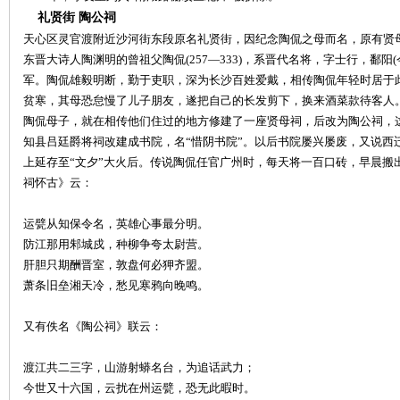
城
礼贤街
陶公祠
天心区灵官渡附近沙河街东段原名礼贤街，因纪念陶侃之母而名，原有贤
东晋大诗人陶渊明的曾祖父陶侃
(257—333)，系晋代名将，字士行，鄱
军。陶侃雄毅明断，勤于吏职，深为长沙百姓爱戴，相传陶侃年轻时居于
贫寒，其母恐怠慢了儿子朋友，遂把自己的长发剪下，换来酒菜款待客人。
陶侃母子，就在相传他们住过的地方修建了一座贤母祠，后改为陶公祠，这条
知县吕廷爵将祠改建成书院，名“惜阴书院”。以后书院屡兴屡废，又说西
上延存至“文夕”大火后。传说陶侃任官广州时，每天将一百口砖，早晨搬
长
祠怀古》云：
运甓从知保令名，英雄心事最分明。
防江那用邾城戍，种柳争夸太尉营。
肝胆只期酬晋室，敦盘何必狎齐盟。
萧条旧垒湘天冷，愁见寒鸦向晚鸣。
又有佚名《陶公祠》联云：
沙
渡江共二三字，山游射蟒名台，为追话武力；
今世又十六国，云扰在州运甓，恐无此暇时。