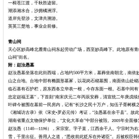
一楫苍江渡，千秋胜迹留。
潮添湘水合，沙拥橘洲浮。
站
道岸先登涉，文津共溯游。
英英三楚地，事业企前修。
青山祠
天心区妙高峰北麓青山祠东起劳动广场，西至妙高峰下。此地原有青
山祠”街名。
附：赵汝愚墓
赵汝愚墓坐落在此街西端，占地约
500
平方米，墓葬坐南朝北，南依
山之台地。台地中部有椭圆形墓冢，以花岗石砌墓围，南面依山处砌
临石基有石护栏，原东西各立华表一根，今存东面一根。石基中间有
忠定赵福王墓”，下首刻“南宋庆元二年丙辰安葬，清宣统二年庚戌续
叶碑今被围在墓前一民房内，记有
“长沙之民十万户，知伍子胥树横
《湘城访古录》依《宋史•罗必元传》考证，“汝愚墓在余干县”。故
湖南省重点文物保护单位，“文化大革命”中部分被毁。
年全面修
2005
赵汝愚（
1140
—
），宋宗室。字子直，江西余干人。宁宗时为右
1196
雪，千里出征。善用人之道，“悉收前此贬斥在外诸臣”。后被权臣韩