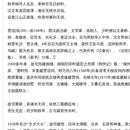
秋草独寻人去后，寒林空见日斜时。
汉文有道思犹薄，湘水无情吊岂知。
寂寞江山正摇落，怜君何事到天涯。
贾谊
(前200—前168年)，西汉政治家、文学家，洛阳人。少时便以文
朔，易服色，定官名、兴礼乐，更定法令。后为周勃等人中伤，汉文帝前元
称贾长沙、贾太傅。4年后召为梁怀王太傅。梁怀王坠马死，谊抑郁而卒。
鸟赋》最为有名。散文成就在其辞赋之上，代表作有《过秦论》、《治安
|
集》。另有《新书》10卷。
2000多年来，故宅毁建相继。南朝刘宋时盛宏之所撰《荆州记》载：“
床。”唐时毁，宋复建贾谊祠。明万历八年(1580年)兵备道李天植在祠
两度重修；嘉庆年间巡抚左辅再度修建贾祠。光绪元年(1875年)粮道夏
并增建清湘别墅、怀忠书屋、古雅楼、大观楼等，又叠石造池，形成典雅园
文韶题联云：
故宅重新，喜湘水天涯，依然三载栖迟地；
苍生无恙，对夕阳秋草，正与诸君凭吊时。
长
1938年长沙“文夕大火”，故宅被毁，仅存太傅殿、古井、石床和神龛。原