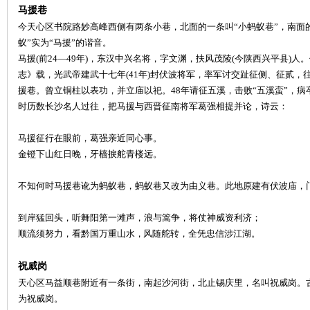
马援巷
今天心区书院路妙高峰西侧有两条小巷，北面的一条叫
“小蚂蚁巷”，南面
蚁”实为“马援”的谐音。
马援
(前24—49年)，东汉中兴名将，字文渊，扶风茂陵(今陕西兴平县)
史
志》载，光武帝建武十七年(41年)封伏波将军，率军讨交趾征侧、征贰
援巷。曾立铜柱以表功，并立庙以祀。48年请征五溪，击败“五溪蛮”，
时历数长沙名人过往，把马援与西晋征南将军葛强相提并论，诗云：
马援征行在眼前，葛强亲近同心事。
金镫下山红日晚，牙樯捩舵青楼远。
不知何时马援巷讹为蚂蚁巷，蚂蚁巷又改为由义巷。此地原建有伏波庙，
网
到岸猛回头，听舞阳第一滩声，浪与篙争，将仗神威资利济；
顺流须努力
，
看黔国万重山水
，
风随舵转
，
全凭忠信涉江湖
。
祝威岗
天心区马益顺巷附近有一条街，南起沙河街，北止锡庆里，名叫祝威岗。
为祝威岗。