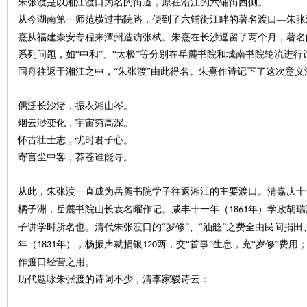
朱张渡是以湘江渡口为名的街道，原在沿江的六铺街西侧。
从今湖南第一师范横过书院路，便到了六铺街江畔的著名渡口
—朱张
熹从福建崇安专程来潭州造访张栻。朱熹在长沙逗留了两个月，著名
系列问题，如“中和”、“太极”等分别在岳麓书院和城南书院轮流进
下
同舟往返于湘江之中，“朱张渡”由此得名。朱熹作诗记下了这次意义
偶泛长沙渚，振衣湘山岑。
烟云渺变化，宇宙穷高深。
怀古壮士志，忧时君子心。
寄言尘中客，莽苍谁能寻。
从此，朱张渡一直成为岳麓书院学子往返湘江的主要渡口。清嘉庆十
分
橘子洲，岳麓书院山长袁名曜作记。咸丰十一年（
年）学政胡瑞
1861
子讲学时所名也。清代朱张渡口的“岁修”、“油艌”之费全由民间捐
年（
年），杨振声就捐银
两，交
“首事”生息，充“岁修”费
1831
120
作渡口经营之用。
历代题咏朱张渡的诗词不少，清李家骏诗云：