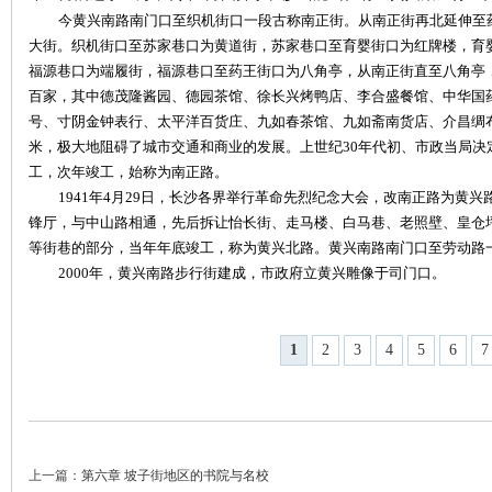
今黄兴南路南门口至织机街口一段古称南正街。从南正街再北延伸至
大街。织机街口至苏家巷口为黄道街，苏家巷口至育婴街口为红牌楼，育
福源巷口为端履街，福源巷口至药王街口为八角亭，从南正街直至八角亭
百家，其中德茂隆酱园、德园茶馆、徐长兴烤鸭店、李合盛餐馆、中华国
号、寸阴金钟表行、太平洋百货庄、九如春茶馆、九如斋南货店、介昌绸布
米，极大地阻碍了城市交通和商业的发展。上世纪30年代初、市政当局决定
工，次年竣工，始称为南正路。
1941年4月29日，长沙各界举行革命先烈纪念大会，改南正路为黄兴
锋厅，与中山路相通，先后拆让怡长街、走马楼、白马巷、老照壁、皇仓
等街巷的部分，当年年底竣工，称为黄兴北路。黄兴南路南门口至劳动路一
2000年，黄兴南路步行街建成，市政府立黄兴雕像于司门口。
1
2
3
4
5
6
7
上一篇：
第六章 坡子街地区的书院与名校