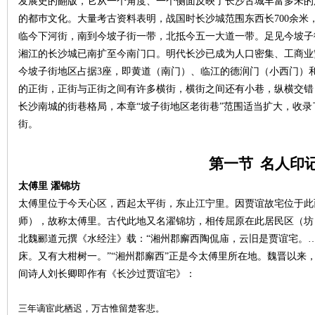
发展史的翻版，它从一个角度、一个侧面反映了长沙古城丰富多釆的
的都巿文化。大量考古资料表明，战国时长沙城范围东西长
700余
沙
临今下河街，南到今坡子街一带，北抵今五一大道一带。足见今坡子
湘江的长沙城已南扩至今南门口。明代长沙已成为人口密集、工商业
今坡子街地区占据3座，即黄道（南门）、临江的德润门（小西门）
的正街，正街与正街之间有许多横街，横街之间还有小巷，纵横交错
长沙南城的街巷格局，本
章
“
坡子街地区老街巷
”范围适当扩大，收
街。
第一节
名人印
文
太傅里
濯锦坊
太傅里位于今天心区，西起太平街，东止江宁里。因贾谊故宅位于此
师），故称太傅里。古代此地又名濯锦坊，相传屈原在此居民区（坊
北魏郦道元撰《水经注》载：
“湘州郡廨西陶侃庙，云旧是贾谊宅。
床。又有大柑树一。”“湘州郡廨西”正是今太傅里所在地。魏晋以来
间诗人刘长卿即作有《长沙过贾谊宅》：
三年谪宦此栖迟，万古惟留楚客悲。
库