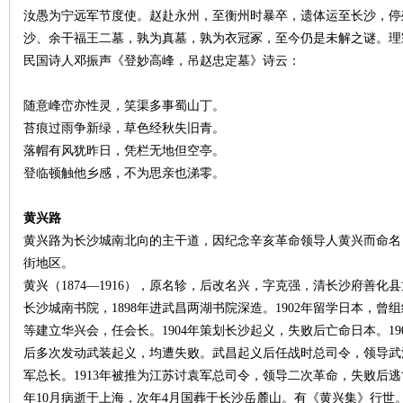
汝愚为宁远军节度使。赵赴永州，至衡州时暴卒，遗体运至长沙，停
沙、余干福王二墓，孰为真墓，孰为衣冠冢，至今仍是未解之谜。理
民国诗人邓振声《登妙高峰，吊赵忠定墓》诗云：
随意峰峦亦性灵，笑渠多事蜀山丁。
苔痕过雨争新绿，草色经秋失旧青。
落帽有风犹昨日，凭栏无地但空亭。
登临顿触他乡感，不为思亲也涕零。
黄兴路
黄兴路为长沙城南北向的主干道，因纪念辛亥革命领导人黄兴而命名
街地区。
黄兴（
1874—1916），原名轸，后改名兴，字克强，清长沙府善
长沙城南书院，1898年进武昌两湖书院深造。1902年留学日本，
等建立华兴会，任会长。1904年策划长沙起义，失败后亡命日本。19
后多次发动武装起义，均遭失败。武昌起义后任战时总司令，领导武汉
军总长。1913年被推为江苏讨袁军总司令，领导二次革命，失败后逃
年10月病逝于上海，次年4月国葬于
长沙岳麓山
。有《黄兴集》行世