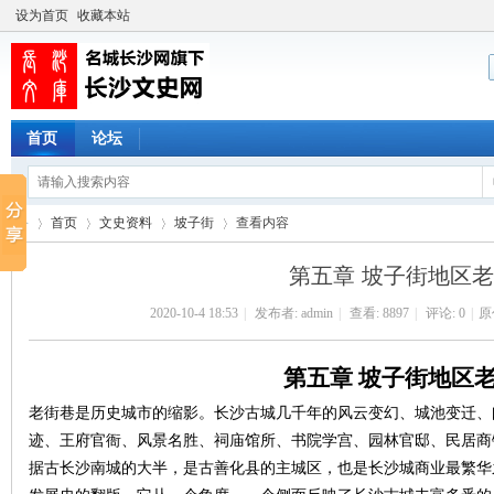
设为首页
收藏本站
首页
论坛
首页
文史资料
坡子街
查看内容
第五章 坡子街地区
2020-10-4 18:53
|
发布者:
admin
|
查看:
8897
|
评论: 0
|
原
长
›
›
›
›
第五章
坡子街
地区
老街巷是历史城市的缩影。长沙古城几千年的风云变幻、城池变迁、
迹、王府官衙、风景名胜、祠庙馆所、书院学宫、园林官邸、民居商
据古长沙南城的大半，是古善化县的主城区，也是长沙城商业最繁华