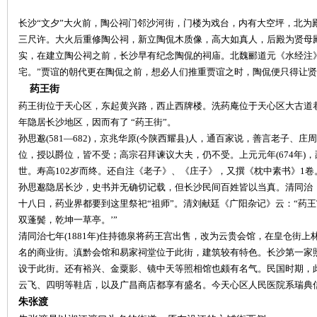
长沙
“文夕”大火前，陶公祠门邻沙河街，门楼为戏台，内有大空坪，北为
三尺许。大火后重修陶公祠，新立陶侃木质像，高大如真人，后殿为贤母
实，在建立陶公祠之前，长沙早有纪念陶侃的祠庙。北魏郦道元《水经注
宅。”贾谊的朝代更在陶侃之前，想必人们推重贾谊之时，陶侃便只得让贤
药王街
药王街位于天心区，东起黄兴路，西止西牌楼。洗药庵位于天心区大古道
网
年隐居长沙地区，因而有了 “药王街”。
孙思邈
(581—682)，京兆华原(今陕西耀县)人，通百家说，善言老子
位，授以爵位，皆不受；高宗召拜谏议大夫，仍不受。上元元年(674年)
世。寿高102岁而终。还自注《老子》、《庄子》，又撰《枕中素书》1卷
孙思邈隐居长沙，史书并无确切记载，但长沙民间百姓皆以当真。清同治
十八日，药业界都要到这里祭祀
“祖师”。清刘献廷《广阳杂记》云：“药
双蓬鬓，乾坤一草亭。’”
清同治七年
(1881年)住持德泉将药王宫出售，改为云贵会馆，在皇仓街
旗
名的商业街。滇黔会馆和易家祠堂位于此街，建筑较有特色。长沙第一家照相
设于此街。还有裕兴、金粟影、镜中天等照相馆也颇有名气。民国时期，
云飞、四明等鞋店，以及广昌商店都享有盛名。今天心区人民医院系瑞典
朱张渡