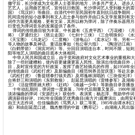
撤守后，长沙便成为文化界人士荟萃的地方，许多共产党人、进步人
艺艺人，运用曲艺形式，宣传抗日救国。长沙弹词艺人受到极大的震
国》《骂汉奸》等曲目。自清代中叶至民国初年直到抗日战争期间，
~
民间流传的短小故事到有文人志士参与创作并由口头文学发展到有文
词作方面更具规格，更有文采，其所以称为弹诃，除了伴奏乐器用月
衍变也为弹词音乐的发展提供了条件。
弹词的传统曲目较为丰富。中长篇有《五虎平西》《万花楼》《月
将》《罗通扫北》《慈云走国》《七剑十三侠》《三合明珠剑》《水
《天宝图》《乌龙记》《二度梅》《游龟山》《卖水记》等。另有一
等人物的故事及神话、童话故事如《包公审六指》、《陶澍访江南》
《白鹤带箭》《洞宾对药》等。分回目演唱连台本，时间不限，短则
阳等地艺人演唱的曲目底本大体相同。
中华人民共和国成立后，由于党和政府对文化艺术事业的重视和大
除了一些封建糟粕，使内容更健康更富人民性。除演出传统曲目外，
目，及时宣传党的方针政策，发挥了曲艺轻骑兵的作用，如
1958
年全
的传统曲目《武松打虎》及新编曲目《模范饲养员贺庆莲》等赴京参
名
《武松打虎》《鲁提辖拳打镇关西》及邓逸林演唱的《三块假光洋》
台将舒三和演唱的《东郭救狼》、彭延昆演唱的《雷锋参军》及湖南
王》《活捉惯匪姚大榜》《赶鸡》《南越一少年》等新曲目录音播放
十年动乱期间，弹词曾一度衰落，
70
年代后期重又复苏。
1980
年湖
淡浓编曲的弹词《安源烈火》获创作、表演奖；杨志淳、熊勋华作词
调演获得好评。
1982
年全国曲艺优秀曲目
(
南方片
)
观摩演出，由周安
由王大志作词、任佳编曲的《骂男人》获二等奖。
1985
年由谭水利口
扇》和由彭延昆口述、魏杰整理的中篇《鹦哥记》，由湖南人民出版