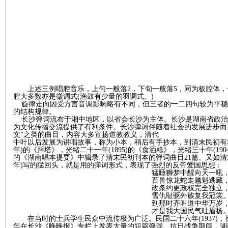
史
上述三例唱腔音乐，上句一般落
2，下旬一般落5，同为板腔体
腔大多数亦是徵调式(渔鼓有少量的羽调式。)
旋律走向因受方言音调影响略有不同，但三者的一二四句较为平稳
的结构规律。
长沙弹词流布于湘中地区，以省会长沙为主体。长沙是湖南省政治
为文化传播交流提供了有利条件。长沙弹词伴随着社会的发展进步而
文”之类的曲目，内容大多宣扬道教教义，清代
中叶以后发展为讲唱故事，称为小本，稍后有手抄本，到清末民初有
年
)
的《拜塔》，光绪二十一年
(1895)
的《食洒糕》，光绪三十年
(190
网
的《湖南唱本提要》中辑录了清末民初刊本的弹词曲目
21
篇。又如清
年
)
写的猛回头，就是用的弹词形式，表现了强烈的反帝爱国思想：
猛睡狮梦中醒向天一吼
百兽惊龙蛇走魑魁逃藏
改条约更政权完全独立
雪仇耻驱外族复我冠裳
到那时齐叫道中华万岁
才是我大国民气吐眉扬
在当时的士兵学生民众中流传极为广泛。民国二十六年
(1937)
，
年在长沙《晚晚报》专栏上发表大量的短篇弹词。抗日战争期间，湖