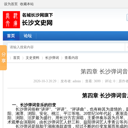
设为首页
收藏本站
首页
论坛
首页
文史资料
长沙弹词
查看内容
第四章 长沙弹词
2020-10-3 20:29
|
发布者:
admin
|
查看:
3699
|
评论: 0
|
原作者
长
›
›
›
›
第四章
长沙弹词音
一、长沙弹词音乐的衍变
长沙弹词俗称
“讲评”、“评讲”、“评讲曲”，也有称其为道情的
阳、湘潭、浏阳、安化、桃江、平江等地。20世纪50年代起，逐渐
阳、浏阳、汨罗最为盛行。用长沙方言演唱，主要伴奏乐器为月琴。原
术观摩会演期间，由长沙弹词艺人舒三和、益阳弹词艺人李青云等共
长沙弹词是脱胎于湖南渔鼓道情，经过不断的衍变发展而形成的