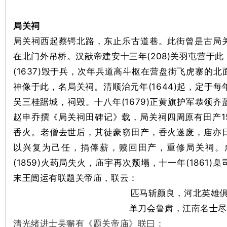
城
局关祠
局关祠西起蔡锷北路，东止乐古道巷。此街曾是古局
在北门外吊桥。汉献帝建安十三年(208)关羽屯营于
(1637)毁于兵，次年兵道高斗枢在营盘街飞虎寨的
神像于此，名局关祠。清顺治元年(1644)起，定于每年
吴三桂踞城，祠毁。十八年(1679)正黄旗护军恭领齐蓝
长
赵申乔撰《局关祠田碑记》载，局关祠四周原有田产1
香火。老僧去世后，其徒豪窃田产，香火遂废，庙亦
以兴复为己任，捐俸薪，赎回田产，重修局关祠。咸丰
(1859)火药局失火，庙宇再次颓塌，十一年(1861
末王闿运有联题关帝庙，联云：
匹马斩颜良，河北英雄
沙
单刀会鲁肃，江南名士尽
清光绪进士吴獬有《题关帝庙》联曰：