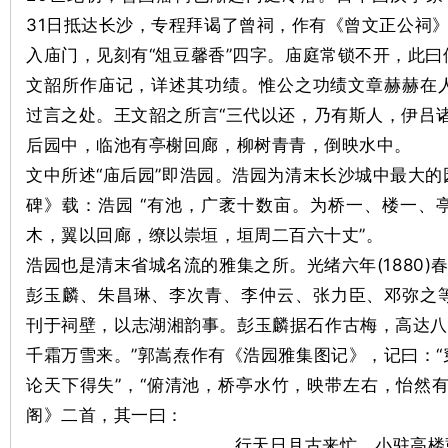
31日抵达长沙，专程拜谒了曾祠，作有《曾文正公祠
入庙门，见刻有“俎豆馨香”四字。庙庭常锁不开，此
文韶所作庙记，详述其功绩。惟公之功绩文章赫赫在
下
过言之处。王文韶之所言“三代以还，乃有斯人，伊吕
后园中，临池有亭榭回廊，柳树青青，倒映水中。
文中所述“庙后园”即浩园。浩园为清末长沙城中最大
碑》载：浩园 “有池，广袤十数亩。为桥一、楼一、
木，翼以回廊，缭以崇垣，垣周二百六十丈”。
浩园也是清末省城名流的雅集之所。光绪六年(1880
彭玉麟、朱昌琳、李次青、李仲云、张力臣、邓弥之等
分
刊于祠壁，以志湖湘韵事。彭玉麟据石作古梅，高达八
千霜万雪来。”郭嵩焘作有《浩园雅集图记》，记曰：
论天下得失”，“俯清池，桥亭水竹，映带左右，怡然
阁》二首，其一曰：
行天日月古来忙，小驻高楼