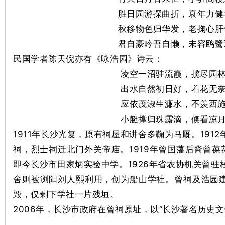
胜日园游探曲折，衰年力健
秋移物色归华发，老掬心肝
站
君自豪吟吾自懒，未容鸥鹭
民国学者陈天倪亦有《咏浩园》诗云：
凌空一沼驻流霞，揽尽园林
出水自然初日好，着花无奈
应依茂淑生濂水，不羡西施
小艇撑归珠露滴，倏看凉月
1911年长沙光复，原有祠屋和讲舍多鞠为马厩。1912
祠，烈士祠迁北门外关帝庙。1919年曾国藩后裔曾
即今长沙市田家炳实验中学。1926年省农协机关曾驻
舍则被浏阳刘人熙利用，创为船山学社。曾祠及浩园建筑
毁，仅剩下学社一片残垣。
2006年，长沙市政府在曾祠原址，以“长沙著名历史文