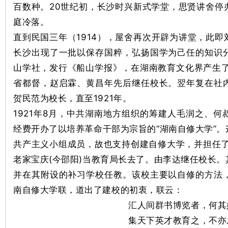
百数种。20世纪初，长沙时兴新式学堂，思贤讲舍停
庭冷落。
直到民国三年（1914），屋舍再次开辟为讲堂，此
长沙出现了一批以保存国粹，弘扬国学为己任的知识
山学社，发行《船山学报》，在湖南教育文化界产生了
省都督，赵启霖、黄昌年先后继任校长。翌年复在社
贺民范为校长，直至1921年。
|
1921年8月，中共湖南地方组织的筹建人毛润之、
经费开办了以培养革命干部为宗旨的“湖南自修大学”
共产主义小组成员，故也支持创建自修大学，并担任了
老家宝庆(今邵阳)当教育局长去了。由李达继任校长
并在其附设的补习学校任教。该校主要以自修的方法
南自修大学联，道出了建校的初衷，联云：
长
汇人间群书博览者，何其
集天下英才教育之，不亦