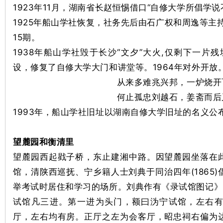
1923年11月，湖南省长赵恒惕借口“自修大学所倡学
1925年船山学社恢复，社务先后由石广权和周逸等主
15期。
1938年船山学社毁于长沙“文夕”大火,仅剩下一片
设，修复了自修大学大门和讲堂等。1964年对外开放
沙
从来多难兆兴邦，一炉烧开
何止孤忠刘越石，姜斋而后
1993年，船山学社旧址以湖南自修大学旧址的名义公
望麓园
和
衡清里
望麓园西起戥子桥，东止建湘中路。因望麓园坐落在
馆，清陕西巡抚、宁乡籍人士刘典于同治四年(1865
文
举考试时居住和学习的场所。刘典作有《录试馆图记》
试馆凡三进。第一进为头门，额曰沩宁试馆，左右
厅，左右均有房。正厅之左为会客厅，昭忠祠右偏为