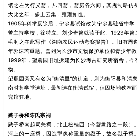
馆之左为行义斋，凡四斋，斋房各六间，其规制略仿
大比之年，多士云集，雍雍如也。
1905年科举废除后，宁乡县试馆改为宁乡县驻省中
史
曾主持学校，徐特立、刘少奇曾就读于此。1923年
毛润之在此写作《湖南农民运动考察报告》。旧有周道恒
年郭沫若重题。曾列为长沙市文物保护单位和青少年教
1999年，望麓园旧址拆建为长沙考古研究所宿舍，
物。
望麓园旁又有名为“衡清里”的街道，则为衡阳县和清泉
南时务学堂选址，最初选在衡清试馆，但因场地狭窄而
网
究馆驻地。
戥子桥和陈氏宗祠
戥子桥南起局关祠，北止松桂园（今营盘路之一段）
河上的一座桥，因造型像称重量的戥子，故名戥子桥