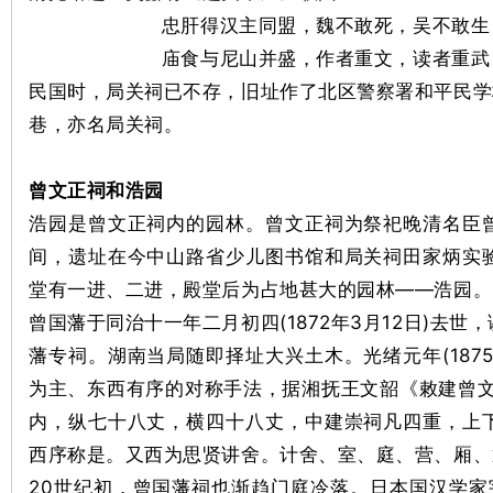
忠肝得汉主同盟，魏不敢死，吴不敢生
庙食与尼山并盛，作者重文，读者重武
民国时，局关祠已不存，旧址作了北区警察署和平民学
巷，亦名局关祠。
网
曾文正祠
和
浩园
浩园是曾文正祠内的园林。曾文正祠为祭祀晚清名臣
间，遗址在今中山路省少儿图书馆和局关祠田家炳实
堂有一进、二进，殿堂后为占地甚大的园林——浩园。
曾国藩于同治十一年二月初四(1872年3月12日)去
藩专祠。湖南当局随即择址大兴土木。光绪元年(187
为主、东西有序的对称手法，据湘抚王文韶《敕建曾文
旗
内，纵七十八丈，横四十八丈，中建崇祠凡四重，上
西序称是。又西为思贤讲舍。计舍、室、庭、营、厢、
20世纪初，曾国藩祠也渐趋门庭冷落。日本国汉学家宇