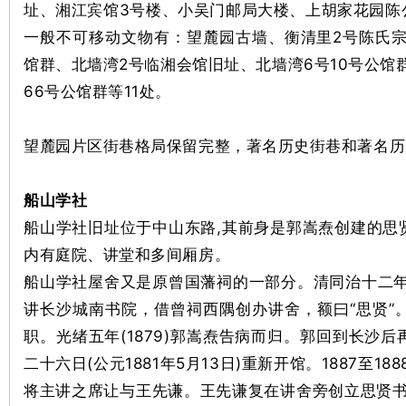
址、湘江宾馆3号楼、小吴门邮局大楼、上胡家花园陈
一般不可移动文物有：望麓园古墙、衡清里2号陈氏宗
沙
馆群、北墙湾2号临湘会馆旧址、北墙湾6号10号公馆
66号公馆群等11处。
望麓园片区街巷格局保留完整，著名历史街巷和著名历
船山学社
文
船山学社旧址位于中山东路,其前身是郭嵩焘创建的思
内有庭院、讲堂和多间厢房。
船山学社屋舍又是原曾国藩祠的一部分。清同治十二年
讲长沙城南书院，借曾祠西隅创办讲舍，额曰“思贤”
职。光绪五年(1879)郭嵩焘告病而归。郭回到长沙
二十六日(公元1881年5月13日)重新开馆。1887至1
将主讲之席让与王先谦。王先谦复在讲舍旁创立思贤书
库