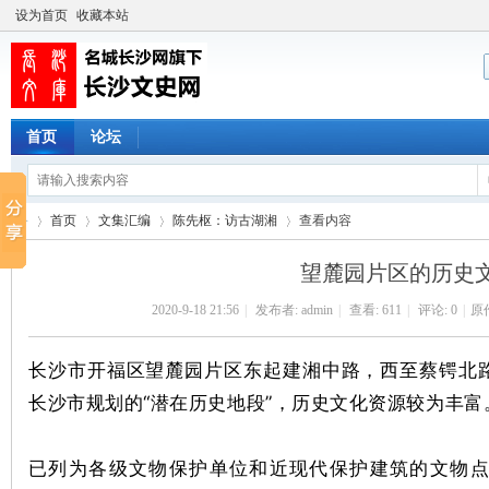
设为首页
收藏本站
首页
论坛
首页
文集汇编
陈先枢：访古湖湘
查看内容
望麓园片区的历史
2020-9-18 21:56
|
发布者:
admin
|
查看:
611
|
评论: 0
|
原
长
›
›
›
›
长沙市开福区望麓园片区东起建湘中路，西至蔡锷北
长沙市规划的“潜在历史地段”，历史文化资源较为丰富
已列为各级文物保护单位和近现代保护建筑的文物