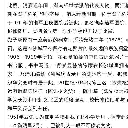
此桥。清嘉道年间，湖南经世学派的代表人物、两江
建在戥子桥的“印心室屋”。清末维新时期，位于戥子
~
于1911年的湘军卫戍医院后迁此，更名湖南陆军医院
械修造厂。民初省立第一职业学校也开设于此街。
戥子桥原有一座美丽的祠堂，系清光绪二年（1876
祠。这是长沙城至今留存有老照片的最久远的宗族祠堂
1906—1909年所拍。柏石曼拍摄的中国古建筑照
书出版，书中写道：“背景显赫的陈家在长沙城里拥有
名
家”，乃清末编纂《湘城访古录》的陈运溶一族。据载
织华兴会时寄居于此。20世纪30年代陈士名（陈先枢
运溶后裔陈继征（陈先枢之父）、陈士琦（陈先枢之叔
学为长沙和平起义北区的联络据点，校长陈伯勋参与
和平委员会副主任。
1951年后先后为邮电学校和戥子桥小学所用，祠堂建
（今衡清里2号），已被列为一般不可移动文物。