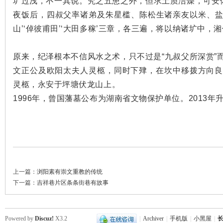
圹过浅，不一其说。究之五患之外，但求土质洁燥，可安
夜饭后，四叔父率诸弟及朱星槛、陈松生诸亲友以米、盐
~
山’‘倬彼甫田’‘大田多稼’三章，各三遍，将以纳诸圹中，湘
原来，纪泽根本不信风水之术，只不过是“九叔父所深赏”
文正公及欧阳太夫人灵柩，同时下肂，在坎中移拨方向良
灵柩，永安于坪塘伏龙山上。
1996年，曾国藩墓公布为湖南省文物保护单位。2013
名
上一篇：
浏阳素有崇文重教的传统
下一篇：
吉祥巷片区条条街巷有故事
Powered by
Discuz!
X3.2
|
Archiver
|
手机版
|
小黑屋
|
长