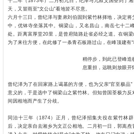
十二年（1873年）二月初九日，纪泽与九叔父国荃到了湘
天，又冒雨至“文公山”看地皆不尽意。
六月十三日，曾纪泽与妻弟刘伯固到紫竹林择地，决定将
中，优钵寺坐落其中。铜梁山，又名昌山，南岳七十二
处。距离富厚堂20里，是曾府陆路赴省必经之道。在铜梁
为了来往方便，在此修了一条青石板路过山，在峰顶建有“
|
稍停步，到此已登峰造
息重担，远眺则放眼开
曾纪泽为了在回家路上谒墓的方便，也为父亲“官至极品”
意义的，于是选中了铜梁山之紫竹林。但知曾国荃极力反
间因相地而产生了分歧。
长
同治十三年（1874）正月，曾纪泽招集夫役在紫竹林
后，决定亲自去湘乡为文正公相地。二月初一日，郭嵩焘