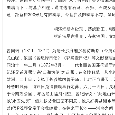
祭坪。东西各立石阙一个，高约4米，分别刻“曾太傅墓东阙
围墙而下，与墓庐相连，通道边有石马、石狮、石虎及
沙
通，距墓庐300米处有御碑亭。今墓庐及御碑亭不存。涂
桐溪埋璧有砒瑕．荡虏勤王，朝
枢府沉星留典则，齐家治国，文
曾国藩（1811—1872）为清长沙府湘乡县荷塘都（今
龙山呢，依据《曾纪泽日记》《郭嵩焘日记》等文献整理
文
同治十一年二月（1872年3月），一代名臣曾国藩病逝
纪泽兄弟遵照父亲“归湘为便”之遗嘱，在金陵解缆，从
陆洲。二十日，安柩于长沙城内曾子庙。此时正当暑天，
岭暂时浅葬，待它日觅得佳壤再行定葬。六月十四日，灵
于今南郊公园，与岳麓山隔河相望。曾纪泽说：“此地山
以“永安先灵”，但九叔父曾国荃不同意，他只好再赴湘乡
曾纪泽浅葬父亲于金盆岭后，在往来于长沙——湘乡之间
库