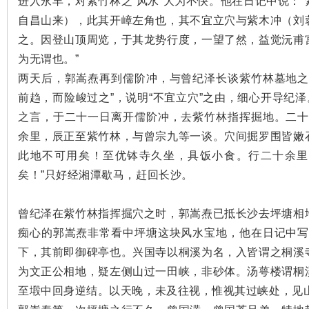
进入永丰，对紫竹林之“风水”大为不快。他在日记中说：
自昌山来），此其开嶂左角也，其不宜立穴与紫木冲（刘
之。因登山顶周览，于其龙势行度，一望了然，益觉沅甫
为无谓也。”
两天后，郭嵩焘再到儒阶冲，与曾纪泽长谈紫竹林墓地之
前趋，而险峻过之”，说明“不宜立穴”之由，细心开导纪泽
沙
之言，于二十一日离开儒阶冲，去紫竹林指挥掘地。二十
余里，辰正至紫竹林，与曾宗九等一谈。穴间掘罗围皆嫩
此地不可用矣！至优钵寺久坐，具饭小食。行二十余里
矣！”只好经湘潭歇马，赶回长沙。
曾纪泽在紫竹林指挥掘穴之时，郭嵩焘已抵长沙去坪塘相
痴心的郭嵩焘非常看中坪塘这块风水宝地，他在日记中写
文
下，其前即御碑亭也。兴国寺以桐溪为名，入皆谓之桐溪
为文正公相地，疑左侧山过一田峡，非砂体。汤萼楼谓桐
至塅中回身逆结。以天晚，未及往视，惟视其过峡处，见