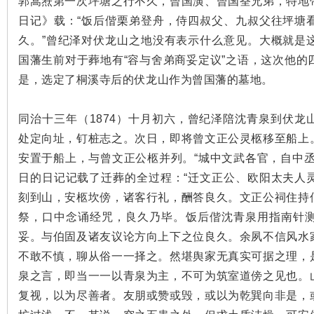
郭嵩焘第一次坪塘之行不久，曾国潢、曾国荃兄弟，特地
日记》载：“饭后偕栗弟登舟，侍四叔父、九叔父往坪塘
久。”曾纪泽对伏龙山之地没有表示什么意见。大概就是
国藩生前对于葬地有“容与舍弟商妥定议”之语，这次他
史
是，选定了桐溪寺后的伏龙山作为曾国藩的墓地。
同治十三年（1874）十月初六，曾纪泽陪沈青泉到伏
处定向址，钉桩志之。次日，即将曾文正公灵柩移至船上
安置于船上，与曾文正公柩并列。“城中文武各官，自中
日的日记记载了迁葬的全过程：“迁文正公、欧阳太夫人
刻到山，安柩坎傍，诸客行礼，酬答良久。文正公祠住持
网
祭，口中念诵经咒，良久乃毕。饭后偕沈青泉用指南针
妥。与伯固及诸友议论方向上下之位良久。余夙不信风水
不敢不慎，聊从俗一一择之。然堪舆家无真实可据之理，
泉之言，即当一一以青泉为主，不可为筑室道傍之见也。
复视，以为尽善者。友朋或赞或毁，或以为乾巽向非是，