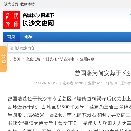
设为首页
收藏本站
首页
论坛
首页
文集汇编
陈先枢：访古湖湘
查看内容
曾国藩为何安葬于长
2020-9-18 21:39
|
发布者:
admin
|
查看:
457
|
评论: 0
|
原作者
长
›
›
›
›
曾国藩墓位于长沙市今岳麓区坪塘街道桐溪寺后伏龙山上
盆岭迁葬于此，占地面积300平方米。墓冢为三合土拌
半圆形，底径5米，高2米。茔地砌花岗石罗围，并立碑
书碑文“皇清太傅大学士曾文正公一品侯夫人欧阳夫人之