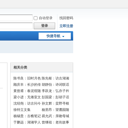
自动登录
找回密码
登录
立即注册
快捷导航
相关分类
陈书良：旧时月色
陈先枢：访古湖湘
顾庆丰：长沙的传
胡静怡：诗词联话
说
黄曾甫：春泥馆随
李跃龙：弘亦子衿
笔
梁小进：无倦室文
彭国梁：彭胡子话
选
长沙
沈绍尧：访古问今
孙文辉：蛮野寻根
走长沙
徐特立文集
杨里昂：望麓园随
笔
杨锡贵：古樵笔记
易允武：亲吻母城
于鹏远：湖湘学人
曾继祖：老街故事
录