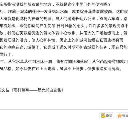
亲所指沉没我的胎衣罐的地方，不就是这个小吴门外的便河吗？
行。埋藏于泥淖的莲种一发芽钻出水面，就要绽开花蕾展露姣颜。这时候
大概就是化腐朽为神奇的规律。当人们游览长达八公里，双向六车道，路
车流如织．即使你瞬间产生凭吊i日时风物的念头，许许多多的景观亮点
放，我便在芙蓉路旁边的贺龙体育中心散步。从偌大的广场拾级而上，贺
扬着旺盛的活力，使人心旷神怡。历史上的护城河曾经在它西边擦身而
它的魂魄在这儿游荡了。它完成了远久时期守护古城堡的任务，现在只能
而行了。
年。从它水草丛生到河床干涸，我有过惆怅和落寂；从它凸起脊臂铺就坦
身品格。如今我仍在它上面走着，虽谈不上健步，但步履踏实而沉着。
月花文丛《雨打芭蕉——易允武自选集》
邀请
收