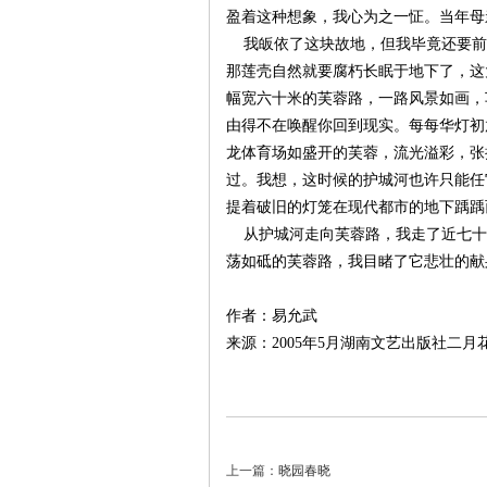
盈着这种想象，我心为之一怔。当年母
我皈依了这块故地，但我毕竟还要前
那莲壳自然就要腐朽长眠于地下了，这
幅宽六十米的芙蓉路，一路风景如画，
由得不在唤醒你回到现实。每每华灯初
龙体育场如盛开的芙蓉，流光溢彩，张
过。我想，这时候的护城河也许只能任
提着破旧的灯笼在现代都市的地下踽踽
|
从护城河走向芙蓉路，我走了近七十
荡如砥的芙蓉路，我目睹了它悲壮的献
作者：易允武
来源：2005年5月湖南文艺出版社二
长
上一篇：
晓园春晓