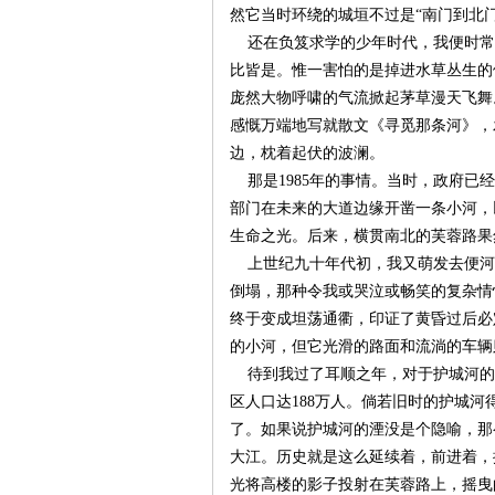
然它当时环绕的城垣不过是“南门到北门
还在负笈求学的少年时代，我便时常
沙
比皆是。惟一害怕的是掉进水草丛生的
庞然大物呼啸的气流掀起茅草漫天飞舞
感慨万端地写就散文《寻觅那条河》，
边，枕着起伏的波澜。
那是1985年的事情。当时，政府已
部门在未来的大道边缘开凿一条小河，
生命之光。后来，横贯南北的芙蓉路果
上世纪九十年代初，我又萌发去便河
文
倒塌，那种令我或哭泣或畅笑的复杂情
终于变成坦荡通衢，印证了黄昏过后必
的小河，但它光滑的路面和流淌的车辆
待到我过了耳顺之年，对于护城河的种
区人口达188万人。倘若旧时的护城
了。如果说护城河的湮没是个隐喻，那
大江。历史就是这么延续着，前进着，
光将高楼的影子投射在芙蓉路上，摇曳
库