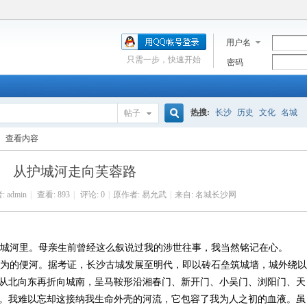
用户名
只需一步，快速开始
密码
热搜:
长沙
历史
文化
名城
帖子
搜
查看内容
从护城河走向芙蓉路
索
:
admin
|
查看:
893
|
评论: 0
|
原作者: 易允武
|
来自: 名城长沙网
城河里。母亲生前曾经这么叙说过我的涉世往事，我当然铭记在心。
为的便河。据考证，长沙古城发展至明代，即以砖石垒筑城墙，城外绕以
从北向东再折向城南，呈马鞍形沿湘春门、新开门、小吴门、浏阳门、天
。我难以忘却这接纳我生命外壳的河流，它包容了我为人之初的血液。虽