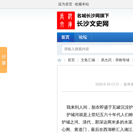
设为首页
收藏本站
首页
论坛
首页
文集汇编
易允武：亲吻母城
2020-9-18 15:51
|
发布者
长
›
›
›
›
我来到人间，胎衣即盛于瓦罐沉没护
护城河就是上世纪五六十年代人们称
护城之河。清代，那深达两米多的水渠
心阁、黄道门，最后在西湖桥汇入湘江