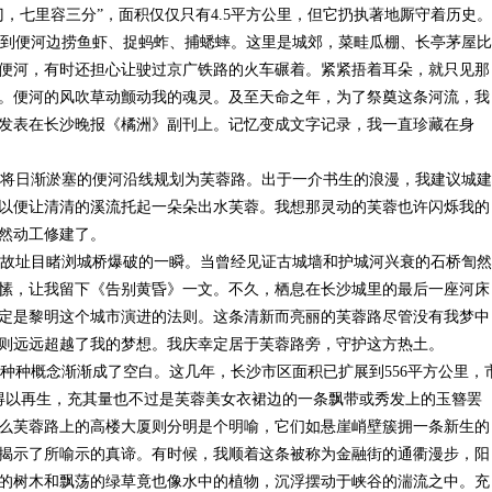
，七里容三分”，面积仅仅只有4.5平方公里，但它扔执著地厮守着历史。
到便河边捞鱼虾、捉蚂蚱、捕蟋蟀。这里是城郊，菜畦瓜棚、长亭茅屋比
便河，有时还担心让驶过京广铁路的火车碾着。紧紧捂着耳朵，就只见那
。便河的风吹草动颤动我的魂灵。及至天命之年，为了祭奠这条河流，我
发表在长沙晚报《橘洲》副刊上。记忆变成文字记录，我一直珍藏在身
经将日渐淤塞的便河沿线规划为芙蓉路。出于一介书生的浪漫，我建议城建
以便让清清的溪流托起一朵朵出水芙蓉。我想那灵动的芙蓉也许闪烁我的
然动工修建了。
故址目睹浏城桥爆破的一瞬。当曾经见证古城墙和护城河兴衰的石桥訇然
愫，让我留下《告别黄昏》一文。不久，栖息在长沙城里的最后一座河床
定是黎明这个城市演进的法则。这条清新而亮丽的芙蓉路尽管没有我梦中
则远远超越了我的梦想。我庆幸定居于芙蓉路旁，守护这方热土。
种概念渐渐成了空白。这几年，长沙市区面积已扩展到556平方公里，
河得以再生，充其量也不过是芙蓉美女衣裙边的一条飘带或秀发上的玉簪罢
么芙蓉路上的高楼大厦则分明是个明喻，它们如悬崖峭壁簇拥一条新生的
揭示了所喻示的真谛。有时候，我顺着这条被称为金融街的通衢漫步，阳
的树木和飘荡的绿草竟也像水中的植物，沉浮摆动于峡谷的湍流之中。充