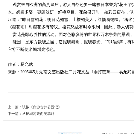
观赏来自欧洲的高贵皇后，游人自然还要一睹被日本誉为“花王”的
木。妩媚多姿，容颜姣妍，鲜艳夺目。花朵盛开时，如彩云密布，似
叹道：“昨日雪如花，明日花如雪。山樱如美人，红颜易销匿。”著
《樱花雨》对樱花多有赞叹。樱花怒放有时令限制，因此，游人切莫
赏花是颐心养性的活动。面对色彩缤纷的世界和万木争荣的景观，
晓园，是东方欲晓之园，它报晓黎明，报晓春光。“闻鸡起舞，有凤
它将不断使名城增光添色。
|
作者：易允武
来源：2005年5月湖南文艺出版社二月花文丛《雨打芭蕉——易允武
上一篇：
试拟《白沙古井公园记》
下一篇：
从护城河走向芙蓉路
长