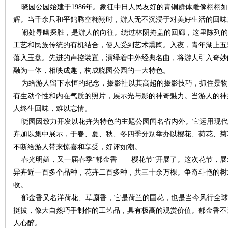
晓园公园始建于1986年。象征中日人民友好的青铜群体雕像栩栩如
辉。当千余只和平鸽腾空翱翔时，游人无不沉浸于对美好生活的回味
沙
闹处寻幽探胜，是游人的向往。绕过林阴掩盖的回廊，这里陈列的
工艺和民族传统的有机结合，使人受到艺术熏陶。入夜，青年湖上五
落入玉盘。先进的声控装置，演绎着中外经典名曲，将游人引入奇妙
融为一体，相映成趣，构成晓园公园的一大特色。
为给游人留下永恒的纪念，摄影社以其高超的摄影技巧，抓住景物
有生动个性和内在气质的照片，展示光与影的神奇魅力。当游人的神
人终生回味，难以忘情。
晓园因致力开发以花卉为特色的主题公园闻名省内外。它运用现代
文
卉加以集中展示，于春、夏、秋、冬四季分别举办以樱花、荷花、菊
不断给游人带来惊喜和享受，好评如潮。
春光明媚，又一届春季“郁金香——樱花节”开展了。这次花节，展
异卉近一百多个品种，花卉二百多种，共三十余万棵。争奇斗艳的树
收。
郁金香又名洋荷花、草麝香，它是荷兰的国花，也是当今风行全球
挺拔，像大自然巧手制作的工艺品，具有极高的观赏价值。郁金香不
人心醉。
库