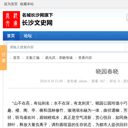
设为首页
收藏本站
首页
论坛
首页
文集汇编
易允武：亲吻母城
查看内容
晓园春晓
2020-9-18 15:49
|
发布者:
admin
|
查看:
647
|
评论: 0
|
原
长
›
›
›
›
“山不在高，有仙则名；水不在深，有龙则灵”。晓园公园玲珑小巧
趣。楼、阁、亭、榭和茂林修竹、潋滟湖水融为一体，曲径通幽，芳
径，听鸟雀欢叫，观锦鲤戏水，真正是空气清新，赏心悦目，如同身
肺叶，释放大量负离子，调剂着喧嚣的生存状态，为都市人提供回归