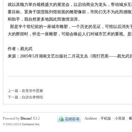
就以其魄力举办规模盛大的展览会，以启动商业为龙头，带动城乡互
要目标。置身于国货陈列馆前面的雕塑像前，市民们无不为此而感慨
和助手，我自然更多地因此而激情澎湃。
那是半个世纪前的一座城市雕塑，一个历史的见证，可惜以后消失
大的辉煌时，怀念一座雕塑，可能会唤起人们对城市艺术的重视。是
作者：易允武
来源：2005年5月湖南文艺出版社二月花文丛《雨打芭蕉——易允武
|
上一篇：
在凭吊中思索
下一篇：
白沙古井情结
长
Powered by
Discuz!
X3.2
|
Archiver
|
手机版
|
小黑屋
|
长
© 2001-2013
Comsenz Inc.