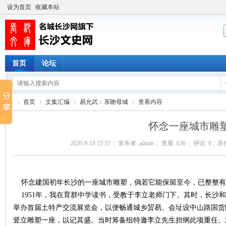
设为首页
收藏本站
首页
论坛
首页
文集汇编
易允武：亲吻母城
查看内容
怀念一座城市雕
2020-9-18 15:37
|
发布者:
admin
|
查看:
630
|
评论: 0
|
原
长
›
›
›
›
怀念建国初年长沙的一座城市雕塑，倘若它能保留至今，已整整有
1951年，我在育群中学读书，受教于李立老师门下。其时，长沙
举办首届土特产交流展览会，以便畅通城乡贸易。会址设中山路国货
竖立雕塑一座，以记其盛。当时筹备组特邀李立先生担纲此项重任。