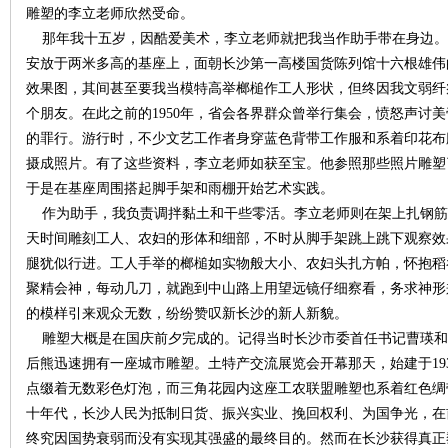
雕塑的李立老师欣然受命。
那年我十五岁，因酷爱美术，李立老师就把我当作助手带在身边。
沙
安放于两米多高的基座上，面朝长沙第一高楼国货陈列馆十六根雄伟
效果图，其间甚至要我当模特高举榔槌作工人形状，但终因我文弱纤
个朋友。在此之前的1950年，省会各界群众曾举行集会，愤怒声讨
的罪行。游行时，不少文艺工作者身穿蓝色背带工作服和系着印花布
摄成照片。有了这些资料，李立老师如获至宝。他参照那些照片雕塑
于是在基座周围搭起脚手架和雨棚开始艺术实践。
作为助手，我负责调拌黏土和干些零活。李立老师则在架上扎钢筋
天时间雕刻工人、农妇的形体和细部，不时从脚手架跳上跳下观察效
文
腿犹似行进。工人手举的榔槌如实物般大小、农妇头扎方帕，怀抱稻
聚精会神，每动几刀，就跑到中山路上用望远镜仔细察看，务求神形
的模样引来观众无数，纷纷赞叹新长沙的新人新貌。
雕塑大概是在国庆前夕完成的。记得当时长沙市委首任书记曹瑛和
后熊迅速拥有一座城市雕塑。土特产交流展览会开幕那天，始建于19
点缀着无数彩色灯泡，而三角花园内这座工农联盟雕塑也系着红色绸
十年代，长沙人民为抵制日货、振兴实业、挽回权利、为国争光，在
终究因国势衰弱而没有实现其强盛的最终目的。然而在长沙获得真正
库