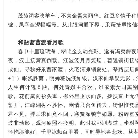
茂陵词客映羊车，不羡金吾羡丽华。红豆多情千种
锦，凤字金泥幅幅霞。从此银河通下界，采薐拾翠接仙
和瓶斋曹渡看月歌
沙
春申十里琉璃海，翠眊金支动光彩。遂有冯夷舞夜
夜，汉上接篱真倒载。江波笼月月笼烟，苕遞铜街接
成仙。寻秋好景曹家渡，火宅清凉销夏处。辇路层层
+千）眠浅胜茵，明婵粧洗淡如银。汉家仙掌疑无影，
人生何计逃圆缺。何处青娥主合欢，谁家素女司离
歌。花前露向衫头重，柳外星垂水面多。抟扶直上无
暂开，江峰湘树不胜怀。幽情只合鱼传去，绮恨惟凭
文
君不见。羿后求仙竟不回，寒簧深锁宁如愿。粉碎虚
波非动影，观河疲照不疲明。此时我卧荆湖道，坐对
怀抱那能好。千里冰蛾百里看，同时异地各悲欢。荻