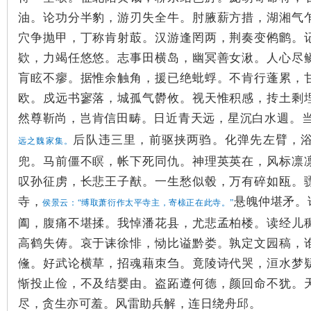
油。论功分半豹，游刃失全牛。肘腋薪方措，湖湘气
穴争抛甲，丁称肯射菆。汉游逢罔两，荆奏变鸺鹠。
站
欵，力竭任悠悠。志事田横岛，幽冥善女湫。人心尽
肓眩不瘳。据惟余触角，援已绝蚍蜉。不肯行蓬累，
欧。戍远书寥落，城孤气欎攸。视天惟积感，抟土剩
然尊靳尚，岂肯信田畴。日近青天远，星沉白水週。
后队违三里，前驱挟两驺。化弹先左臂，
远之魏家集。
兜。马前僵不瞑，帐下死同仇。神理英英在，风标凛
叹孙征虏，长悲王子猷。一生愁似毂，万有碎如瓯。
寺，
悬魄仲堪矛。
侯景云：“缚取萧衍作太平寺主，寄榇正在此寺。”
阖，腹痛不堪揉。我悼潘花县，尤悲孟柏楼。读经儿
高鹤失俦。哀于诔徐悱，恸比谥黔娄。孰定文园稿，
儵。好武论横草，招魂藉朿刍。竟陵诗代哭，洹水梦
惭投止俭，不及结婴由。盗跖遵何德，颜回命不犹。
尽，贪生亦可羞。风雷助兵解，连日绕舟邱。