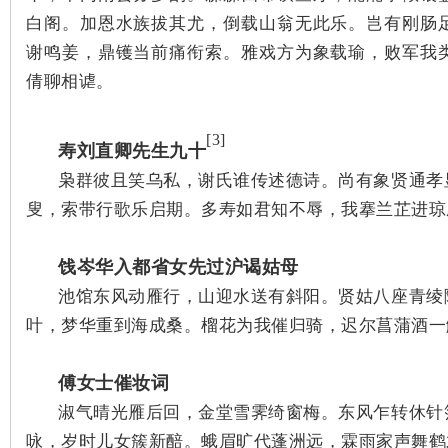
白阁。加恩水族拔其尤，倒载山翁无此乐。岂有刚肠
谢鸣姜，鼎镬当前痛衔索。雅戏方为象载瑜，败军我
倩聊相谑。
[3]
寿刘直卿先生九十
枭群彼且笑乌私，谢氏谁传述德诗。尚有象贤通孝
|
叟，索带行歌乐启期。多寿如君知不辱，我搴兰芷进琼
饯岑华入都省女先过沪谒姑母
池馆东风动雁行，山迎水送有斜阳。贤姑八座青绫
叶，梦华重到海成桑。榴花为我催归骑，迟尔菖蒲酒一
傅女士催妆词
长
淑气晴光雁后回，金堂雪霁绮窗梅。东风乍转休针
咏，岁时儿女簇新醅。蛾眉旷代蓬洲远，霖雨家声舞鹤