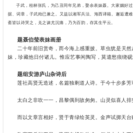
子武，桂林张氏，为己丑同年兄弟，娶余表妹聂。大家姻好过
据、词章，子武殆已兼之。又益以湘军兵法、海西译籍。邂逅遭难
斋皆以诗哭之，兑之诔尤沉痛，乃为百韵，存其生平云。
题聂伯莹表妹画册
二十年前旧赏奇，而今海上感重披。草虫犹是天然
妹，珍藏他日付诸儿。惟应艺事闲陶写，莫遣愁痕绕砚
题组安游庐山杂诗后
莲社高贤无造述，名篇独剩道人诗。于今十步多芳
太白之非吹一一，昌黎偶到故匆匆。山灵似喜人排
而以文章言相好，贤于青绿绘英灵。金声试掷天台