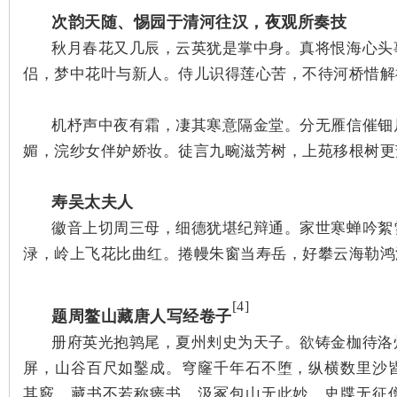
次韵天随、惕园于清河往汉，夜观所奏技
~
秋月春花又几辰，云英犹是掌中身。真将恨海心头
侣，梦中花叶与新人。
侍儿识得莲心苦，不待河桥惜解
机杼声中夜有霜，凄其寒意隔金堂。分无雁信催钿
媚，浣纱女伴妒娇妆。
徒言九畹滋芳树，上苑移根树更
寿吴太夫人
名
徽音上切周三母，细德犹堪纪辩通。家世寒蝉吟絮
渌，岭上飞花比曲红。
捲幔朱窗当寿岳，好攀云海勒鸿
[4]
题周鳌山藏唐人写经卷子
册府英光抱鹑尾，夏州刾史为天子。欲铸金枷待洛
屏，山谷百尺如鑿成。穹窿千年石不堕，纵横数里沙
其竅。藏书不若称瘗书，汲冢包山无此妙。史牒无征