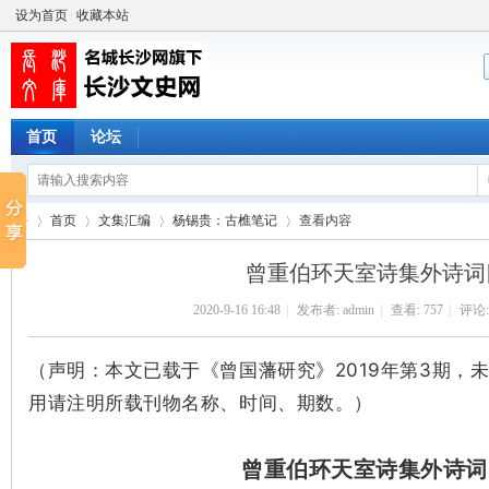
设为首页
收藏本站
首页
论坛
首页
文集汇编
杨锡贵：古樵笔记
查看内容
曾重伯环天室诗集外诗词
2020-9-16 16:48
|
发布者:
admin
|
查看:
757
|
评论:
长
›
›
›
›
（声明：本文已载于《曾国藩研究》2019年第3期，
用请注明所载刊物名称、时间、期数。）
曾重伯环天室诗集外诗词