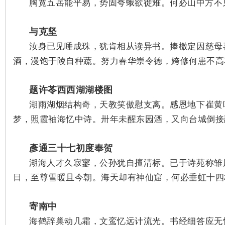
胸宽五岳能平易，势固夸蛾欲徙难。何必山中方不
与克坚
汝身已见唾成珠，犹肯相从读异书。捧檄定因慈母
酒，漫饱于陵自种蔬。
努力春华崇令德，姱修何患不高
题许苓西西湖湖楼图
湖雨湖烟结构奇，天教笑傲慰支离。感恩地下崔黄
梦，照霞袖海忆中诗。卅年未醒东园酒，又向台城倒接
彥通三十七初度奉贺
湖海人才久寂寥，公孙犹自擅清标。已于诗苑称
雏
日，至尊雪暖且今朝。海天却有神仙窟，何必垂虹十四
寄南中
海鹤辞巢动几霜，文鸾忆远计流光。书经细答应无