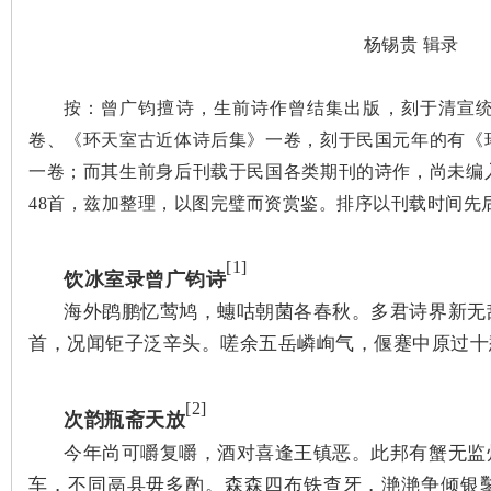
杨锡贵 辑录
沙
按：曾广钧擅诗，生前诗作曾结集出版，刻于清宣
卷、《环天室古近体诗后集》一卷，刻于民国元年的有《
一卷；而其生前身后刊载于民国各类期刊的诗作，尚未编
48首，兹加整理，以图完璧而资赏鉴。排序以刊载时间先
文
[1]
饮冰室录曾广钧诗
海外鹍鹏忆莺鸠，蟪咕朝菌各春秋。多君诗界新无
首，况闻钜子泛辛头。嗟余五岳嶙峋气，偃蹇中原过十
[2]
次韵瓶斋天放
今年尚可嚼复嚼，酒对喜逢王镇恶。此邦有蟹无监
车，不同鬲县毋多酌。森森四布铁查牙，滟滟争倾银
库