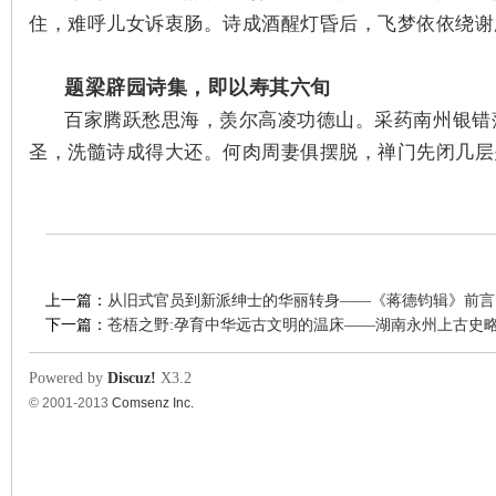
住，难呼儿女诉衷肠。
诗成酒醒灯昏后，飞梦依依绕谢
题梁辟园诗集，即以寿其六旬
百家腾跃愁思海，羡尔高凌功德山。采药南州银错
圣，洗髓诗成得大还。何肉周妻俱摆脱，禅门先闭几层
上一篇：
从旧式官员到新派绅士的华丽转身——《蒋德钧辑》前言
下一篇：
苍梧之野:孕育中华远古文明的温床——湖南永州上古史
Powered by
Discuz!
X3.2
© 2001-2013
Comsenz Inc.