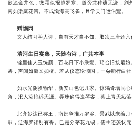
欲迷金井色，微霜似报越罗寒。道旁龙种遗无迹，剑
阑如染露花溥。不成渤海高飞雀，且学吴门运伯鸞。
赠惕园
史
文人结习学人诗，自有天才自不知。取次三唐还六
清河生日宴集，天随有诗，广其本事
锦里佳人玉练颜，百花日下小乘鸞。瑶台旧接眉娘
碧，声闻如麝又如檀。若从仪态论倾国，一朵能行白牡
网
如水光阴换物华，新安山色记儿家。惊鸿肯增同心
角，汜人流艳诉天涯。弄珠倘得逢琴客，莫上青天妬落
北齐妙达已称王，南部争推万岁乡。景武以来编月
鼓，辽海罗裙别有香。
已是分茅花九锡，儒生还羡状元