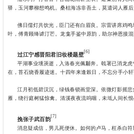
驿，玉河攀柳想鸣机。桑枯海冻非吾土，莫遣词人雁后
佛日儒灯共饮光，臣门还有白眉良。宗雷讲席鸡鸣
叶，傅青顾绛谑汀芒。龙龛手鉴中原韵，助尔神恩接混
网
[6]
过江宁感晋阳君旧妆楼题壁
平湖事业壎箎逝，入洛春光佩黼奔。戟署已消龙虎
在，苔石烧香履迹迷。十四年来逢
榖日，不忘分手小轩
江月初低碧汉沉，绿钱春锁画堂深。依微灯影摇悲
雁，绕行庭树猛惊禽。清溪夜夜流呜咽，未坻人间长恨
旗
[7]
挽张子武百韵
消息疑成信，男儿死便休。如何的卢马，枉杀白符