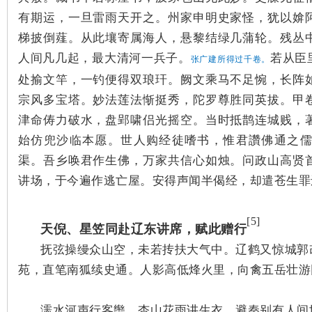
城
有期运，一旦雷雨天开之。州家申明史家怪，犹以媕
梯披倒薤。从此壤寄属海人，悬黎结绿几蒲轮。残丛
人间凡几起，最大清河一兵子。
若从臣
张广建所得过千卷。
处揄文竿，一钓便得双琅玕。阙文乘马不足惋，长阵
宗风多宝塔。妙法莲法惭挺秀，陀罗尊胜同英拔。甲
津命俦力破水，盘郢啸侣光摇空。当时抵鹊连城贱，
始仿兜沙临本愿。世人购经徒嗜书，惟君讚佛通之
长
渠。吾乡唤君作生佛，万家共信心如烛。问政山高贤
讲场，于今遍作逃亡屋。安得声闻半偈经，却遣苍生罪
[5]
天倪、星笠同赴辽东讲席，赋此赠行
抚弦操缦众山空，未若抟扶大气中。辽鹤又惊城郭
苑，直笔南狐续史通。人影高低烽火里，向禽五岳壮游
沙
濡水河声行客辔，杏山花雨讲生衣。避秦别有人间