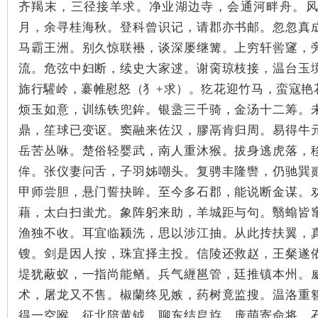
齐羯末，三径接羊求。净业湖边寺，会通河畔舟。
月，余寻桂海秋。登科曾识记，请郡亦书邮。忽忽真
马霸王洲。别久惊联襼，谈深屡继篝。上穷轩喾䆳，
流。危弦中妇断，续史大家逑。谢脔琼枝接，温台玉
下
旆行驩岭，褰帷慰怒（犭+求）。犵花迎竹马，蛮寇艳
烦玉如意，训练铁兜鉾。银盝三千骑，金汤十二筹。
鼎，笙球已变讴。窦融来佐汉，膠鬲肯归周。易得牛
岳苦丛咻。楚俗轻婴武，南人重沐猴。拔身逃虎落，
侔。张仪妻问舌，子羽姊嘲头。复骋丰隆辔，仍驰巽
甲师尝胆，悬门誓抉眸。至今多石郡，能说断金谋。
藉，太白扫蚩尤。象阵躬来助，羊城距与句。翳螉皆
分
渔独不收。耳宜临颍洗，思以涉江抽。从此抟扶翼，
锼。剑是因人按，珠宜择主投。信陵还救赵，王粲遂
堤犹蔽蚁，一指尚能䲡。兵气緾邕管，廷推镇本州。
术，屠龙又不售。椒蘭终见嫉，药树竟监搜。温洛重
得一空喉。征北陪黄钺，聊东结皀斿。庞萌寄命将，