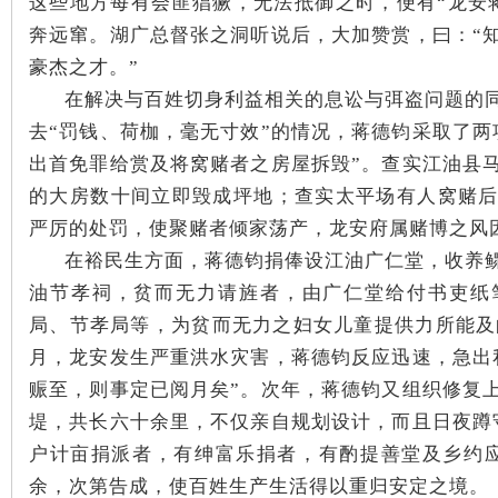
这些地方每有会匪猖獗，无法抵御之时，便有“龙安
奔远窜。湖广总督张之洞听说后，大加赞赏，曰：“
豪杰之才。”
在解决与百姓切身利益相关的息讼与弭盗问题的
下
去“罚钱、荷枷，毫无寸效”的情况，蒋德钧采取了两
出首免罪给赏及将窝赌者之房屋拆毁”。查实江油县
的大房数十间立即毁成坪地；查实太平场有人窝赌
严厉的处罚，使聚赌者倾家荡产，龙安府属赌博之风
在裕民生方面，蒋德钧捐俸设江油广仁堂，收养
油节孝祠，贫而无力请旌者，由广仁堂给付书吏纸
局、节孝局等，为贫而无力之妇女儿童提供力所能及的
分
月，龙安发生严重洪水灾害，蒋德钧反应迅速，急出
赈至，则事定已阅月矣”。次年，蒋德钧又组织修复
堤，共长六十余里，不仅亲自规划设计，而且日夜蹲
户计亩捐派者，有绅富乐捐者，有酌提善堂及乡约
余，次第告成，使百姓生产生活得以重归安定之境。