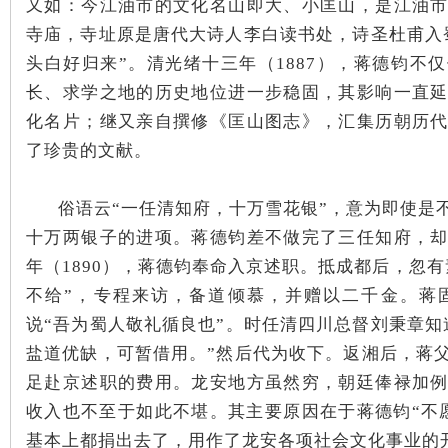
又如：今江油市的文化名山即大、小匡山，是江油
寺庙，寺址原是唐代大诗人李白读书处，诗圣杜甫入
头白好归来”。清光绪十三年（1887），蒋德钧不
长、求学之地的历史地位进一步稳固，其影响一直
化名片；继又亲自撰修《匡山图志》，汇集历朝历
了珍贵的文献。
俗语云“一任清知府，十万雪花银”，意为即使是
十万两银子的进项。蒋德钧差不做完了三任知府，
年（1890），蒋德钧奉命入京述职。抵成都后，忽
不给”，专程来访，备道倾慕，并赠以二千金。蒋
说“吾为蜀人敬礼循良也”。时任清四川总督刘秉章知
盐道优缺，可暂借用。”然后代为收下。返湘后，蒋
足赴京述职的费用。龙安地方虽然穷，朝廷俸禄加
收入也不至于如此不堪。其主要原因在于蒋德钧“不
基本上都捐出去了，用作了龙安各项社会文化事业的