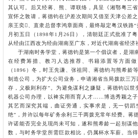
其认可。后又经蒋、熊、谭联络，具呈《湘鄂粤三
宣怀之敦请，蒋德钧在沪差次期间又借至天津公差
亲王奕、直隶总督李鸿章面商，最终敲定粤汉铁路“
月初五日（1898年1月26日），清朝廷正式批准
从经由江西改为经由湖南至广东，对近代湖南省经济
于湖南时务学堂，蒋德钧是第一个倡议者，是湖
在经费筹措、教习人选推荐、书籍添置等方面做
（1896）冬，时王先谦、张祖同、蒋德钧与熊希龄
制造公司，为扩大公司业务，申请湘省当局拨款三万
存，义极则利存”。为避免谋利之嫌疑，蒋德钧以世
机器公司办理，以裨实用而育人才……博选秀颖之
其艺而深究其端，曲证旁通，实事求是，无一切蹈
绝”，并许以每年矿务余利三千两拨充常年经费。蒋
许诺能否完全兑现尚未可知，遂和熊希龄一起别谋
数，与时务学堂所需巨款相比，仍属杯水车薪。当