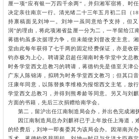
厘一项“应有银一万四千余两”，并归湘军宿将、时
决定亲往南京一行。清光绪二十三年五月初二日（18
持禀稿面见刘坤一。刘坤一虽同意给予支持，但又
润”的理由，将此项湘省盐厘一分为二，一半留给江
蒋德钧虽多次据理力争，但未能使刘督改变主意。
堂由此每年获得了七千两的固定经费保证，亦是收
钧亦极为上心。聘请梁启超任湖南时务学堂中文总
时务学堂西文总教习的聘请，蒋德钧先是借至天津
广东人陈锦涛，拟聘为时务学堂西文教习；但其口
汪康年同意，以陈替换李维格为报馆西文主笔，放
学堂西文总教习，并得到熊希龄等同意。另又与刘
方面的书籍，先后三次捐赠给南学会。
第二，留沪出任江南制造局会办，并出色完成湘
因江南制造局总办刘麒祥
已于上年放任上海道，
的经费后，刘坤一即奏委其为该局会办。
因湖南兴
乏术，蒋德钧坚辞固却。刘坤一时已与北洋大臣商