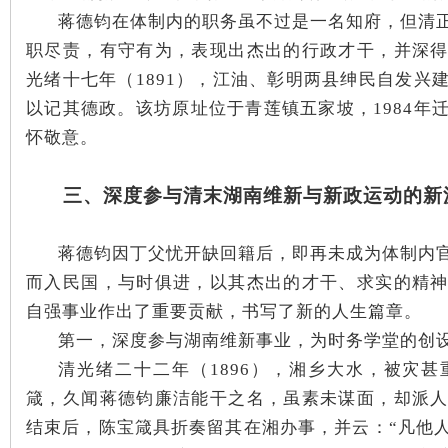
蒋德钧在体制内的职务虽不过是一名知府，但清
职尽责，有守有为，表现出杰出的行政才干，并深
光绪十七年（1891），江油、彰明两县绅民自发兴
以记其德政。该坊原址位于青莲镇五家坡，1984年
怀敬意。
三、深度参与清末湖南维新与新政运动的新
蒋德钧因丁父忧开缺回籍后，即再未成为体制内
而入民国，与时俱进，以其杰出的才干、求实的精
自强事业作出了重要贡献，书写了新的人生篇章。
第一，深度参与湖南维新事业，为时务学堂的创
清光绪二十二年（1896），湘乡大水，被灾
箴，久闻蒋德钧廉洁能干之名，虽素未谋面，却派
结束后，陈宝箴具折奏留其在湘办事，并云：“凡他