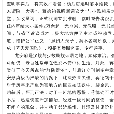
查明事实后，将其收押看管；杨后潜逃时落水溺毙，
以谓除一大害”。蒋德钧视听断词讼为“与小民相亲
堂，亲收呈词，正式状词立批准驳，临时喊告者俄
任内审结大小案件2万余起，无拖累、无教唆，无书
间，节省了诉讼成本，极大地方便了主动或被动卷
网
道，维护公平正义，“虽妇人孺子，莫不各饜所欲，竞
成《蒋氏爱国歌》，颂扬其屡断奇案、专行善事。
龙安府是汉族与少数民族杂居之地，素称难治。
斗频仍，老百姓常年在惶恐不安
中讨生活。对此，
类似于今天所说的“群防群治”，前后订立刊刻多种
安形势极为严峻的情况下，此法效果欠佳。蒋德钧
对于历年来严重为害地方的巨匪如陈铁牛、裴金凤
旗
购获后，严刑正法；对于一班地痞恶棍，蒋德钧不
不法，迅速饬差严加捕治。经过一段时间的整饬，
不闭户的现象，并带动了邻近绵州、梓潼及甘肃阶