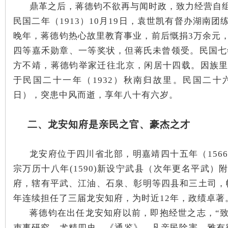
鼎革之后，蒋德钧不欲再与闻时政，致力经营自
民国二年（1913）10月19日，袁世凯有督办湖南
~
晚年，蒋德钧热心故里教育事业，前后慨捐
3万余元
四等嘉禾勋章、一等奖状，但
蒋氏未曾领受。
民国七
方不靖，蒋德钧举家迁往北京，闲居十四载。
因族
于民国二十一年（1932）秋南归故里。民国二十六
日），突患中风而逝，享年八十有六岁。
二、龙安知府是亲民之官、豪杰之才
名
龙安府位于四川省北部，明嘉靖四十五年（156
宗万历十八年(1590)新设宁武县（次年更名平武）附
府，辖有平武、江油、石泉、彰明等四县和三土司，幅员
年连续担任了三届龙安知府，为时近12年，政绩卓著
蒋德钧在出任龙安知府以前，即抱经世之志，“
吏事研究，尤精四史、《通鉴》，凡亲民除害、雅有