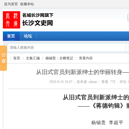
设为首页
收藏本站
首页
论坛
首页
文集汇编
杨锡贵：古樵笔记
查看内容
从旧式官员到新派绅士的华丽转身—
2020-9-16 16:47
|
发布者:
admin
|
查看:
778
|
评论: 
长
›
›
›
›
从
旧式官
员到新派绅士
——《蒋德钧辑》
杨锡贵
李超平