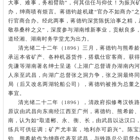
大事、难事，务相臂助”，何其信任与仰仗！为振兴
办，绅商啧有烦言。蒋德钧趁机建“官办不如商办”
行官商合办。经此两事，蒋德钧深赏陈抚治事之精，
敬恭桑梓之义”，深度参与湖南维新事业，贡献良多
道经湘、湖南时务学堂尤为出力。
清光绪二十二年（1896）三月，蒋德钧与熊希
承运本省矿产、各种机器货件，搭载仕宦客商。获
先谦等湖南著名绅士呈递《上湖广总督请办湖南内
人亲至武昌，向湖广总督张之洞力争，张之洞最终
局（后又改名两湖轮船公司），蒋德钧被推为总董
事宜。
清光绪二十二年（1896），清政府拟修粤汉铁
原议由武昌向东南经江西至广州，蒋德钧、熊希龄
南，认为如“取道郴、永、衡、长，由武昌以达汉口
练兵可供征调；矿产尤丰富，地利亦可蔚兴”
。
陈宝
钧、熊希龄作为绅商代表至武昌，与铁路总公司督