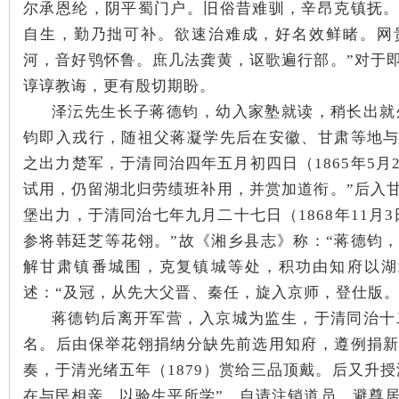
尔承恩纶，阴平蜀门户。旧俗昔难驯，辛昂克镇抚
自生，勤乃拙可补。欲速治难成，好名效鲜睹。网
河，音好鸮怀鲁。庶几法龚黄，讴歌遍行部。”对于
谆谆教诲，更有殷切期盼。
泽沄先生长子蒋德钧，幼入家塾就读，稍长出就外
沙
钧即入戎行，随祖父蒋凝学先后在安徽、甘肃等地
之出力楚军，于清同治四年五月初四日（1865年5月
试用，仍留湖北归劳绩班补用，并赏加道衔。”
后入
堡出力，于清同治七年九月二十七日（
1868年11
参将韩廷芝等花翎。”
故《湘乡县志》称：
“蒋德钧
解甘肃镇番城围，克复镇城等处，积功由知府以湖
述：
“及冠，从先大父晋、秦任，旋入京师，登仕版。
文
蒋德钧后离开军营，入京城为监生，于清同治十
名。
后由保举花翎捐纳分缺先前选用知府，遵例捐
奏，于清光绪五年（1879）赏给三品顶戴。
后又升授
在与民相亲，以验生平所学”，自请注销道员，避尊居