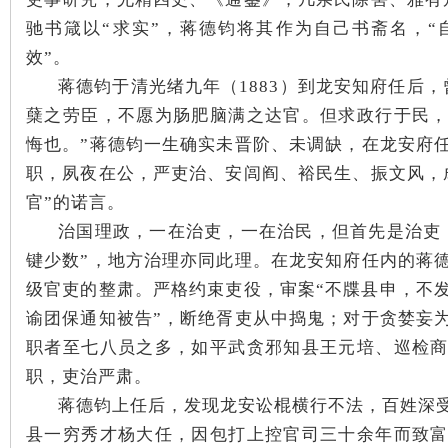
城
驰书箴以“求实”，蒋德钧将其作为自己书斋名，
效”。
蒋德钧于清光绪九年（1883）到龙安知府任后
蘖之劳臣，不愿为肠肥脑满之达官。但求政行于民
悔也。”蒋德钧一生确实未晋阶、未调缺，在龙安府
职，夙夜在公，严吏治、安闾阎、裕民生、振文风，
长
官”的诺言。
治国理政，一在治吏，一在治民，但首先是治吏
键少数”，地方治理亦同此理。在龙安知府任内的蒋
级官吏的整肃。严格约束吏役，审案“不牒县申，不发
谕团保通知被告”，断绝胥吏从中捣鬼；对于贪婪妄
职者至七八员之多，如平武贪邪知县王元培、巡检
职，吏治严肃。
沙
蒋德钧上任后，发现龙安讼棍横行不法，百姓深
县一穷秀才杨大任，因包打上控官司三十余年而致