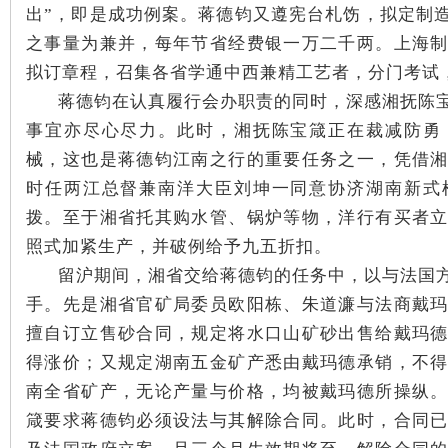
出”，即是成功例案。蒋德钧又遵宪台札饬，拟定制
之事量为兼并，每年节省经费银一万二千两。上海
拟订章程，召集各省学通中西兼精工艺者，分门考试
蒋德钧在认真履行会办职责的同时，深感湘抚陈
事宜亦尽心尽力。此时，湘抚陈宝箴正在裁减防勇
械，这也是蒋德钧江南之行的重要任务之一，凭借
时任两江总督兼南洋大臣刘坤一同意协济湖南新式
拨。至于湘省托其购水管、锅炉等物，洋行有买者
照式加紧生产，并破例给予九五折扣。
留沪期间，湘省交给蒋德钧的任务中，以与法国
手。先是湘省官矿局委员欧阳栋、朱道濂与法商戴
擅自订立售砂合同，规定将水口山矿砂出售给戴玛
得涨价；又规定湖南五金矿产悉由戴玛德承销，不
南全省矿产，无论产量与价格，均被戴玛德所操纵
箴要求蒋德钧必须设法与其解除合同。此时，合同