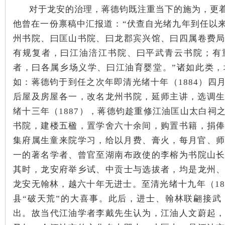
对于龙安的治理，蒋德钧既注重当下的施为，更
他曾在一份禀稿中汇报道：“伏查自光绪九年到任以
站
州书院、曰匡山书院、曰龙郡宾兴馆、曰四属卷费
有规复者，曰江油涪江书院、曰平武青云书院；有
者，曰各属乡场义学、曰江油育婴堂。”诸如此类，
如：蒋德钧于到任之次年即清光绪十年（1884）四
后屋及房屋各一，改名龙州书院，延师主讲，选调生
绪十三年（1887），蒋德钧趁重修江油匡山太白祠
书院，建楼五楹，置学舍六十余间，购置书籍，捐
集府属生童来院学习，给以月费、膏火，每月官、师
一的著名学者、曾官至湖南布政使的李榕为书院山
其时，龙安府举乡试、中贡士与选拔者，均是龙州
龙安无翰林，越六十年无进士。至清光绪十九年（18
县“破天荒”的大喜事。此后，进士、翰林联翩接
出。故当代江油学者李戴先生认为，江油人文蔚起