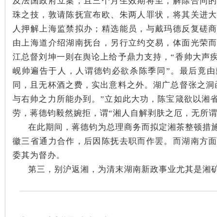
及法国政府立案，且三个月生效期将至，解除合同
珠之技，敦请陈抚宣布欧、朱两人罪状，将其关进
人押解上海监禁拟办；精选能员，与戴玛德反复磋
由上海道介绍湖南抚台，另行立约交易，体面光荣
江总督刘坤一则在舆论上给予鼎力支持，“香帅大声
岘帅遍告于人，人谓德钧必欲杀陈季同”。最后竟
同，且无杯酒之费，实出意料之外。湖广总督张之洞
与右帅之力所能办到。”立如此大功，陈宝箴欲以湘
劳，蒋德钧毅然婉拒，谓“湘人自解剥肤之厄，无所谓
在此期间，蒋德钧为总理商务而拟定湘茶整顿措
徽三省通力合作，后因陈抚去职而作罢。而湖南方
委其为督办。
第三，别沪返湘，为清末湖南新政事业尤其是湘