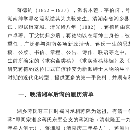
蒋德钧（1852～1937），派名本鬯，字伯卣
沙
湖南绅学界名流私谥其为贞毅先生。清湖南省湘乡县人
试，即居留京城。清光绪八年（1882），蒋德钧由
声卓著。丁父忧归乡后，蒋德钧以在籍绅士身份，
重任，广泛参与湖南各项新政活动。蒋氏一生的思
稿、公牍、书信、章程、公告、诗作、联语等之中
生前所编定的《求实斋类稿》《求实斋稿续编》及
研究蒋德钧这位旧式官僚转变为新派绅士人物的生
文
时期的近代化转型，提供更多的第一手资料，并期有
一
、晚清湘军后裔的履历清单
湘乡蒋氏尊三国时蜀国丞相蒋琬为远祖。有清一
蒋”即同宗湘乡蒋氏东墅公支的蒋湘培（清乾隆五十
年举人解元）、蒋湘城（清嘉庆三年举人）、蒋湘
库