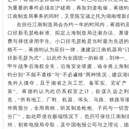
为重要的事件必须在沪磋商，再加刘道电催，蒋德
江南制造局事务的同时，又受陈宝箴之托为湖南维新
在担任江南制造局会办约一年的时间内，蒋德钧
口径新毛瑟枪标准、拟定上海制造局迁湘办法、禀
费与择优录用学生。小口径毛瑟枪是当时最为先进
格不一，蒋德钧认为应归一律，遂建议江南机器局“
径新毛瑟为式”，以此作为全国统一的标准，刘坤一
甲午战争后海权全失，沿海安全堪虞，谕令将上海
钧分别“不能不遵移”与“不必遽移”两种情况，建议
免外人攘夺，且于湘省之兴工艺、备军实、宏矿产
策”。蒋德钧认为此仍系权宜之计，欲谋久远之
造，“所有地工、厂料、机器、埠头、马路、铁路等
华商股分，全用商例，听其制造枪炮、子药与一切
分厂”，如此即使在极端情况下，也仍可保住江南制
州，初将电报局夺取，及中国电报公司与之理论，