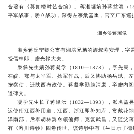
合著有《莫如楼时艺合编》。蒋湘墉嫡孙蒋益澧（183
平军战事，屡立战功，深得左宗棠器重，官至广东巡
湘乡侯蒋琬像
湘乡蒋氏宁卿公支有湘培兄弟的族叔蒋安理，字
|
授儒林郎，赠光禄大夫。
秉彝先生嫡孙蒋凝学（1810—1878），字先
在皖、鄂与太平军、捻军作战，后又协助杨岳斌、
按察使，迁陕西布政使。蒋凝学勤勉清廉，卒赠内
道碑文。
凝学先生长子蒋泽沄（1832—1893），派名
运使衔江西补用道，江西、浙江即补知府，赏戴花
长
泽南部，后奉胡林翼命领偏师，克复武昌，又随父
有《溶川诗钞》四卷传世。该诗钞中有《生日示子德