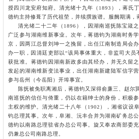
授四川龙安府知府。
清光绪十九年（1893），蒋氏
德钧主持修葺了历代祖茔，并续撰族谱。
服阙期满，
清光绪二十二年（1896），因湖南巡抚陈宝箴
史
广泛参与湖南维新事业。次年，蒋德钧为湖南时务
京，因两江总督刘坤一之挽留，出任江南制造局会
办一职，因
清廷吏部以
“该局事体重大，非监司大员
获批准。
蒋德钧因湖南新政多由其经办，并无久留
发起的湖南维新变法事业，出任湖南新建陆军信字
参与岳州（今岳阳）开埠事宜。
陈抚被免职离湘后，蒋德钧又深得俞廉三、赵尔
网
南巡抚的信任与倚重，仍以在籍绅士的身份，积极
主权的维护。清光绪二十八年（1902），湘省议设
钧总理其事。次年，阜湘、沅丰合并为湖南矿务总
德钧以南路总理驻省办总公司事。旋又奉农商部委
仍兼总公司南路总理。