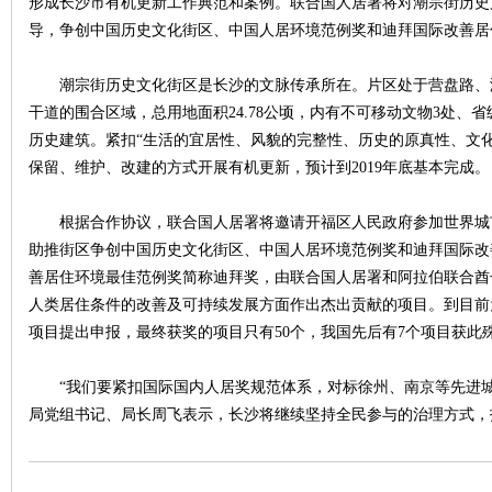
形成长沙市有机更新工作典范和案例。联合国人居署将对潮宗街历史
导，争创中国历史文化街区、中国人居环境范例奖和迪拜国际改善居
潮宗街历史文化街区是长沙的文脉传承所在。片区处于营盘路、
干道的围合区域，总用地面积24.78公顷，内有不可移动文物3处、省
历史建筑。紧扣“生活的宜居性、风貌的完整性、历史的原真性、文
保留、维护、改建的方式开展有机更新，预计到2019年底基本完成。
|
根据合作协议，联合国人居署将邀请开福区人民政府参加世界城
助推街区争创中国历史文化街区、中国人居环境范例奖和迪拜国际改
善居住环境最佳范例奖简称迪拜奖，由联合国人居署和阿拉伯联合酋长
人类居住条件的改善及可持续发展方面作出杰出贡献的项目。到目前为止
项目提出申报，最终获奖的项目只有50个，我国先后有7个项目获此
“我们要紧扣国际国内人居奖规范体系，对标徐州、南京等先进城
局党组书记、局长周飞表示，长沙将继续坚持全民参与的治理方式，
长