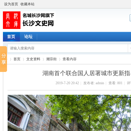
设为首页
收藏本站
首页
论坛
首页
文史资料
潮宗街
查看内容
湖南首个联合国人居署城市更新指
2019-7-20 20:42
|
发布者:
admin
|
查看:
801
|
评论
长
›
›
›
›