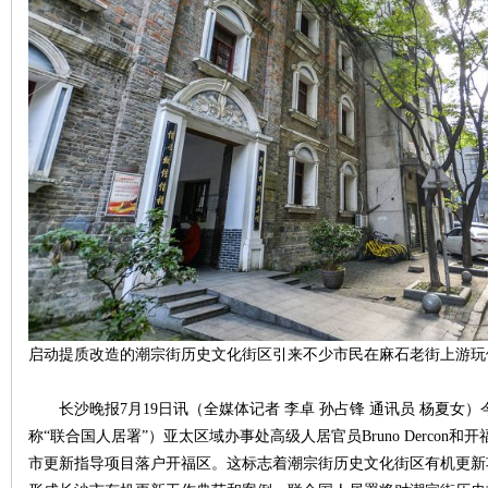
沙
文
启动提质改造的潮宗街历史文化街区引来不少市民在麻石老街上游玩体
长沙晚报7月19日讯（全媒体记者 李卓 孙占锋 通讯员 杨夏女
称“联合国人居署”）亚太区域办事处高级人居官员Bruno Derco
市更新指导项目落户开福区。这标志着潮宗街历史文化街区有机更新
库