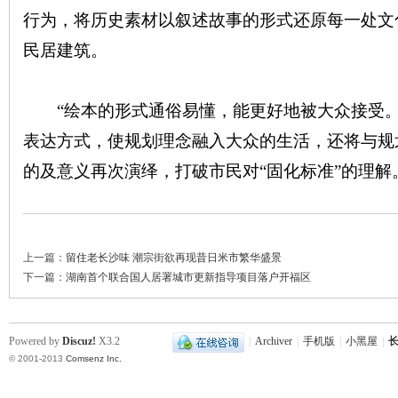
行为，将历史素材以叙述故事的形式还原每一处文
民居建筑。
“绘本的形式通俗易懂，能更好地被大众接受。
表达方式，使规划理念融入大众的生活，还将与规
的及意义再次演绎，打破市民对“固化标准”的理解
|
上一篇：
留住老长沙味 潮宗街欲再现昔日米市繁华盛景
下一篇：
湖南首个联合国人居署城市更新指导项目落户开福区
Powered by
Discuz!
X3.2
|
Archiver
|
手机版
|
小黑屋
|
长
长
© 2001-2013
Comsenz Inc.