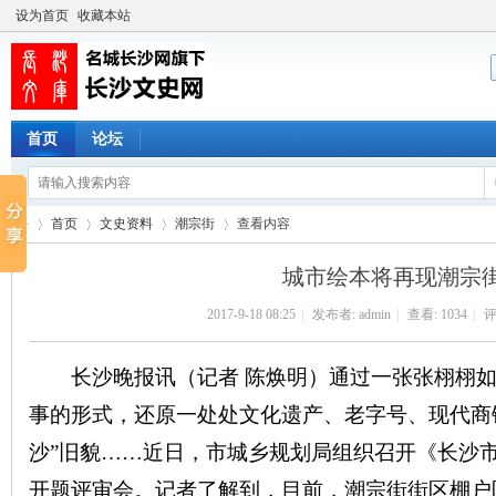
设为首页
收藏本站
首页
论坛
首页
文史资料
潮宗街
查看内容
城市绘本将再现潮宗
2017-9-18 08:25
|
发布者:
admin
|
查看:
1034
|
评
长
›
›
›
›
长沙晚报讯（记者 陈焕明）通过一张张栩栩如
事的形式，还原一处处文化遗产、老字号、现代商
沙”旧貌……近日，市城乡规划局组织召开《长沙
开题评审会。记者了解到，目前，潮宗街街区棚户