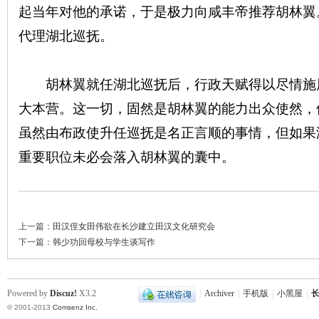
起当年对他的承诺，于是极力向咸丰帝推荐胡林翼
代理湖北巡抚。
胡林翼就任湖北巡抚后，行政天赋得以尽情施
沙
大本营。这一切，固然是胡林翼的能力出众使然，
虽然由布政使升任巡抚是名正言顺的事情，但如果
重要职位未必会落入胡林翼的囊中。
上一篇：
田汉侄女田伟欲在长沙建立田汉文化研究会
下一篇：
韩少功回母校与学生谈写作
文
Powered by
Discuz!
X3.2
|
Archiver
|
手机版
|
小黑屋
|
长
© 2001-2013
Comsenz Inc.