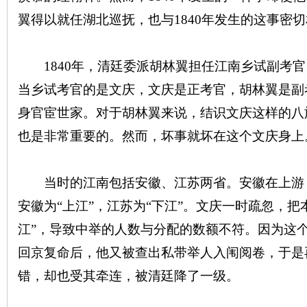
翼得以就任湖北巡抚，也与1840年发生的这事密
沙
1840年，清廷委派胡林翼担任江南乡试副考官
当乡试考官的是文庆，文庆是正考官，胡林翼是副
身官宦世家。对于胡林翼来说，结识文庆这样的八
也是非常重要的。然而，坏事就坏在这个文庆身上
文
当时的江南包括安徽、江苏两省。安徽在上游
安徽为“上江”，江苏为“下江”。文庆一时疏忽，把
江”，导致中举的人数与分配的数额不符。因为这
回京复命后，他又被查出私带举人入闱阅卷，于是
错，却也受其牵连，被清廷降了一级。
库