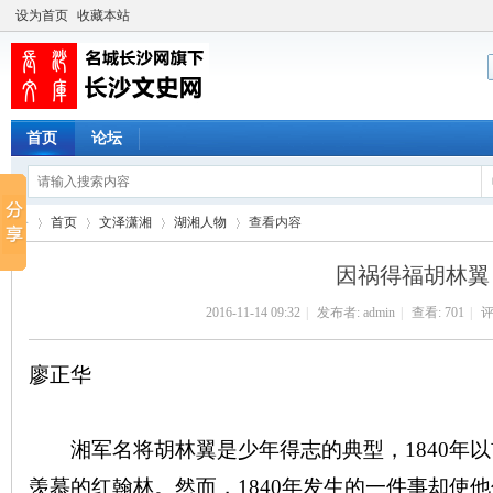
设为首页
收藏本站
首页
论坛
首页
文泽潇湘
湖湘人物
查看内容
因祸得福胡林翼
2016-11-14 09:32
|
发布者:
admin
|
查看:
701
|
评
长
›
›
›
›
廖正华
湘军名将胡林翼是少年得志的典型，1840年以
羡慕的红翰林。然而，1840年发生的一件事却使