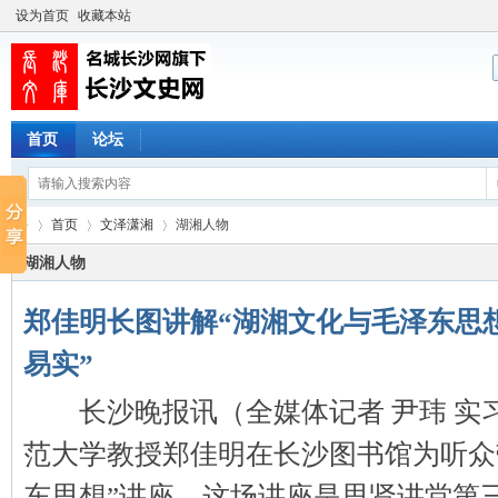
设为首页
收藏本站
首页
论坛
首页
文泽潇湘
湖湘人物
湖湘人物
郑佳明长图讲解“湖湘文化与毛泽东思想
长
›
›
›
易实”
长沙晚报讯（全媒体记者 尹玮 实习
范大学教授郑佳明在长沙图书馆为听众
东思想”讲座。这场讲座是思贤讲堂第