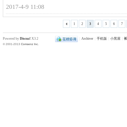
2017-4-9 11:08
站
1
2
3
4
5
6
7
Powered by
Discuz!
X3.2
|
Archiver
|
手机版
|
小黑屋
|
长
© 2001-2013
Comsenz Inc.