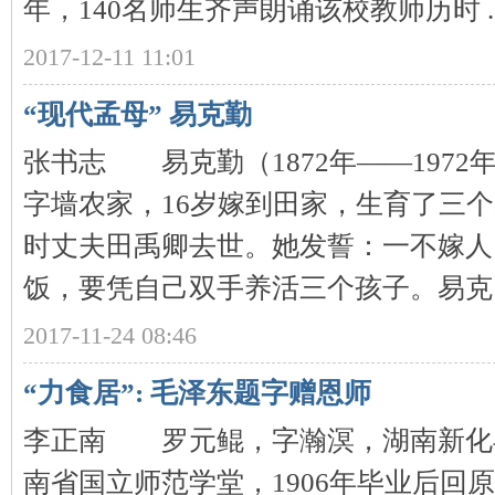
年，140名师生齐声朗诵该校教师历时 ..
2017-12-11 11:01
~
“现代孟母” 易克勤
张书志 易克勤（1872年——197
字墙农家，16岁嫁到田家，生育了三个
时丈夫田禹卿去世。她发誓：一不嫁人
名
饭，要凭自己双手养活三个孩子。易克 .
2017-11-24 08:46
“力食居”: 毛泽东题字赠恩师
李正南 罗元鲲，字瀚溟，湖南新化
南省国立师范学堂，1906年毕业后回