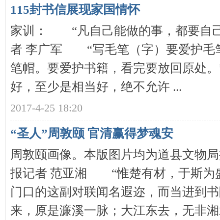
115封书信展现家国情怀
家训： “凡自己能做的事，都要自
者 李广军 “写毛笔（字）要爱护毛
下
笔帽。要爱护书籍，看完要放回原处。
好，至少是相当好，绝不允许 ...
2017-4-25 18:20
“圣人”周敦颐 官清赢得梦魂安
分
周敦颐画像。本版图片均为道县文物
报记者 范亚湘 “惟楚有材，于斯为
门口的这副对联闻名遐迩，而当进到书
来，原是濂溪一脉；大江东去，无非湘水余