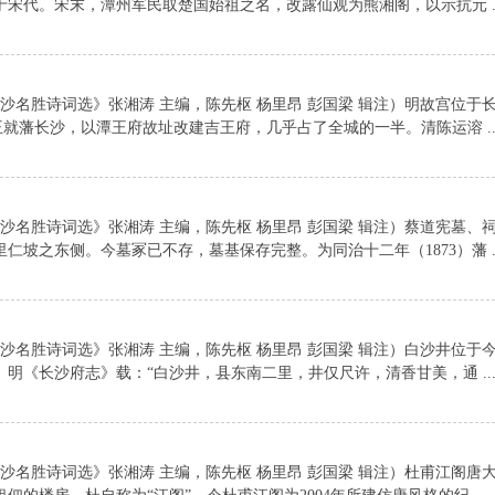
宋代。宋末，潭州军民取楚国始祖之名，改露仙观为熊湘阁，以示抗元 ..
长沙名胜诗词选》张湘涛 主编，陈先枢 杨里昂 彭国梁 辑注）明故宫位于
吉王就藩长沙，以潭王府故址改建吉王府，几乎占了全城的一半。清陈运溶 ..
长沙名胜诗词选》张湘涛 主编，陈先枢 杨里昂 彭国梁 辑注）蔡道宪墓、
坡之东侧。今墓冢已不存，墓基保存完整。为同治十二年（1873）藩 ..
长沙名胜诗词选》张湘涛 主编，陈先枢 杨里昂 彭国梁 辑注）白沙井位于
明《长沙府志》载：“白沙井，县东南二里，井仅尺许，清香甘美，通 ..
长沙名胜诗词选》张湘涛 主编，陈先枢 杨里昂 彭国梁 辑注）杜甫江阁唐