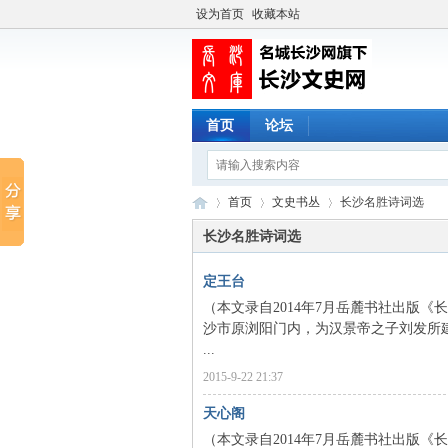
设为首页
收藏本站
首页
论坛
首页
文史书丛
长沙名胜诗词选
长沙名胜诗词选
定王台
长
›
›
›
（本文录自2014年7月岳麓书社出版《
沙市原浏阳门内，为汉景帝之子刘发所建
...
2015-9-22 21:37
天心阁
（本文录自2014年7月岳麓书社出版《