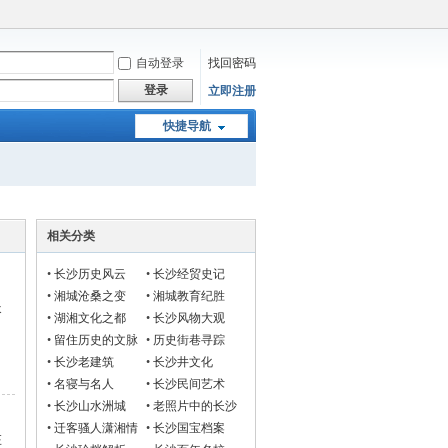
自动登录
找回密码
登录
立即注册
快捷导航
相关分类
•
长沙历史风云
•
长沙经贸史记
•
湘城沧桑之变
•
湘城教育纪胜
长
•
湖湘文化之都
•
长沙风物大观
•
留住历史的文脉
•
历史街巷寻踪
•
长沙老建筑
•
长沙井文化
•
名寝与名人
•
长沙民间艺术
•
长沙山水洲城
•
老照片中的长沙
•
迁客骚人潇湘情
•
长沙国宝档案
在