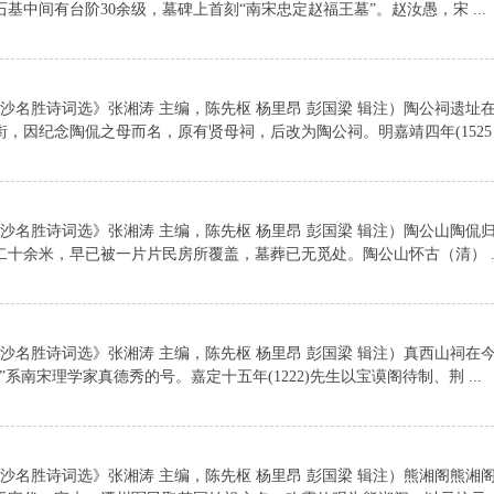
中间有台阶30余级，墓碑上首刻“南宋忠定赵福王墓”。赵汝愚，宋 ...
长沙名胜诗词选》张湘涛 主编，陈先枢 杨里昂 彭国梁 辑注）陶公祠遗址
因纪念陶侃之母而名，原有贤母祠，后改为陶公祠。明嘉靖四年(1525 .
长沙名胜诗词选》张湘涛 主编，陈先枢 杨里昂 彭国梁 辑注）陶公山陶侃
十余米，早已被一片片民房所覆盖，墓葬已无觅处。陶公山怀古（清） ..
长沙名胜诗词选》张湘涛 主编，陈先枢 杨里昂 彭国梁 辑注）真西山祠在
南宋理学家真德秀的号。嘉定十五年(1222)先生以宝谟阁待制、荆 ...
长沙名胜诗词选》张湘涛 主编，陈先枢 杨里昂 彭国梁 辑注）熊湘阁熊湘