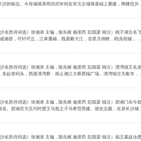
沙的标志。今存城墙系明洪武年间在宋元古城墙基础上重建，阁楼也兴 ..
长沙名胜诗词选》张湘涛 主编，陈先枢 杨里昂 彭国梁 辑注）桃子湖古名
成湘碧，可钓可泛，江皋重岫，既遮断大江，尝星月倒映，鸥凫宿烟， ..
长沙名胜诗词选》张湘涛 主编，陈先枢 杨里昂 彭国梁 辑注）溁湾镇又名
东起老码头，西接溁湾桥，南止湘江大桥西端广场。溁湾镇古为集市， ..
长沙名胜诗词选》张湘涛 主编，陈先枢 杨里昂 彭国梁 辑注）碧湘门在今
名。碧湘宫为五代时楚王马殷之子马希范营建。据史志载，在原长沙城 ..
长沙名胜诗词选》张湘涛 主编，陈先枢 杨里昂 彭国梁 辑注）福王墓赵汝