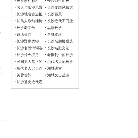
•
长沙珍档解析
•
长沙百年名校
.
•
名人与长沙风景
•
长沙传统风俗大
观
•
长沙地名古迹揽
•
长沙百景
胜
•
长岛人歌动地诗
•
长沙近代工商业
•
长沙老字号
•
品读长沙
飞
•
诗话长沙
•
星城览珍
.
•
长沙野史类钞
•
长沙名胜楹联选
•
长沙名胜诗词选
•
长沙名胜文选
•
长沙烽火岁月
•
老报刊中的长沙
•
民国文人笔下的
•
历代名人记长沙
龙
长沙
诗词选
•
历代名人记长沙
•
湘城访古
.
文选
•
芙蓉古韵
•
湘城文史丛谈
•
长沙通史近代卷
碧
.
愚