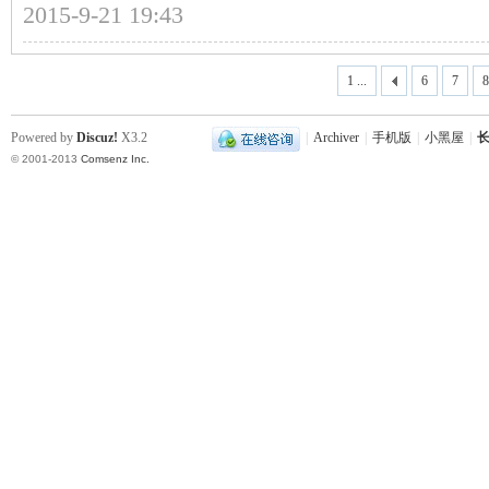
2015-9-21 19:43
~
1 ...
6
7
8
Powered by
Discuz!
X3.2
|
Archiver
|
手机版
|
小黑屋
|
长
© 2001-2013
Comsenz Inc.
名