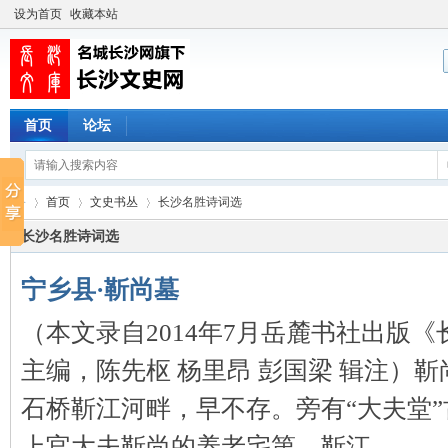
设为首页
收藏本站
首页
论坛
首页
文史书丛
长沙名胜诗词选
长沙名胜诗词选
宁乡县·靳尚墓
长
›
›
›
（本文录自2014年7月岳麓书社出版
主编，陈先枢 杨里昂 彭国梁 辑注）
石桥靳江河畔，早不存。旁有“大夫堂
上官大夫靳尚的养老宅第，靳江 ...