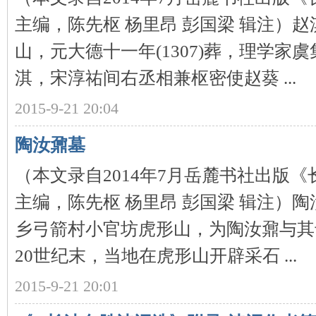
主编，陈先枢 杨里昂 彭国梁 辑注）
山，元大德十一年(1307)葬，理学家
淇，宋淳祐间右丞相兼枢密使赵葵 ...
沙
2015-9-21 20:04
陶汝鼐墓
（本文录自2014年7月岳麓书社出版
主编，陈先枢 杨里昂 彭国梁 辑注）
乡弓箭村小官坊虎形山，为陶汝鼐与其
文
20世纪末，当地在虎形山开辟采石 ...
2015-9-21 20:01