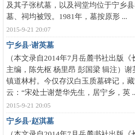
及其子张栻墓，以及祠堂均位于宁乡县巷
墓、祠均被毁。1981年，墓按原形 ...
2015-9-21 20:07
宁乡县·谢英墓
（本文录自2014年7月岳麓书社出版
|
主编，陈先枢 杨里昂 彭国梁 辑注）
镇道林村。今仅存汉白玉质墓碑记，藏
云：“宋处士谢楚华先生，居宁乡，英 ..
2015-9-21 20:05
长
宁乡县·赵淇墓
（本文录自2014年7月岳麓书社出版