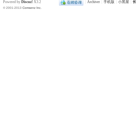
Powered by
Discuz!
X3.2
|
Archiver
|
手机版
|
小黑屋
|
长
© 2001-2013
Comsenz Inc.
|
长