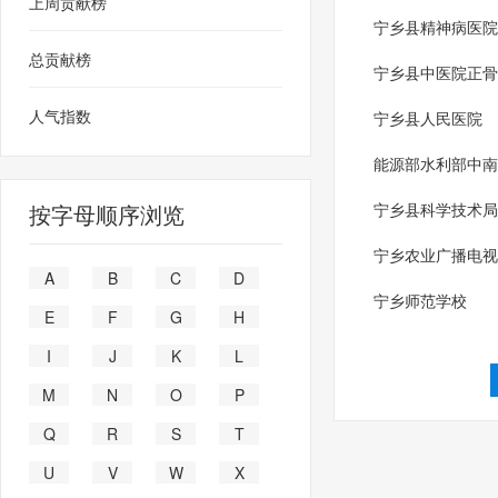
上周贡献榜
宁乡县精神病医院
总贡献榜
宁乡县中医院正骨
人气指数
宁乡县人民医院
能源部水利部中南
按字母顺序浏览
宁乡县科学技术局
宁乡农业广播电视
A
B
C
D
宁乡师范学校
E
F
G
H
I
J
K
L
M
N
O
P
Q
R
S
T
U
V
W
X