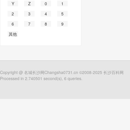
Y
Z
0
1
2
3
4
5
6
7
8
9
其他
Copyright @
名城长沙网Changsha0731.cn
©2008-2025
长沙百科网
Processed in 2.740501 second(s), 6 queries.