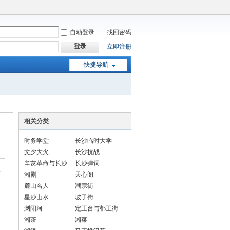
自动登录
找回密码
登录
立即注册
快捷导航
相关分类
时务学堂
长沙临时大学
文夕大火
长沙抗战
辛亥革命与长沙
长沙弹词
笑
湘剧
天心阁
麓山名人
潮宗街
星沙山水
坡子街
浏阳河
定王台与都正街
湘茶
湘菜