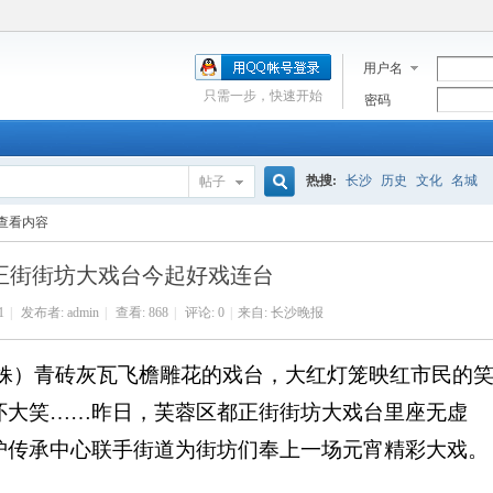
用户名
只需一步，快速开始
密码
热搜:
长沙
历史
文化
名城
帖子
搜
查看内容
正街街坊大戏台今起好戏连台
索
1
|
发布者:
admin
|
查看:
868
|
评论: 0
|
来自: 长沙晚报
）青砖灰瓦飞檐雕花的戏台，大红灯笼映红市民的
怀大笑……昨日，芙蓉区都正街街坊大戏台里座无虚
护传承中心联手街道为街坊们奉上一场元宵精彩大戏。