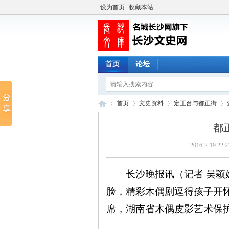
设为首页
收藏本站
首页
论坛
首页
文史资料
定王台与都正街
都
2016-2-19 22:2
长
›
›
›
›
长沙晚报讯（记者 吴颖姝
脸，精彩木偶剧逗得孩子开
席，湖南省木偶皮影艺术保