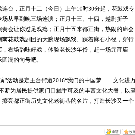
台，正月十二（今日）上午10时30分起，花鼓戏专
专场从早到晚三场连演；正月十三、十四，越剧折子
演奏会让你过足戏瘾；正月十五来都正街，热闹的庙会
湖南花鼓戏剧团的大腕现场飙戏。踩着麻石小径，穿行
店，看场韵味好戏，体验老长沙年俗，赶一场元宵庙
乐圆满的句号吧。
活动是定王台街道2016“我们的中国梦——文化进
将不断为居民提供家门口触手可及的丰富文化大餐，以
，擦亮都正街历史文化老街巷的名片，打造长沙又一个
邀请
收