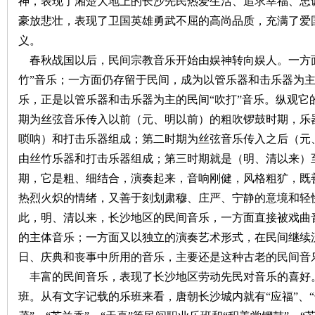
神，表现了湘楚大地上的长沙先民热爱生活、追求幸福、忠
豪放悲壮，表现了卫国英雄勇武不屈的高尚品质，充满了爱
义。
春秋战国以后，民间宗教音乐开始由娱神转向娱人。一方
竹”音乐；一方面仍存留于民间，成为以管乐器和击乐器为主
乐，正是以管乐器和击乐器为主的民间“吹打”音乐。纵观它
期为丝弦音乐传入以前（元、明以前）的粗吹锣鼓时期，乐
|
唢呐）和打击乐器组成；第二时期为丝弦音乐传入之后（元
由丝竹乐器和打击乐器组成；第三时期就是（明、清以来）
期，它是粗、细结合，演奏起来，音响刚健，风格粗犷，既
热烈火炽的情绪，又善于刻划肃穆、庄严、宁静的意境和轻
此，明、清以来，长沙地区的民间音乐，一方面直接被戏曲
的主体音乐；一方面又以独立的演奏艺术形式，在民间继续
日、庆典和丧事中所用的音乐，主要还是这种古老的民间音
长
丰富的民间音乐，表现了长沙地区劳动先民对音乐的喜好
班。从有文字记载的乐班来看，唐朝长沙城内就有“应福”、“