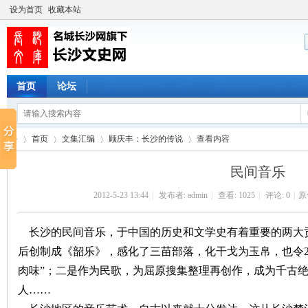
设为首页
收藏本站
首页
论坛
首页
文集汇编
顾庆丰：长沙的传说
查看内容
民间音乐
2012-5-23 13:44
|
发布者:
admin
|
查看:
1025
|
评论: 0
|
原
长
›
›
›
›
长沙的民间音乐，于中国的历史和文学史有着重要的两大
后创制成《韶乐》，感化了三苗部落，化干戈为玉帛，也令
肉味”；二是作为民歌，为屈原搜集整理再创作，成为千古
人……