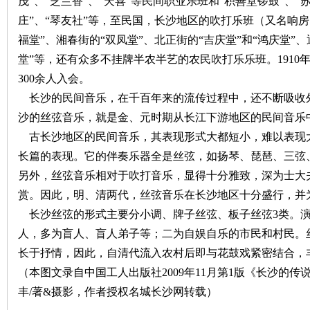
茂”、“芝兰香”、“天喜”等民间职业乐班和“积善堂锣鼓”、
庄”、“琴友社”等，至民国，长沙地区的吹打乐班（又名响
福堂”、湘春街的“双凤堂”、北正街的“吉庆堂”和“鸿庆堂”
堂”等，还有众多不挂牌半农半艺的农民吹打乐乐班。
1910
300
余人入会。
长沙的民间音乐，在千百年来的流传过程中，还不断吸收
沙
沙的丝弦音乐，就是金、元时期从长江下游地区的民间音乐
古长沙地区的民间音乐，其表现形式大都短小，难以表现
长篇的表现。它的伴奏乐器全是丝弦，如扬琴、琵琶、三弦
另外，丝弦音乐相对于吹打音乐，显得十分雅致，深为士大
赏。因此，明、清两代，丝弦音乐在长沙地区十分盛行，并
长沙丝弦的形式主要分小调、牌子丝弦、板子丝弦
3
类。
人，多为盲人、盲人弟子等；二为自娱自乐的市民和村民。
文
长于抒情，因此，自清代流入农村后即与花鼓戏紧密结合，
（本图文录自中国工人出版社2009年11月第1版《长沙的
丰/著&摄影，作者授权名城长沙网转载）