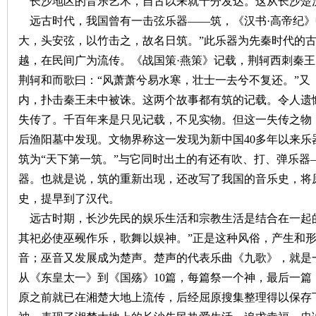
长沙地区的音乐艺术，自古以来就十分发达。这从长沙楚
远古时代，我国曾有一击弦乐器——筑，《汉书·高帝纪》
沙
大，头安弦，以竹击之，故名日筑。”此乐器为先秦时代的
越，在民间广为流传。《战国策·燕策》记载，荆轲西刺秦
荆轲和而歌曰：“风萧萧兮易水寒，壮士一去兮不复还。”又
内，扑击秦王未中被诛。这两个故事都有筑的记载。令人遗
失传了。千百年来是只见记载，不见实物。但这一失传之物
后渔阳墓中发现。文物界称这一发现为新中国
40
多年以来乐
筑为“天下第一筑。”与它同时出土的有还有吹、打、弹乐器
文
器。也就是说，筑的重新出现，还改写了我国的音乐史，将
史，提早到了汉代。
远古时期，长沙先民的娱乐生活和宗教生活是结合在一起
其祀必使巫觋作乐，歌舞以娱神。”正是这种风俗，产生和
音；巫音又发展成为楚声。楚声的代表乐曲《九歌》，就是
从《东皇太一》到《国殇》
10
篇，每篇祭一个神，最后一篇
原之前就已在湘楚大地上流传，后经屈原搜集整理得以保存
库