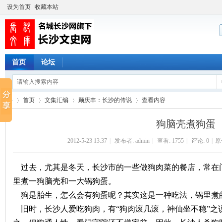
设为首页
收藏本站
首页
论坛
首页
文集汇编
顾庆丰：长沙的传说
查看内容
狗脑壳煮狗蛋
2012-5-23 13:37
|
发布者:
admin
|
查看:
1755
|
评论: 0
|
原
长
›
›
›
›
过去，尤其是冬天，长沙市的一些做狗肉菜的餐店，常在
里煮一狗脑壳和一大锅狗蛋。
狗是胎生，怎么会有狗蛋呢？其实这是一种吃法，锅里煮
旧时，长沙人爱吃狗肉，有“狗肉滚几滚，神仙坐不稳”之