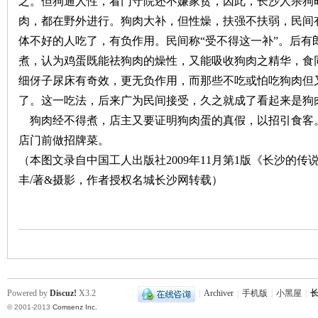
之。但狗通人性，看门守院还不嫌家贫，因此，长沙人杀狗
肉，都在野外进行。狗肉大补，但性燥，扶强不扶弱，民间有
沙
体不好的人吃了，有负作用。民间称“受不得这一补”。后有
煮，认为鸡蛋既能祛狗肉的燥性，又能吸收狗肉之精华，食
细伢子尿床有奇效，更无负作用，而那些不吃或怕吃狗肉但
了。这一吃法，后来广为民间接受，久之就成了看起来是狗
狗肉经不得煮，店主又要证明狗肉蛋的真假，以招引食客
店门前做招牌菜。
（本图文录自中国工人出版社2009年11月第1版《长沙的
文
丰/著&摄影，作者授权名城长沙网转载）
Powered by
Discuz!
X3.2
|
Archiver
|
手机版
|
小黑屋
|
长
© 2001-2013
Comsenz Inc.
库