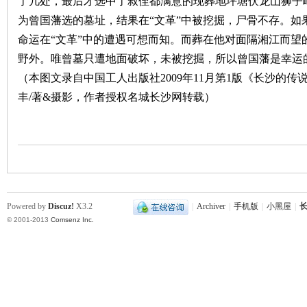
了几处，最后才选中了叔侄都满意的现葬地坪塘伏龙山狮子
为曾国藩选的墓址，结果在“文革”中被挖掘，尸骨不存。如
命运在“文革”中的遭遇可想而知。而葬在他对面隔湘江而望
野外。唯曾墓只遭地面破坏，未被挖掘，所以曾国藩是幸运
（本图文录自中国工人出版社2009年11月第1版《长沙的
丰/著&摄影，作者授权名城长沙网转载）
|
Powered by
Discuz!
X3.2
|
Archiver
|
手机版
|
小黑屋
|
长
© 2001-2013
Comsenz Inc.
长