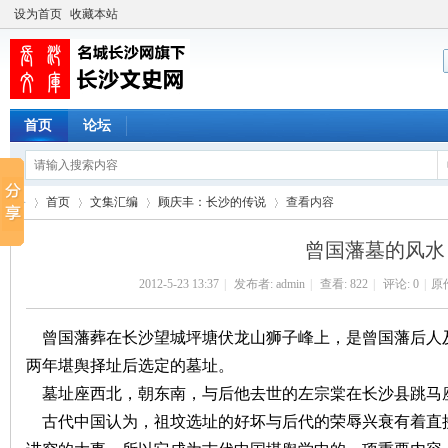
设为首页
收藏本站
首页
论坛
首页
文集汇编
顾庆丰：长沙的传说
查看内容
曾国藩墓的风水
2012-5-23 13:37
|
发布者:
admin
|
查看:
822
|
评论: 0
|
原
长
›
›
›
›
曾国藩葬在长沙望城坪塘伏龙山狮子峰上，是曾国藩后人
两年堪舆择址后选定的墓址。
墓址座西北，朝东南，与后他去世的左宗棠在长沙县跳马
古代中国认为，祖坟选址的好坏与后代的荣辱兴衰有着直