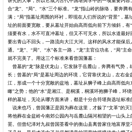
讲究的大事，所以它成为古代中国堪舆学中的一项重要内容
合“龙”、“局”、“水”三个标准。“龙”指山岭的脉络，要奔
沙
满；“局”指墓址周围的环衬，即现在人们所说的“背景”，
址的前面要宽敞，要从墓址开始由高而低向前下方倾斜，有“
须要有水，水不可直冲墓址，但又不可无水，所以水道最好
要出青山不回头，一路流向大江大河。这样的风水才能保后
通。“龙”、“局”、“水”各主一路，“龙”主官位功名，“局”
就不完美了。用这三个标准来看曾国藩墓：
曾墓的“龙”脉是伏龙山，它发脉于岳麓山，奔腾有气势，
文
长；曾墓的“局”是墓址周边的环境，它背靠伏龙山，左右金
江，形成一个十分宽敞的盆地，墓址从狮子峰上由高而低向
瞰”之势；他的“水”是湘江、是桐溪，桐溪环抱狮子峰，环
样的墓址，无论从哪方面来讲，都是十分合符堪舆选址标准
说来也巧，曾国藩正是因为葬在这里，才躲了“文革”的灭
将他葬在金盆岭今南郊公园内与岳麓山隔河相望的一山头上
罢。但曾纪泽对九叔曾国荃看中的衡山县离曾家住地富厚堂
库