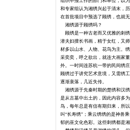
组织申报工作的部门和单位，以为
和专家组认为湘绣兴起于清末，历
沙
在首批项目中预选了顾绣，也就无
湘绣源于顾绣吗？
顾绣是一种古老而又优雅的刺绣
潜夫妇擅长书画，精于女红，又师
材多以山水、人物、花鸟为主。绣
采奕奕，呼之欲出，就连大画家董
外。一时间连苏杭一带的民间绣庄
文
顾绣过于讲究艺术意境，又需绣工
逐渐衰落，几近失传。
湘绣源于先秦时期的楚绣和汉绣
是从古墓中出土的，因此内容多为“
鸟，每年总是有信有期归来，所以
叫“长寿绣”；乘云绣绣的是神兽
郁的巫文化色彩。这些刺绣都是湘
库