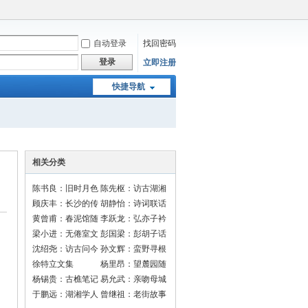
自动登录
找回密码
登录
立即注册
快捷导航
相关分类
陈书良：旧时月色
陈先枢：访古湖湘
顾庆丰：长沙的传
胡静怡：诗词联话
说
黄曾甫：春泥馆随
李跃龙：弘亦子衿
笔
梁小进：无倦室文
彭国梁：彭胡子话
选
长沙
沈绍尧：访古问今
孙文辉：蛮野寻根
走长沙
徐特立文集
杨里昂：望麓园随
笔
杨锡贵：古樵笔记
易允武：亲吻母城
于鹏远：湖湘学人
曾继祖：老街故事
录