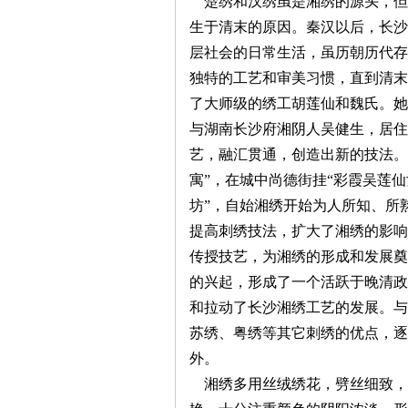
楚绣和汉绣虽是湘绣的源头，但
生于清末的原因。秦汉以后，长沙
层社会的日常生活，虽历朝历代存
独特的工艺和审美习惯，直到清末
了大师级的绣工胡莲仙和魏氏。她
与湖南长沙府湘阴人吴健生，居住
艺，融汇贯通，创造出新的技法。
|
寓”，在城中尚德街挂“彩霞吴莲
坊”，自始湘绣开始为人所知、所
提高刺绣技法，扩大了湘绣的影响
传授技艺，为湘绣的形成和发展奠
的兴起，形成了一个活跃于晚清政
和拉动了长沙湘绣工艺的发展。与
苏绣、粤绣等其它刺绣的优点，逐
长
外。
湘绣多用丝绒绣花，劈丝细致，