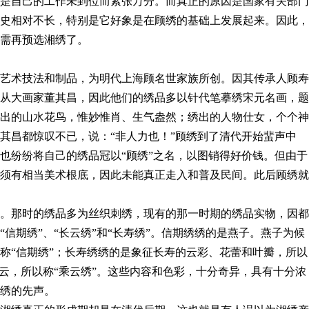
是自己的工作未到位而紧张万分。而真正的原因是国家有关部门
史相对不长，特别是它好象是在顾绣的基础上发展起来。因此，
需再预选湘绣了。
艺术技法和制品，为明代上海顾名世家族所创。因其传承人顾寿
从大画家董其昌，因此他们的绣品多以针代笔摹绣宋元名画，题
出的山水花鸟，惟妙惟肖、生气盎然；绣出的人物仕女，个个神
其昌都惊叹不已，说：“非人力也！”顾绣到了清代开始蜚声中
也纷纷将自己的绣品冠以“顾绣”之名，以图销得好价钱。但由于
须有相当美术根底，因此未能真正走入和普及民间。此后顾绣就
。那时的绣品多为丝织刺绣，现有的那一时期的绣品实物，因都
信期绣”、“长云绣”和“长寿绣”。信期绣绣的是燕子。燕子为候
称“信期绣”；长寿绣绣的是象征长寿的云彩、花蕾和叶瓣，所以
乘云，所以称“乘云绣”。这些内容和色彩，十分奇异，具有十分浓
绣的先声。