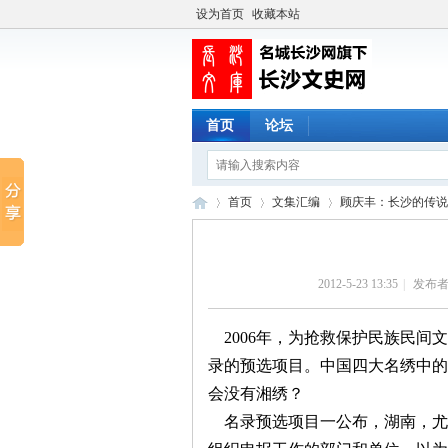
设为首页
收藏本站
首页
论坛
首页
文集汇编
顾庆丰：长沙的传说
2012-5-23 13:35
|
发布者
长
›
›
›
2006
年，为抢救保护民族民间文
录的预选项目。中国四大名绣中的
会没有湘绣？
名录预选项目一公布，湖南，尤