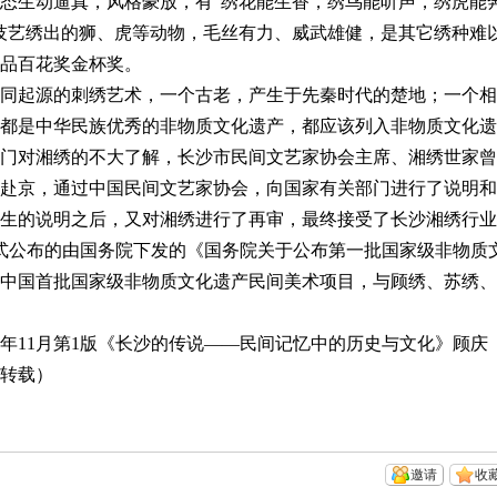
态生动逼真，风格豪放，有“绣花能生香，绣鸟能听声，绣虎能
技艺绣出的狮、虎等动物，毛丝有力、威武雄健，是其它绣种难
品百花奖金杯奖。
同起源的刺绣艺术，一个古老，产生于先秦时代的楚地；一个相
都是中华民族优秀的非物质文化遗产，都应该列入非物质文化遗
门对湘绣的不大了解，长沙市民间文艺家协会主席、湘绣世家曾
赴京，通过中国民间文艺家协会，向国家有关部门进行了说明和
生的说明之后，又对湘绣进行了再审，最终接受了长沙湘绣行业
式公布的由国务院下发的《国务院关于公布第一批国家级非物质
中国首批国家级非物质文化遗产民间美术项目，与顾绣、苏绣、
9年11月第1版《长沙的传说——民间记忆中的历史与文化》顾庆
网转载）
邀请
收