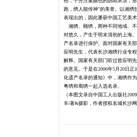
艳，十分注重颜色的阴阳浓淡，形
跑，绣人能传神”的美誉。以湘绣
表现出的，因此屡获中国工艺美术
湘绣、顾绣，两种不同地域、不
对悠久，产生于明末清初的上海。
产名录进行保护。面对国家有关部
沙
应明先生，代表长沙湘绣行业专程
解释。国家有关部门听过曾应明先
的意见。于是在
2006
年
5
月
20
日正
化遗产名录的通知》中，湘绣作为
粤绣和蜀绣一起入选名录。
（本图文录自中国工人出版社200
丰/著&摄影，作者授权名城长沙
文