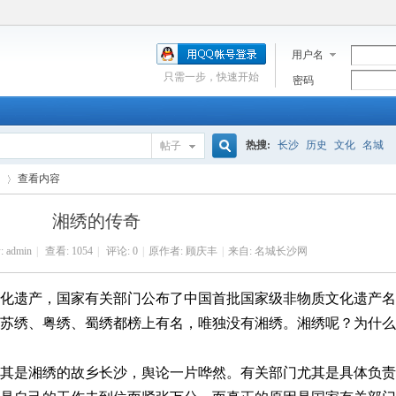
用户名
只需一步，快速开始
密码
热搜:
长沙
历史
文化
名城
帖子
搜
查看内容
湘绣的传奇
索
:
admin
|
查看:
1054
|
评论: 0
|
原作者: 顾庆丰
|
来自: 名城长沙网
›
化遗产，国家有关部门公布了中国首批国家级非物质文化遗产名
苏绣、粤绣、蜀绣都榜上有名，唯独没有湘绣。湘绣呢？为什么
其是湘绣的故乡长沙，舆论一片哗然。有关部门尤其是具体负责