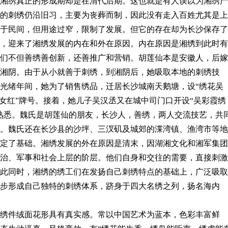
湘绣真正的形成期却是在清代后期。这也就是有人误以为湘绣产
的刺绣仍沿旧习，主要为丧葬而制，因此没有走入百姓尤其是上
于民间，但用途过窄，限制了发展。但它的存在却为长沙保存了
，迎来了湘绣发展的内在和外在原因。内在原因是湘绣到此时有
们不但善绣善创新，还善推广和营销。胡莲仙本是安徽人，后嫁
湘阴。由于从小就善于刺绣，到湘阴后，她吸取本地的刺绣技
光绪年间，她为了销售绣品，迁居长沙城南天鹅塘，设“绣花吴
仙女红”牌号。接着，她儿子吴汉丞又在城中司门口开设“吴彩霞绣
熟悉。魏氏是胡莲仙的朋友，长沙人，善绣，两人交流技艺，共
。魏氏还在长沙县的沙坪、三汊矶及城郊的渫湾镇、渔湾市等地
定了基础。湘绣发展的外在原因是清末，因湖湘文化和湘军集团
治、军事和社会上层的阶层。他们自身和交往的需要，直接刺激
此同时，湘绣的绣工们在发扬自己刺绣特点的基础上，广泛吸取
步形成自己独特的刺绣体系，跻身于四大名绣之列，扬名海内
绣件绒面花形具有真实感。常以中国艺术为蓝本，色彩丰富鲜