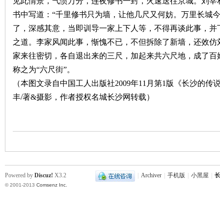
见此情景，气愤万分，连夜修书一封，火速送往京城。刘宰
书中写道：“千里修书只为墙，让他几尺又何妨。万里长城今
沙
了，深感其意，当即训导一家上下人等，不得再谈此事，并
之道。李家风闻此事，惭愧不已，不但拆除了新墙，还效仿
家来往密切，各自退出来的三尺，加起来共六尺地，成了百
称之为“六尺街”。
（本图文录自中国工人出版社2009年11月第1版《长沙的
丰/著&摄影，作者授权名城长沙网转载）
文
Powered by
Discuz!
X3.2
|
Archiver
|
手机版
|
小黑屋
|
长
© 2001-2013
Comsenz Inc.
库