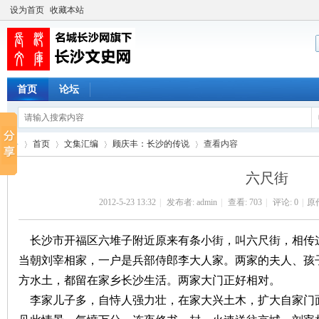
设为首页
收藏本站
首页
论坛
首页
文集汇编
顾庆丰：长沙的传说
查看内容
六尺街
2012-5-23 13:32
|
发布者:
admin
|
查看:
703
|
评论: 0
|
原
长
›
›
›
›
长沙市开福区六堆子附近原来有条小街，叫六尺街，相传
当朝刘宰相家，一户是兵部侍郎李大人家。两家的夫人、孩
方水土，都留在家乡长沙生活。两家大门正好相对。
李家儿子多，自恃人强力壮，在家大兴土木，扩大自家门