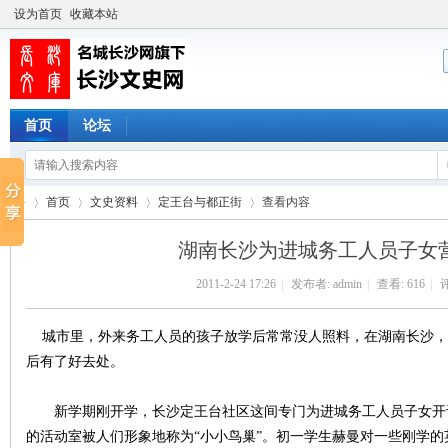
设为首页
收藏本站
首页
论坛
首页
文史资料
定王台与都正街
查看内容
湖南长沙为进城务工人员子女营
2011-2-24 17:26
|
发布者:
admin
|
查看:
616
|
评
长
›
›
›
›
城市里，外来务工人员的孩子放学后常常没人照料，在湖南长沙，社
后有了好去处。
新学期刚开学，长沙定王台社区这间专门为进城务工人员子女开
的活动室被人们形象地称为“小小鸟巢”。初一学生赫曼对一些刚学的