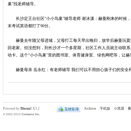
巢”找老师辅导。
沙
长沙定王台社区“小小鸟巢”辅导老师 谢冰潇：赫曼刚来的时候，
末考试英语都打了90分。
赫曼去年随父母进城，父母打工每天早出晚归，放学后赫曼玩耍
回老家。但没想到，到长沙才一个多星期，社区工作人员就主动联系
动卡。这个“小小鸟巢”里的图书室、体育健身室、绿色网吧等，让
赫曼母亲 岳永红：有老师辅导 我们可以不用担心孩子们的安全
文
Powered by
Discuz!
X3.2
|
Archiver
|
手机版
|
小黑屋
|
长
© 2001-2013
Comsenz Inc.
库