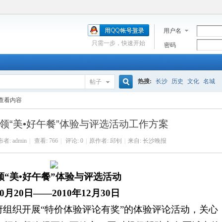
用户名
只需一步，快速开始
密码
热搜:
长沙
历史
文化
名城
帖子
搜
查看内容
白领“美•好午餐”体验与评选活动工作方案
索
布者:
admin
|
查看:
766
|
评论: 0
|
原作者: 邱钊
|
来自: 长沙晚报
领“美
•
好午餐”体验与评选活动
0
月
20
日——
2010
年
12
月
30
日
府组织开展
“
特价体验评论有奖
”
的体验评论活动，关心