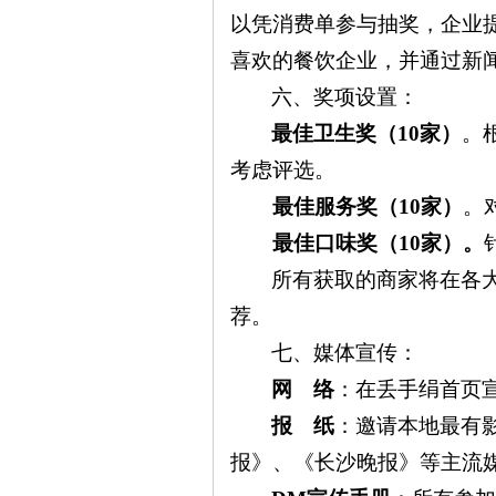
以凭消费单参与抽奖，企业
喜欢的餐饮企业，并通过新
六、奖项设置：
最佳卫生奖（
10
家）
。
考虑评选。
最佳服务奖（
10
家）
。
|
最佳口味奖（
10
家）。
所有获取的商家将在各
荐。
七、媒体宣传：
网 络
：在丢手绢首页
报 纸
：邀请本地最有
长
报》、《长沙晚报》等主流