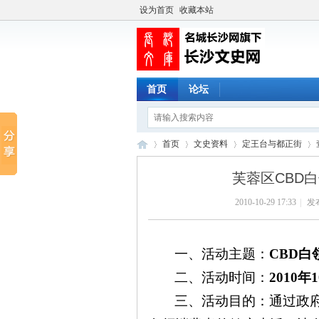
设为首页
收藏本站
首页
论坛
首页
文史资料
定王台与都正街
芙蓉区CBD
2010-10-29 17:33
|
发
长
›
›
›
›
一、活动主题：
CBD
白
二、活动时间：
2010
年
1
三、活动目的：
通过政