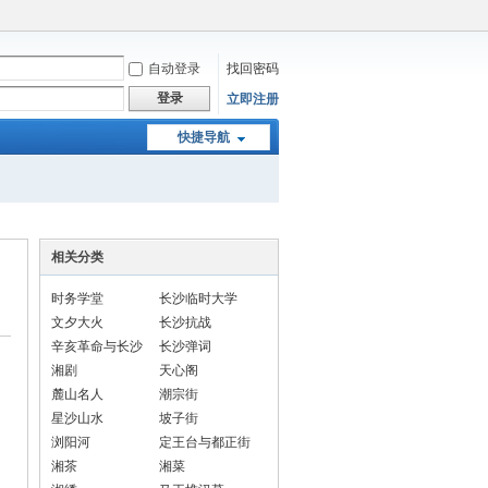
自动登录
找回密码
登录
立即注册
快捷导航
相关分类
时务学堂
长沙临时大学
文夕大火
长沙抗战
辛亥革命与长沙
长沙弹词
湘剧
天心阁
麓山名人
潮宗街
星沙山水
坡子街
浏阳河
定王台与都正街
湘茶
湘菜