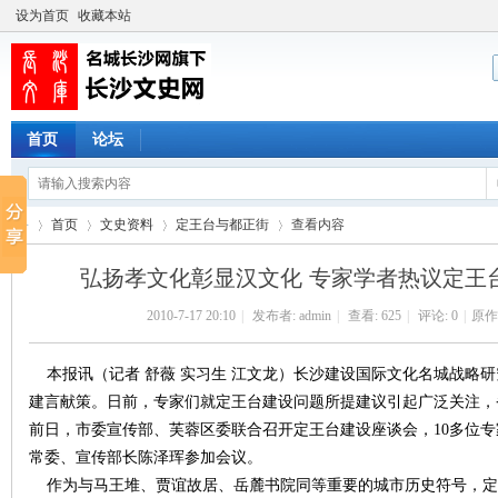
设为首页
收藏本站
首页
论坛
首页
文史资料
定王台与都正街
查看内容
弘扬孝文化彰显汉文化 专家学者热议定王
2010-7-17 20:10
|
发布者:
admin
|
查看:
625
|
评论: 0
|
原作
长
›
›
›
›
本报讯（记者 舒薇 实习生 江文龙）长沙建设国际文化名城战略
建言献策。日前，专家们就定王台建设问题所提建议引起广泛关注，
前日，市委宣传部、芙蓉区委联合召开定王台建设座谈会，10多位
常委、宣传部长陈泽珲参加会议。
作为与马王堆、贾谊故居、岳麓书院同等重要的城市历史符号，定