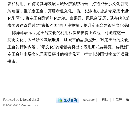
发和利用。如何将其与发展区域经济紧密结合，打造成长沙文化新亮
牌角度，重筑定王台，开辟孝道文化广场。长沙地方史志专家梁小进
沙
化街区”，将定王台附近的化龙池、白果园、凤凰台等历史遗存纳入
表吴涛建议通过对“古长沙国”的历史挖掘，提升定王台建设的文化品
陈泽珲表示，定王台文化的利用和保护要提上议程，可通过这一工
历史文化，为长沙的发展服务，让城市的品质提升。对定王台的文化
王台的精神内涵，“孝文化”的精髓要突出；表现形式要讲究。要做好“修
定王台的主要文化元素贯穿其他相关元素，把古长沙国博物馆等项目
书市。
文
Powered by
Discuz!
X3.2
|
Archiver
|
手机版
|
小黑屋
|
长
© 2001-2013
Comsenz Inc.
库