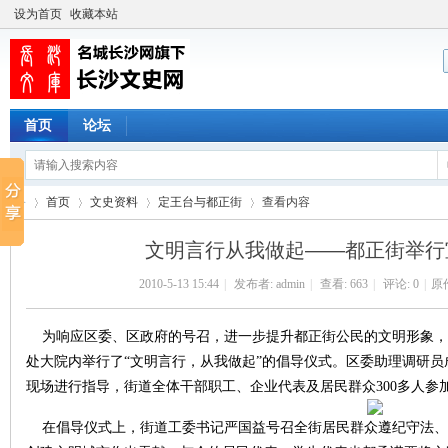
设为首页
收藏本站
首页
论坛
首页
文史资料
定王台与都正街
查看内容
文明言行从我做起——都正街举行
2010-5-13 15:44
|
发布者:
admin
|
查看:
663
|
评论: 0
|
原
长
›
›
›
›
为响应区委、区政府的号召，进一步提升都正街公民的文明形象，6
处大院内举行了“文明言行，从我做起”的倡导仪式。区委助理调研
现场进行指导，街道全体干部职工、企业代表及居民群众300多人参
在倡导仪式上，街道工委书记严国益号召全街居民群众遵纪守法、