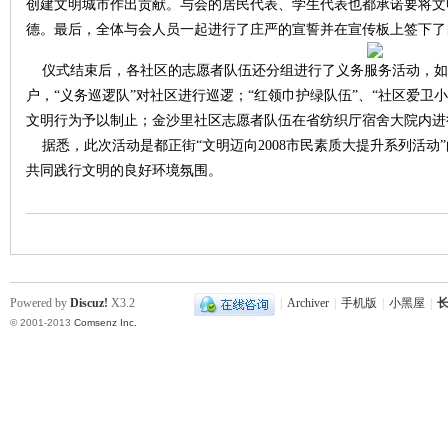
创建文明城市作出贡献。与会的居民代表、学生代表也都承诺要将文
德。最后，全体与会人员一起进行了庄严的宣誓并在宣传板上签下了
沙
仪式结束后，各社区的志愿者队伍还分组进行了义务服务活动，如马
户，“义务巡逻队”对社区进行巡逻；“红领巾护绿队伍”、“社区爱卫
文明行为予以制止；金沙里社区志愿者队伍在省纺织厅宿舍大院内进
据悉，此次活动是都正街“文明迈向2008市民素质大提升系列活动
共同践行文明的良好环境氛围。
文
Powered by
Discuz!
X3.2
|
Archiver
|
手机版
|
小黑屋
|
长
© 2001-2013
Comsenz Inc.
库