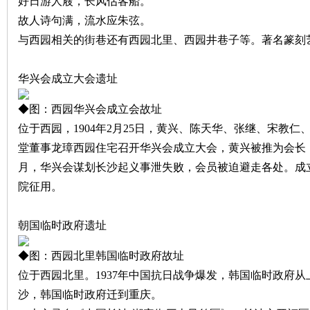
好日游人屐，长风估客船。
故人诗句满，流水应朱弦。
沙
与西园相关的街巷还有西园北里、西园井巷子等。著名篆刻
华兴会成立大会遗址
◆图：西园华兴会成立会故址
位于西园，
1904
年
2
月
25
日
，黄兴、陈天华、张继、宋教仁
堂董事龙璋西园住宅召开华兴会成立大会，黄兴被推为会长
文
月，华兴会谋划长沙起义事泄失败，会员被迫避走各处。成
院征用。
朝国临时政府遗址
◆图：西园北里韩国临时政府故址
位于西园北里。
1937
年中国抗日战争爆发，韩国临时政府从
沙，韩国临时政府迁到重庆。
库