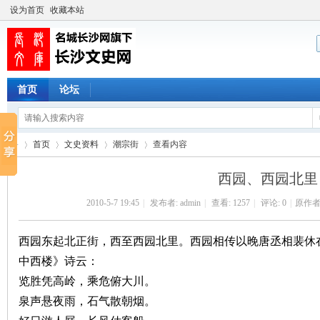
设为首页
收藏本站
首页
论坛
首页
文史资料
潮宗街
查看内容
西园、西园北里
2010-5-7 19:45
|
发布者:
admin
|
查看:
1257
|
评论: 0
|
原作者
长
›
›
›
›
西园东起北正街，西至西园北里。西园相传以晚唐丞相裴休
中西楼》诗云：
览胜凭高岭，乘危俯大川。
泉声悬夜雨，石气散朝烟。