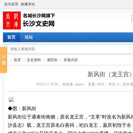
设为首页
收藏本站
首页
论坛
首页
文史资料
潮宗街
查看内容
新风街（龙王宫
2010-5-7 19:39
|
发布者:
admin
|
查看:
1850
|
评论: 0
|
原作者
长
›
›
›
›
◆图：新风街
新风街位于通泰街南侧，原名龙王宫，“文革”时改名为新风
沙县志》载，龙王宫原名白善祠，祀白龙王，嘉庆初毁于水