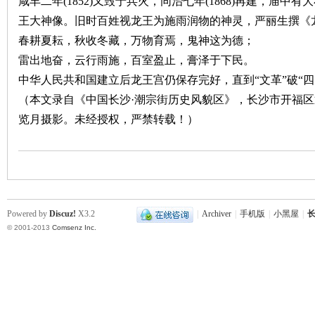
咸丰二年
(1852)
又毁于兵火，同治七年
(1868)
再建，庙中有大
王大神像。旧时百姓视龙王为施雨润物的神灵，严丽生撰《
沙
春耕夏耘，秋收冬藏，万物育焉，鬼神这为德；
雷出地奋，云行雨施，百室盈止，膏泽于下民。
中华人民共和国建立后龙王宫仍保存完好，直到“文革”破“四
（本文录自《中国长沙·潮宗街历史风貌区》，长沙市开福
览月摄影。未经授权，严禁转载！）
文
Powered by
Discuz!
X3.2
|
Archiver
|
手机版
|
小黑屋
|
长
© 2001-2013
Comsenz Inc.
库