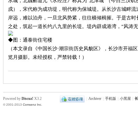
水城，北魏郦道元《水经注》称其为“北津城”（今日三汊矶所
戍），宋代称为成功堤，明代称为保城堤。从长沙古城畔流
沙
岸远，难以泊舟，一旦北风势紧，往往樯倾楫摧。于是古时
之处，筑起一道长约八九里的长堤。堤内辟成港湾，“风涛无
◆图：通泰街住宅楼
（本文录自《中国长沙·潮宗街历史风貌区》，长沙市开福
览月摄影。未经授权，严禁转载！）
文
Powered by
Discuz!
X3.2
|
Archiver
|
手机版
|
小黑屋
|
长
© 2001-2013
Comsenz Inc.
库