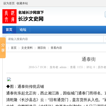
设为首页
收藏本站
首页
论坛
首页
文史资料
潮宗街
查看内容
通泰街
2010-5-7 19:38
|
发布者:
admin
|
查看:
1155
|
评论: 0
|
原作者
长
›
›
›
›
◆图：通泰街传统店铺
通泰街东起北正街，西止湘江路，因临城门通泰门而得名。
清乾隆《长沙县志》云：“旧有通货门，盖言货所从入也。”