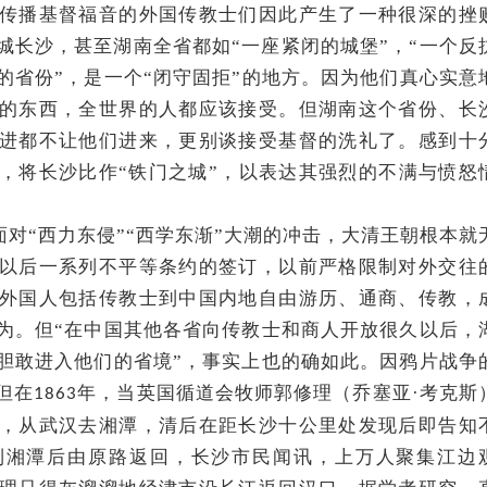
传播基督福音的外国传教士们因此产生了一种很深的挫
城长沙，甚至湖南全省都如“一座紧闭的城堡”，“一个反
的省份”，是一个“闭守固拒”的地方。因为他们真心实意
的东西，全世界的人都应该接受。但湖南这个省份、长
进都不让他们进来，更别谈接受基督的洗礼了。感到十
，将长沙比作“铁门之城”，以表达其强烈的不满与愤怒
对“西力东侵”“西学东渐”大潮的冲击，大清王朝根本就
以后一系列不平等条约的签订，以前严格限制对外交往
外国人包括传教士到中国内地自由游历、通商、传教，
为。但“在中国其他各省向传教士和商人开放很久以后，
胆敢进入他们的省境”，事实上也的确如此。因鸦片战争
但在
年，当英国循道会牧师郭修理（乔塞亚·考克斯
1863
，从武汉去湘潭，清后在距长沙十公里处发现后即告知
到湘潭后由原路返回，长沙市民闻讯，上万人聚集江边