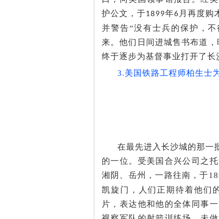
城
护公文，于
年
月再度购
1899
6
并警告“没有士兵的保护，不
来。他们日间进城售书布道，
终于逐步为基督事业打开了长
3.美国铁路工程师柏生士
长
在最先进入长沙城的那一
的一位。受美国合兴公司之托
湘阴、岳州，一路往南，于18
凯旋门，人们正期待着他们
沙
片，表达他和他的全体同事一
视察军队的射箭训练场、未做