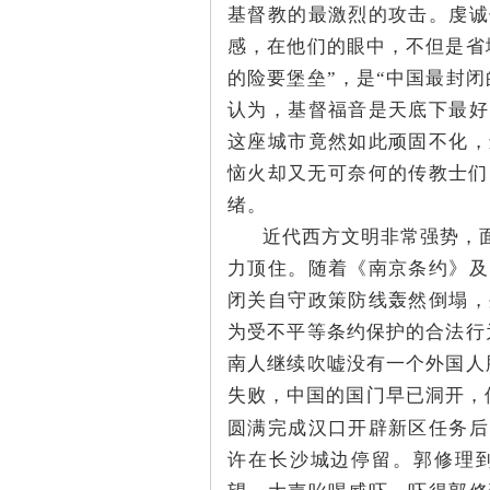
基督教的最激烈的攻击。虔诚
感，在他们的眼中，不但是省
的险要堡垒”，是“中国最封闭
认为，基督福音是天底下最好
这座城市竟然如此顽固不化，
恼火却又无可奈何的传教士们
绪。
|
近代西方文明非常强势，面
力顶住。随着《南京条约》及
闭关自守政策防线轰然倒塌，
为受不平等条约保护的合法行
南人继续吹嘘没有一个外国人
失败，中国的国门早已洞开，
圆满完成汉口开辟新区任务后
长
许在长沙城边停留。郭修理