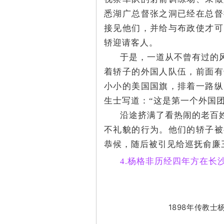
悉湖广总督张之洞已经在总督
接见他们，并给与布政使才可
轿迎请客人。
于是，一道从不曾有过的
着轿子的外国人队伍，前面有
网
小小的美国国旗，排着一路纵
生士写道：“这是第一个外国
沿途挤满了看热闹的老百
不礼貌的行为。他们的轿子被
恭候，随后被引见给巡抚俞廉
4.杨格非历经四年方在长
旗
1898年传教