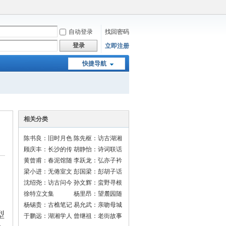
自动登录
找回密码
登录
立即注册
快捷导航
相关分类
陈书良：旧时月色
陈先枢：访古湖湘
顾庆丰：长沙的传
胡静怡：诗词联话
说
黄曾甫：春泥馆随
李跃龙：弘亦子衿
笔
梁小进：无倦室文
彭国梁：彭胡子话
选
长沙
沈绍尧：访古问今
孙文辉：蛮野寻根
走长沙
徐特立文集
杨里昂：望麓园随
笔
杨锡贵：古樵笔记
易允武：亲吻母城
型
于鹏远：湖湘学人
曾继祖：老街故事
录