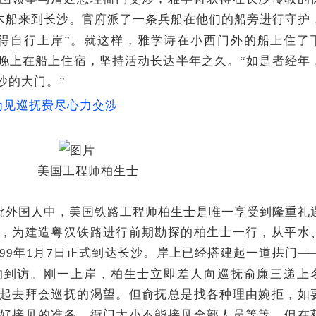
木船来到长沙。官府派了一条兵船在他们的船旁进行守护
得自行上岸”。就这样，雅学诗在小西门外的船上住了
晚上在船上住宿，坚持活动长达半年之久。“如是者经年
沙的大门。”
为见巡抚费尽心力交涉
美国工程师柏生士
批外国人中，美国铁路工程师柏生士是唯一享受到隆重礼
，为建造粤汉铁路进行前期勘探的柏生士一行，从平水
99年
月
日正式到达长沙。岸上已经搭建起一道拱门—
1
7
的到访。刚一上岸，柏生士立即差人向巡抚俞廉三递上
起去拜会巡抚的渴望。但俞抚总是找各种理由婉拒，如
好接见的准备、衙门太小不能接见全部人员等等。但在