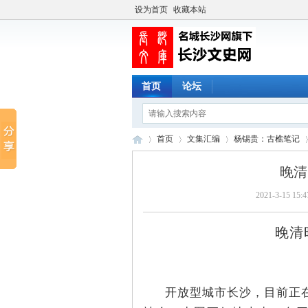
设为首页
收藏本站
首页
论坛
首页
文集汇编
杨锡贵：古樵笔记
晚清
2021-3-15 15:4
长
›
›
›
›
晚清
开放型城市长沙，目前正