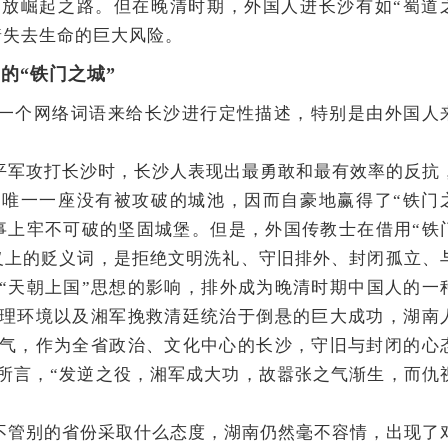
放崛起之路。但在晚清时期，外国人进长沙有如“蜀道
着失去生命的巨大风险。
的“铁门之城”
用一个网络词语来给长沙进行定性描述，特别是由外国人
太平军攻打长沙时，长沙人表现出最勇敢和最有效率的反抗
来唯一一座没有被攻破的城池，
因而自豪地赢得了
“铁门
事上牢不可破的坚固城堡。但是，外国传教士在借用“铁
义上的贬义词，是拒绝文明洗礼、守旧排外、封闭孤立、
“天朝上国”思想的影响
，排外成为晚清时期中国人的一
理环境以及湘军挽救清廷统治于倒悬的巨大成功，湖南
气，作为全省政治、文化中心的长沙，守旧与封闭的心
所言，
“发逆之役，湘军成大功，故嚣张之气渐生，而仇
不管别的省份采取什么态度，湖南仍然毫不容情，出现了