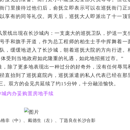
衙门里接待过他们后，俞抚立即表示可以在巡抚衙门正
以享有的同等礼仪。两天后，巡抚大人即派出了十一顶
风景线出现在长沙城内：一支庞大的巡抚卫队，护送一支
号手和旗手开道，作为总工程师的柏生士手中挥舞着一
队，缓缓地进入了长沙城，朝着巡抚大院的方向行进。
团体受到当地政府如此隆重的礼遇，如此地招摇过市。”
姓，除了更多地表现出一种过分的好奇外，没有任何辱骂
径直抬到了巡抚庭院内，巡抚派遣的私人代表已经在那
三。双方的会见共延续了约15分钟，十分融洽愉快。
沙城内办妥购置房地手续
士杨格非（中）、戴德生（左）、丁韪良在长沙合影