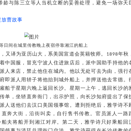
希龄与陈三立等人当机立断的妥善处理，避免一场弥天
捉放曹故事
等日间在城里传教晚上夜宿停靠湘江的船上
），又译为亚历山大，系美国宣道会英籍牧师。
年秋
1898
着中国服，冒充宁波人住进旅店后，派中国助手持他的
派人来店，禁止他住在城内。他以无处可去为由，强行
府即派人用轿子将他抬到城外船上，并押送他去常德。
雇船于星期六晚上返回长沙。星期一上午，逃回长沙的
传单，坐轿直奔衙门，出示护照，向长沙知府提出了保
派人送他们去汉口美国领事馆。遭到拒绝后，雅学诗不
，直奔大街，沿街叫卖，自行售书传教。官员派人一路
令船夫将船开到湘江对岸。第二天，雅学诗只好乘船回
国领事与清廷总理衙门交涉，雅学诗获得在长沙传教的