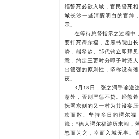
福誓死必欲入城，官民誓死相
城长沙一些清醒明白的官绅
示。
史
在等待总督指示之过程中
要打死谔尔福，岳麓书院山长
势，熊希龄、邹代钧立即拜见
意，约定三更时分即子时派人
出很强的原则性，坚称没有藩
夜。
3月
日，张之洞手谕送
18
网
意外，否则严惩不贷。经熊希
抚署东侧的又一村为其设宴压
欢而散。坚持多日的谔尔福
箴：“德人谔尔福游历来湘，
怒而为之，幸而入城无事。