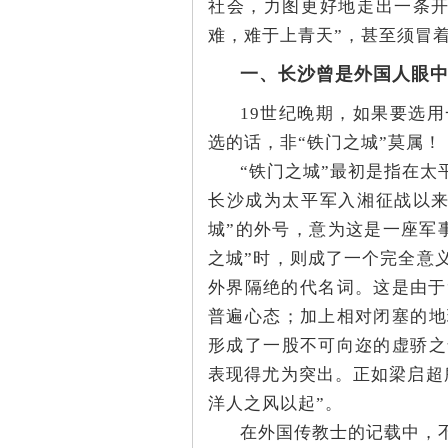
社会，力图更好地走出一条开
难，难于上青天”，甚至须冒
沙
一、长沙曾是外国人眼中
19世纪晚期，如果要选
选的话，非“铁门之城”莫属！
“铁门之城”最初是指在
长沙成为太平军
入湘征战以
城”的外号，意为这是一座军
文
之城”时，则成了一个完全意
外界隔绝的代名词。这是
由于
普遍心态；加上相对闭塞的地
形成了一股不可向迩的虚骄之
表现得尤为突出。正如梁启超
洋人之风以起”。
在外国传教士的记载中，
库