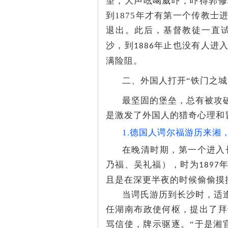
望，大声吆喝威吓，吓得郭修
到1875年才有第一个传教
退出。此后，基督教徒一直
沙，到
年止也没有人进
1886
满险阻。
沙
二、外国人打开“铁门之城
最坚固的堡垒，总有被攻
是激发了外国人的猎奇心理和
1.德国人谔尔福游历来湘
在晚清时期，第一个进入长
乃福、吴礼福），时为
1897
文
且是在深更半夜的时候偷偷摸
当谔氏游历到长沙时，适
任湖南布政使何枢，提出了拜
骂信使，牌示驱逐。“于是湘