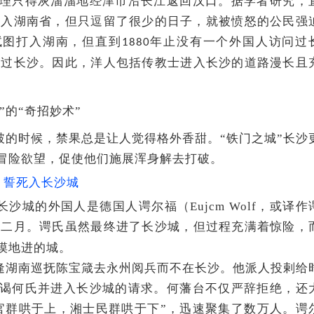
理只得灰溜溜地经津市沿长江返回汉口。据学者研究，
士进入湖南省，但只逗留了很少的日子，就被愤怒的公民强
试图打入湖南，但直到
年止没有一个外国人访问过
1880
入过长沙。因此，洋人包括传教士进入长沙的道路漫长且
”的“奇招妙术”
破的时候，禁果总是让人觉得格外香甜。“铁门之城”长沙
冒险欲望，促使他们施展浑身解去打破。
，誓死入长沙城
沙城的外国人是德国人谔尔福（Eujcm Wolf，或译作
年二月。谔氏虽然最终进了长沙城，但过程充满着惊险，
摸地进的城。
逢湖南巡抚陈宝箴去永州阅兵而不在长沙。他派人投剌给
谒何氏并进入长沙城的请求。何藩台不仅严辞拒绝，还
官群哄于上，湘士民群哄于下”，迅速聚集了数万人。谔