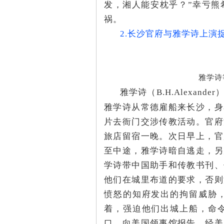
发，湘人能安枕乎？”幸亏熊
祸。
~
2.长沙官府与雅学诗上演
雅学诗
雅学诗（
B
.
H
.
Alexander
雅学诗从常德雇船来长沙，身
片去衙门交涉传教活动。官府
名
旅店留宿一晚。次日早上，官
至中途，雅学诗暗自逃走，另
学诗带中国助手和传教书刊、
他们在城里布道的要求，否则
愤怒的知府发出的拘留威胁
着，强迫他们出城上船，命
口，向美国领事馆报告。经美