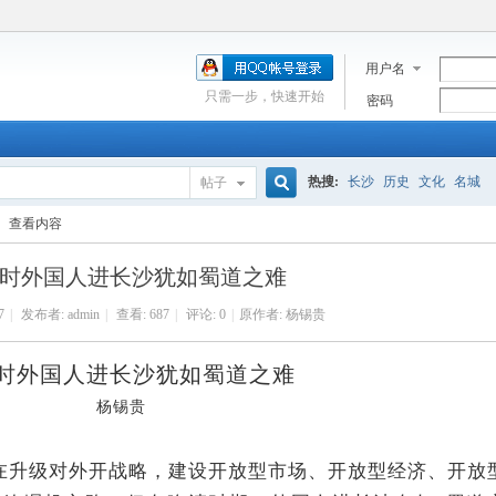
用户名
只需一步，快速开始
密码
热搜:
长沙
历史
文化
名城
帖子
搜
查看内容
时外国人进长沙犹如蜀道之难
索
7
|
发布者:
admin
|
查看:
687
|
评论: 0
|
原作者: 杨锡贵
时外国人进长沙犹如蜀道之难
杨锡贵
在升级对外开战略，建设开放型市场、开放型经济、开放