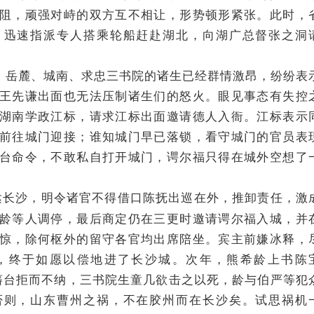
阻，顽强对峙的双方互不相让，形势顿形紧张。此时，
，迅速指派专人搭乘轮船赶赴湖北，向湖广总督张之洞
，岳麓、城南、求忠三书院的诸生已经群情激昂，纷纷表
王先谦出面也无法压制诸生们的怒火。眼见事态有失控
湖南学政江标，请求江标出面邀请德人入衙。江标表示
前往城门迎接；谁知城门早已落锁，看守城门的官员表
台命令，不敢私自打开城门，谔尔福只得在城外空想了
达长沙，明令诸官不得借口陈抚出巡在外，推卸责任，激
龄等人调停，最后商定仍在三更时邀请谔尔福入城，并
惊，除何枢外的留守各官均出席陪坐。宾主前嫌冰释，
，终于如愿以偿地进了长沙城。次年，熊希龄上书陈
藩台拒而不纳，三书院生童几欲击之以死，龄与伯严等犯
否则，山东曹州之祸，不在胶州而在长沙矣。试思祸机