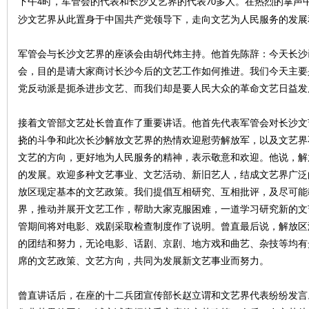
下午
时，军管会的代表和长沙文艺界的代表
多人。在热烈的掌声
4
70
沙文艺界从此置身于中国共产党领导下，走向文艺为人民服务的发展
军管会与长沙文艺界的座谈会由胡代炜主持。他首先陈辞
：
今天长沙
会，目的是请大家商讨长沙今后的文艺工作如何推进。我们今天主要
党反动派是扼杀进步文艺、而我们却是要人民大众的革命文艺日益发
接着文管部文艺处长曾直作了重要讲话。他首先代表军管会对长沙文
|
挠的斗争和此次长沙解放文艺界的热情欢迎慰劳解放军，以及文艺界
文艺的方向，更好地为人民服务的精神，表示敬意和欢迎。他说，解
的发展。欢迎多种文艺事业
、
文艺活动
、
新旧艺人，结成文艺界广泛
放区现定基本的文艺政策。我们提倡互相研究、互相批评，及尽可能
界，推动并展开文艺工作，帮助大家克服困难，一道学习研究新的文
管期间将对电影、戏剧采取检查制度作了说明。曾直最后说，解放区
的团结和努力，无论电影、话剧、京剧、地方戏和曲艺、杂技等均有
席的文艺政策、文艺方向，共同为发展新文艺事业而努力。
长
曾直讲话后，在座的十二兵团宣传部长赵立谓和文艺界代表纷纷发言