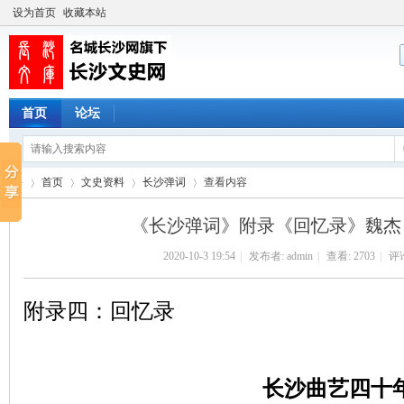
设为首页
收藏本站
首页
论坛
首页
文史资料
长沙弹词
查看内容
《长沙弹词》附录《回忆录》魏杰
2020-10-3 19:54
|
发布者:
admin
|
查看:
2703
|
评论
长
›
›
›
›
附录四：回忆录
长沙曲艺四十