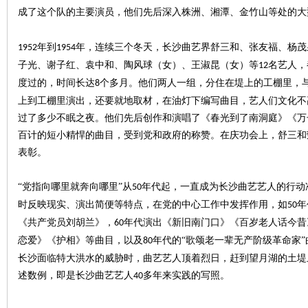
成了这个队的主要演员，他们先后深入株洲、湘潭、金竹山等处的大
~
年到
年，连续三个冬天，长沙曲艺界舒三和、张友福、杨茂
1952
1954
子光、谢子红、袁中和、陶
风
球（女）、王淑昆（女）等
名艺人，
12
度过的，时间长达
个多月。他们两人一组，分住在堤上的工棚里，
8
上到工棚里演出，还要就地取材，在油灯下编写曲目，艺人们文化不
过了多少不眠之夜。他们先后创作和演唱了《春光到了南洞庭》《万
百计的短小精悍的曲目，受到党和政府的称赞。在庆功会上，舒三和
表彰。
名
“
党指向哪里就奔向哪里
”
从
年代起，一直成为长沙曲艺艺人的行动
50
时反映现实、演出简便等特点，在党的中心工作中发挥作用，如
年
50
《共产党员刘胡兰》，
年代演出《新旧南门口》《百岁老人话今昔
60
恋爱》《护相》等曲目，以及
年代的
“
歌颂老一辈无产阶级革命家
”
80
长沙面临特大洪水的威胁时，曲艺艺人顶着烈日，赶到望月湖的土堤
述数例，即是长沙曲艺艺人
多年来实践的写照。
40