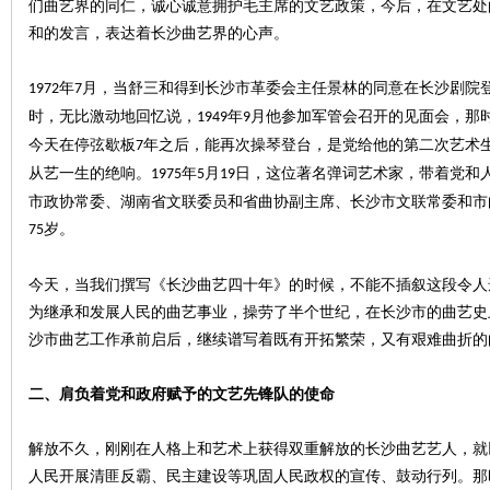
们曲艺界的同仁，诚心诚意拥护毛主席的文艺政策，今后，在文艺处
和的发言，表达着长沙曲艺界的心声。
年
月，当舒三和得到长沙市革委会主任景林的同意在长沙剧院
1972
7
时，无比激动地回忆说，
年
月他参加军管会召开的见面会，那
1949
9
今天在停弦歇板
年之后，能再次操琴登台，是党给他的第二次艺术
7
沙
从艺一生的绝响。
年
月
日，这位著名弹词艺术家，带着党和
1975
5
19
市政协常委、湖南省文联委员和省曲协副主席、长沙市文联常委和市
岁。
75
今天，当我们撰写《长沙曲艺四十年》的时候，不能不插叙这段令人
为继承和发展人民的曲艺事业，操劳了半个世纪，在长沙市的曲艺史
沙市曲艺工作承前启后，继续谱写着既有开拓繁荣，又有艰难曲折的
文
二、
肩负着党和政府赋予的文艺先锋队的使命
解放不久，刚刚在人格上和艺术上获得双重解放的长沙曲艺艺人，就
人民开展清匪反霸、民主建设等巩固人民政权的宣传、鼓动行列。那