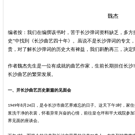
沙
魏杰
编者按
：
我们在编撰该书时，苦于长沙弹词资料缺乏，多方
史
”
中找到《长沙曲艺四十年》。虽说不是长沙弹词的专文
贵，对了解长沙弹词的历史大有
裨益
，我们斟酌再三，决定
作者魏杰先生是一位有成就的曲艺作家，生前长期担任长沙
文
长沙曲艺的繁荣发展。
一、
开长沙曲艺历史新篇的见面会
年
月
日，是令长沙市曲艺界难忘的日子。这天下午
时，家住
1949
8
24
3
浆洗
干净
的衣裳，怀着异常兴奋的心情，前往皇仓坪和平大戏院参加
界见面的座谈会。
库