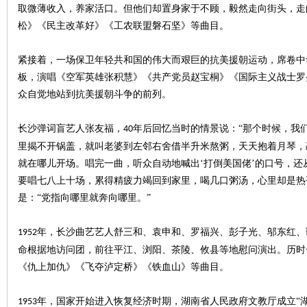
取微薄收入，养家活口。但他们却置身家于不顾，毅然走向街头，走
松》《民主改革好》《工农联盟磐石坚》等曲目
。
紧接着，一场保卫年轻共和国的伟大而艰巨的抗美援朝运动，席卷中
史
板，演唱《空军英雄张积慧》《共产党员赵宝桐》《国际主义战士罗
众自觉地站到抗美援朝斗争的前列。
长沙弹词盲艺人张友福，
年后回忆当时的情景说
：
“
那个时候，我
40
里揭不开锅盖，就叫老婆到左邻右舍借半升米熬粥，天天抱着月琴，
就在哪儿开场。唱完一曲，听众自动地喊出
‘
打倒美国佬
’
的口号，还
要唱七八上十场，累得精疲力竭回到家里，喝几口粥汤，心里却是热
是
：
“
党指向哪里就奔向哪里。
”
网
年，长沙曲艺艺人舒三和、袁申和、罗福兴、彭子光、邬东红、
1952
命根据地访问团，前往平江、浏阳、茶陵、攸县等地慰问演出。历时
《仇上加仇》《飞夺泸定桥》《铁血山》等曲目。
年，国家开始进入恢复经济时期，湖南省人民政府文教厅成立
“
1953