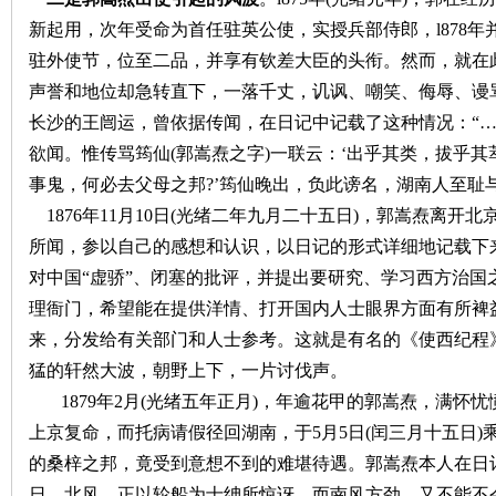
新起用，次年受命为首任驻英公使，实授兵部侍郎，l878
驻外使节，位至二品，并享有钦差大臣的头衔。然而，就在
声誉和地位却急转直下，一落千丈，讥讽、嘲笑、侮辱、谩
史
长沙的王闿运，曾依据传闻，在日记中记载了这种情况：“
欲闻。惟传骂筠仙(郭嵩焘之字)一联云：‘出乎其类，拔乎
事鬼，何必去父母之邦?’筠仙晚出，负此谤名，湖南人至耻与
1876年11月10日(光绪二年九月二十五日)，郭嵩焘离开
所闻，参以自己的感想和认识，以日记的形式详细地记载下
对中国“虚骄”、闭塞的批评，并提出要研究、学习西方治国
理衙门，希望能在提供洋情、打开国内人士眼界方面有所裨
网
来，分发给有关部门和人士参考。这就是有名的《使西纪程
猛的轩然大波，朝野上下，一片讨伐声。
1879年2月(光绪五年正月)，年逾花甲的郭嵩焘，满
上京复命，而托病请假径回湖南，于5月5日(闰三月十五日
的桑梓之邦，竟受到意想不到的难堪待遇。郭嵩焘本人在日
日，北风。正以轮船为士绅所惊讶，而南风方劲，又不能不