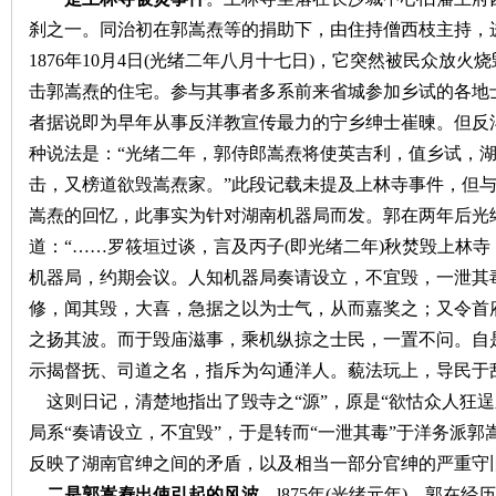
刹之一。同治初在郭嵩焘等的捐助下，由住持僧西枝主持，
1876年10月4日(光绪二年八月十七日)，它突然被民众放
击郭嵩焘的住宅。
参与其事者多系前来省城参加乡试的各地
者据说即为早年从事反洋教宣传最力的宁乡绅士崔暕。但反
种说法是：
“光绪二年，郭侍郎嵩焘将使英吉利，值乡试，
沙
击，又榜道欲毁嵩焘家。”
此段记载未提及上林寺事件，但
嵩焘的回忆，此事实为针对湖南机器局而发。郭在两年后光
道：
“……罗筱垣过谈，言及丙子(即光绪二年)秋焚毁上林
机器局，约期会议。人知机器局奏请设立，不宜毁，一泄其
修，闻其毁，大喜，急据之以为士气，从而嘉奖之；又令首
之扬其波。而于毁庙滋事，乘机纵掠之士民，一置不问。自
示揭督抚、司道之名，指斥为勾通洋人。藐法玩上，导民于
文
这则日记，清楚地指出了毁寺之
“源”，原是“欲怙众人狂
局系“奏请设立，不宜毁”，于是转而“一泄其毒”于洋务派
反映了湖南官绅之间的矛盾，以及相当一部分官绅的严重守
二是郭嵩焘出使引起的风波
。
l875年(光绪元年)，郭在