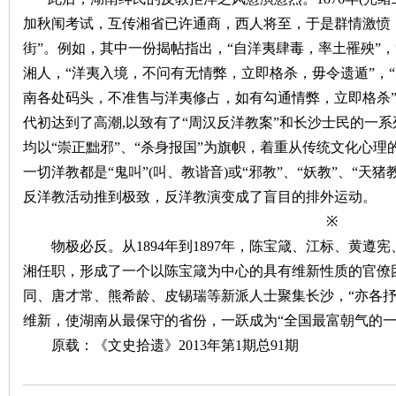
加秋闱考试，互传湘省已许通商，西人将至，于是群情激愤
街”。
例如，其中一份揭帖指出，
“自洋夷肆毒，率土罹殃”
湘人，“洋夷入境，不问有无情弊，立即格杀，毋令遗遁”，“
南各处码头，不准售与洋夷修占，如有勾通情弊，立即格杀
代初达到了高潮,以致有了“周汉反洋教案”和长沙士民的一
均以“崇正黜邪”、“杀身报国”为旗帜，着重从传统文化心
一切洋教都是“鬼叫”(叫、教谐音)或“邪教”、“妖教”、“天
反洋教活动推到极致，反洋教演变成了盲目的排外运动。
※
物极必反。从
1894年到1897年，陈宝箴、江标、黄
湘任职，形成了一个以陈宝箴为中心的具有维新性质的官僚团
同、唐才常、熊希龄、皮锡瑞等新派人士聚集长沙，“亦各抒
维新，
使湖南从最保守的省份，一跃成为
“全国最富朝气的
原载：《文史拾遗》
2013年第1期总91期