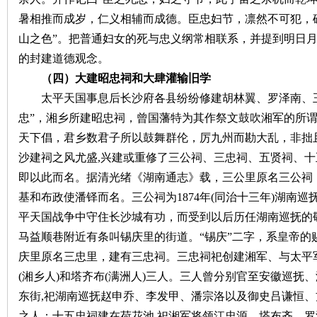
城
暑相推而成岁，仁义相辅而成德。臣忠妇节，凛然不可犯，
山之色”。把普通妇女的死与忠义纲常相联系，并提到明日
的封建道德观念。
（四）大建昭忠祠和大肆灌输旧学
太平天国事息后长沙府各县纷纷修建胡林翼、罗泽南、
忠”，湘乡所建昭忠祠，曾国藩特为其作祭文鼓吹湘军的所谓
天下倡，君乡数君子所以鼓舞群伦，厉九州而勘大乱，非拙且
长
沙建祠之风尤盛
,兴建或重修了三公祠、三忠祠、五贤祠、
即以此而名。据清光绪《湖南通志》载，三公里原名三公祠
基和布政使潘铎而名。三公祠为1874年(同治十三年)湖南
平天国战争中守住长沙城有功，而受到以后历任湖南巡抚的
马益顺巷附近有条叫锡庆里的街道。“锡庆”二字，系皇帝的
庆里原名三忠里，建有三忠祠。三忠祠祀创建湘军、与太平军
(湘乡人)和塔齐布(满洲人)三人。三人曾分别官至安徽巡抚
沙
东街,祀湖南巡抚赵申乔、李发甲、潘宗洛以及御史吕谦恒、
之人；十五忠祠建在荷花池,祀湘军将领江忠源、塔布齐、