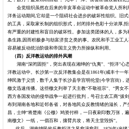
会党组织虽然在后来的辛亥革命运动中被革命党人所利
洋务运动期间,它却是一个阻碍社会进步的破坏性组织。旧
的工具，采取家长制的组织形式，封闭排外色彩十分浓厚,拒
有严重的封建性和盲目的破坏性。参加这类团体的人，多为
条生路,因而积极参与劫富济贫之类的事。农民和手工业工人
容易被反动统治阶级和帝国主义势力所操纵和利用。
（四）反洋教运动的排外风潮
湖南
“深闭固拒”，突出表现在湘绅的“仇夷”、“拒洋”
洋教运动中。长沙第一次反洋教集会是在1861年(咸丰十一
绅民激于义愤，数千人集于长沙县学宫明伦堂(今学宫街)，
檄文迅速传播。这些檄文列举了天主教“不敬祖宗”、“男女不
西方各国发动的侵华战争一起进行批判，号召士农工商“拔剑
布到湖南各地和近邻各省，对各地民众反教情绪的滋长，产
昌，士绅
“将楚南《公檄》鸠资付梓，一日夜刷印数万张，遍
南檄文》一纸，一倡百和，攘臂共攻，将天主堂毁拆”。
此后，湖南绅民的反教拒洋之风愈演愈烈。
1876年(