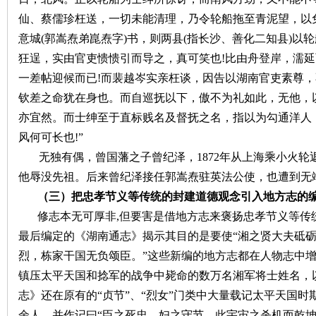
仙、蔡儒珍枉送，一切未能清理，乃令轮船拖至青泥望，以
~
意城
(郭嵩焘弟崑焘字)书，则两县(指长沙、善化二知县)以
狂逞，实由官吏愦愦引而导之，真可笑也
!比由舟登岸，濡
一差帖迎候而已!而裴越岑实亲枉谈，因告以湖南官吏素尊
钦差之命犹在身也。而自巡抚以下，傲不为礼如此，无他，
亦宜然。而士绅至于直标贱名及督抚之名，指以为勾通洋人
风何可长也!
”
无独有偶，曾国藩之子曾纪泽，
1872年从上海乘小火
名
他辱没先祖。后来曾纪泽接任郭嵩焘驻英法公使，也遭到无
（三）把忠孝节义等传统的封建道德观念引入地方志的
修志本无可厚非
,但要害是借地方志来褒扬忠孝节义等传统
最后编定的《湖南通志》揭示其目的是要使“湘之贤大夫砥
烈，栋家干国无负颂臣。
”
这些新编的地方志都在人物志中
镇压太平天国和捻军的战争中毙命的数万名湘军将士姓名，以
志》还在原有的“贞节”、“烈女”门类中大量载记太平天国时
余人。并作记曰“臣之死忠，妇之守节，此宇宙之杀机而乾