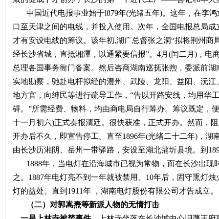
中国近代电报事业始于
l879年(光绪五年)。这年，在
口至天津之间的电线，并投入使用。次年，全国电报总局成立。
才有安设电线的筹议。该年初,湖广总督张之洞“拟将荆州商
经长沙省城，直抵湘潭，以通紧要信报”。4月(闰二月)，
总理各国事务衙门备案。然后咨商湖南巡抚张煦，委派前湖
实地勘察，驰赴电杆拟经的澧州、武陵、龙阳、益阳、沅江
|
地方官，向绅民等进行疏导工作，“告以开路安线，均用华
碍。”所需经费、物料，均由商电局自行筹办。筹议既定，便由张
十一月初六)正式奏报清廷。很快获准，正式开办。
然而，阻
开办后不久，即宣告停工。直至1896年(光绪二十二年)，
由长沙历湘阴、岳州一带驿路，安设至湖北蒲圻县境。到
18
1888年，当电灯在沿海城市已视为常物，而在长沙出
之。1887年电灯亮不到一年就被禁用。10年后，固守熏灯
灯的益处。
直到
1911
年 ，湖南电灯股份有限公司才告成立。
长
（二）对郭嵩焘等新派人物的无情打击
一是上林寺被焚事件
。上林寺坐落在长沙城中心旧藩王府