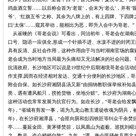
鸡血酒立誓……以后称会首为‘老冒’，会末为‘老么’，并有‘冒
爷’、‘红旗五爷’之称。其余为八牌上的，有上四牌、下四牌
曰‘太保’……窥其举动，能相比为恶，即升入会中为哥老。”
从崔暕的《哥老会说》可看出，同治初年，哥老会在湖南
口号、隐语一应俱全
,形成一个针插不进、水泼不进的封闭王
具有反清、反社会作用，这种作用由于与当时湖南官场的腐
老会成为当时地方当局最为头痛却又无法解决的社会问题。
抗清政府。
长沙地区
可以说是
19世纪中后期湘境哥老会活
作支撑,因而
在经济相对发达、交通十分便利的长沙地区，哥
附会自保。如长沙府湘阴县汤又新
“由捐纳教职保举候补知
类，遇有遭风船只，捞抢货物，坐地分赃”。
长沙府为湖南
这种活动也常常发展为抗官行为。如在长沙，
“哥老会给发飘
年)，“省城有剪发一事，谣为九龙山教主遣徒收魂为阴兵，
年)，在长沙府湘潭县，“会匪向荫和彭四铁匠等纠众千余焚
亭……蔓延金田、黄茅驿焚掠，以凤凰山为盗薮。巡抚刘崐
之，数月，盗众稍稍自散”。
九年，
“潭、衡会匪骚攸县西北