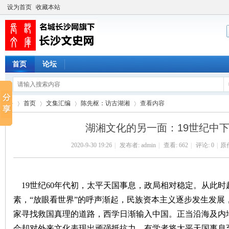
设为首页
收藏本站
首页
论坛
首页
文集汇编
陈先枢：访古湖湘
查看内容
湖湘文化的另一面：19世纪中下
2020-9-30 19:26
|
发布者:
admin
|
查看:
662
|
评论: 0
|
原
长
›
›
›
›
19世纪60年代初，太平天国事息，政局相对稳定。从此
素，“放眼看世界”的呼声渐起，民族资本主义逐步发生发展
家寻找救国真理的道路，西学日渐输入中国。正当沿海及内
会却对外来文化表现出顽强抵抗力，有学者将太平天国事息