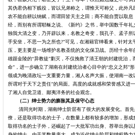
其伪君伪相下贱役，皆以兄弟称之，谓惟天可称父，此外凡
农不能自耕以纳赋，而谓田皆天主之田；商不能自贾以取息
站
经，而别有所谓耶稣之说、《新约》之书，举中国数千年礼
独我大清之变，乃开辟以来，名教之奇变，我孔子、孟子所
手安坐，不思一为之所也?”
可见，在湘籍官绅看来，针对太
压，更主要是一场维护名教圣统的文化保卫战。历经十余年
雄踞金陵的
“异教徒”剿灭，不仅挽救了清王朝的封建统治，
命”，进一步确立了湖南在封建统治者心目中的“忠义之邦”
形
领成为晚清政坛一支重要力量，湘人名声大振，使湖南一改
所谓对于天下之责任”
的局面。高度的成就感和荣誉感又进
了湘人自觉卫道、鄙夷洋务的社会观念。
（二）绅士势力的膨胀其及保守心态
清同光时期，湖南绅士阶层有了很大的发展变化。首先
僚，还是取得功名的士子，在数量上都有较多的增加，形成
取得功名的士子外，还崛起了一大批军功出身、荐举出身以
身的绅士，由于其数量庞大，成为近代绅士阶层和绅权势力