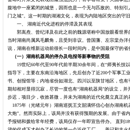
腹地中一座紧闭的城堡，因而也是一个无与匹敌的、特别引人
沙
门之城”。
这一时期的湖湘文化，表现为内陆地区突出的守
一、
湖南近代化进程的停滞及其表现
郭嵩焘、曾纪泽及在此之前的魏源堪称中国放眼看世界
当时湖南尚属凤毛麟角，且受到非议。曾国藩、左宗棠办洋
说，湖南在维新运动前很长一段时间内，是中国最保守的省
（一）湖南机器局的停办及电报等新事物的受阻
19世纪60年代至90年代前半期30余年间，在“师夷长技
文
指导下，主要在东南沿海地区，先后创办了近200个军事工
书、创报馆等；内地省份如湖北、四川以至陕甘地区，也有
期却相对显得沉寂，尽管一度也有“湖南机器局”的设立，并
步迟，项目少，收效甚微，并未为湖南的近代化奠立真正的
1875年（
光绪元年
）湖南巡抚王文韶满怀信心创办湖南机
大炮”。
然而实际上，该局并没有获得预期的发展。由于省
予报销和拨给常年经费，该局仅存一年即宣告停办。
直到
1
库
箴的促成下才创办了长沙的第一个近代工厂
——善记和丰火