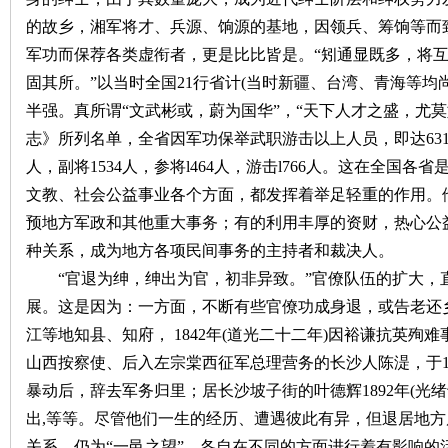
的故乡，湘军将才、兵源、饷源的基地，因领兵、筹饷等而
军功而保荐各类虚衔者，更是比比皆是。“矧通显既多，将
固其所。”
以当时全国
21行省计(当时新疆、台湾、青海等均
半强。真所谓“文武彬或，蔚为国华”，“天下人才之盛，尤莫
志》所列名单，全省因军功保举武职游击以上人员，即达
6
人，副将1534人，参将l464人，游击l766人。这在全国
文教、社会公益事业各个方面，都发挥着举足轻重的作用。
预地方军政和其他重大事务；有的利用丰厚的资财，热心公
种关系，成为地方各项民间事务的主持者和裁决人。
“官退为绅，绅出为官，初非异致。”
官僚队伍的扩大，
展。这是因为：一方面，不断有些官僚功成身退，或告老还
江等地知县、知府，
1842年(道光二十二年)因裕谦抗英
山西按察使、后入左宗棠西征军总理营务的长沙人陈湜，于18
暴动后，辞去军务归里；居长沙坡子街的叶德辉1892年(光
出,等等。尽管他们一生的经历、遭遇彼此有异，但退居地
关系，仍为“一邑之望”，各自在不同的方面进行着有影响的