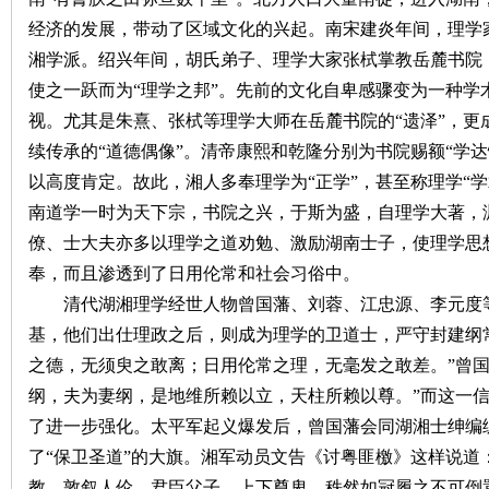
经济的发展，带动了区域文化的兴起。南宋建炎年间，理学
湘学派。绍兴年间，胡氏弟子、理学大家张栻掌教岳麓书院
使之一跃而为
“理学之邦”。先前的文化自卑感骤变为一种
下
视。尤其是朱熹、张栻等理学大师在岳麓书院的“遗泽”，更
续传承的“道德偶像”。清帝康熙和乾隆分别为书院赐额“学达
以高度肯定。故此，湘人多奉理学为“正学”，甚至称理学“
南道学一时为天下宗，书院之兴，于斯为盛，自理学大著，
僚、士大夫亦多以理学之道劝勉、激励湖南士子，使理学思
奉，而且渗透到了日用伦常和社会习俗中。
清代湖湘理学经世人物曾国藩、刘蓉、江忠源、李元度
分
基，他们出仕理政之后，则成为理学的卫道士，严守封建纲
之德，无须臾之敢离；日用伦常之理，无毫发之敢差。
”
曾
纲，夫为妻纲，是地维所赖以立，天柱所赖以尊。”
而这一
了进一步强化。太平军起义爆发后，曾国藩会同湖湘士绅编
了
“保卫圣道”的大旗。湘军动员文告《讨粤匪檄》这样说道
教，敦叙人伦，君臣父子，上下尊卑，秩然如冠履之不可倒