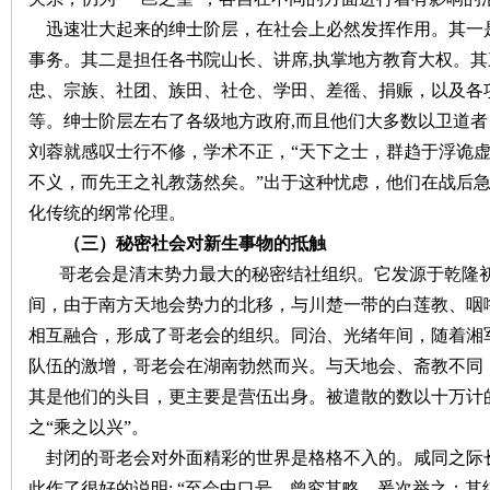
迅速壮大起来的绅士阶层，在社会上必然发挥作用。其一
事务。其二是担任各书院山长、讲席
,执掌地方教育大权。
忠、宗族、社团、族田、社仓、学田、差徭、捐赈，以及各
等。绅士阶层左右了各级地方政府,而且他们大多数以卫道者
刘蓉就感叹士行不修，学术不正，“天下之士，群趋于浮诡
不义，而先王之礼教荡然矣。”
出于这种忧虑，他们在战后
化传统的纲常伦理。
（三）秘密社会对新生事物的抵触
哥老会是清末势力最大的秘密结社组织。它发源于乾隆
间，由于南方天地会势力的北移，与川楚一带的白莲教、咽
相互融合，形成了哥老会的组织。同治、光绪年间，随着湘
队伍的激增，哥老会在湖南勃然而兴。与天地会、斋教不同
其是他们的头目，更主要是营伍出身。被遣散的数以十万计
之“乘之以兴”。
封闭的哥老会对外面精彩的世界是格格不入的。咸同之际
此作了很好的说明
: “至会中口号，曾究其略，爰次举之：