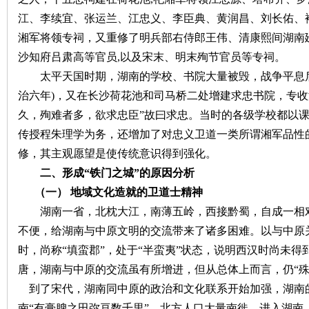
江、李续宜、张运兰、江忠义、李臣典、黄润昌、刘长佑、
湘军将领专祠，又重修了明兵部右侍郎王伟、清康熙间湖南
沙知府吕肃高等官员
,以及宋末、明末殉节官员等专祠。
太平天国时期，湖南的学校、书院大量被毁，战争平息
治六年)，又在长沙荷花池和司马桥二处增建求忠书院，专收
网
久，殉难者多，欲求忠臣”故曰求忠。当时的各级学校都以
传授程朱理学为务，还增加了对忠义卫道一类所谓湘军品性
修，其主观愿望是使传统意识得到强化。
二、形成
“铁门之城”的原因分析
（一）
地域文化造就的卫道士精神
湖南一省，北枕大江，南薄五岭，西接黔蜀，自成一相
不便，给湖南与中原文明的交流带来了诸多困难。以与中原
旗
时，尚称
“填蛮郡”
，处于
“半蛮夷”
状态，说明西汉时尚未得
唐，湖南与中原的交流虽有所增进，但从总体上而言，仍
“
到了宋代，湖南同中原的政治和文化联系开始加强，湖南
南
“有膏腴之田弥亘数千里”
。北方人口大量南徙，进入湖南