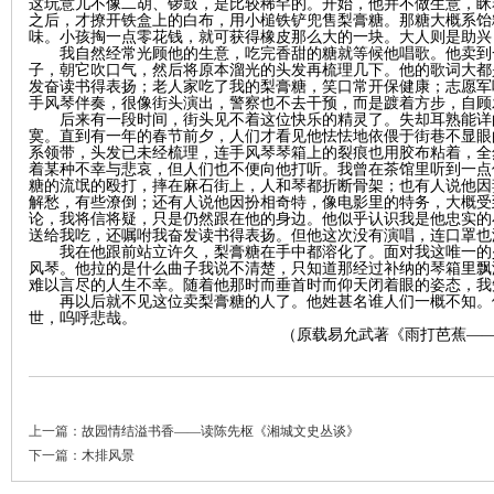
这玩意儿不像二胡、锣鼓，是比较稀罕的。开始，他并不做生意，眯
之后，才撩开铁盒上的白布，用小槌铁铲兜售梨膏糖。那糖大概系饴
味。小孩掏一点零花钱，就可获得橡皮那么大的一块。大人则是助兴
沙
我自然经常光顾他的生意，吃完香甜的糖就等候他唱歌。他卖到
子，朝它吹口气，然后将原本溜光的头发再梳理几下。他的歌词大都
发奋读书得表扬；老人家吃了我的梨膏糖，笑口常开保健康；志愿军
手风琴伴奏，很像街头演出，警察也不去干预，而是踱着方步，自顾
后来有一段时间，街头见不着这位快乐的精灵了。失却耳熟能详
寞。直到有一年的春节前夕，人们才看见他怯怯地依偎于街巷不显眼
系领带，头发已未经梳理，连手风琴琴箱上的裂痕也用胶布粘着，全
着某种不幸与悲哀，但人们也不便向他打听。我曾在茶馆里听到一点
糖的流氓的殴打，摔在麻石街上，人和琴都折断骨架；也有人说他因
解愁，有些潦倒；还有人说他因扮相奇特，像电影里的特务，大概受
论，我将信将疑，只是仍然跟在他的身边。他似乎认识我是他忠实的
送给我吃，还嘱咐我奋发读书得表扬。但他这次没有演唱，连口罩也
我在他跟前站立许久，梨膏糖在手中都溶化了。面对我这唯一的
文
风琴。他拉的是什么曲子我说不清楚，只知道那经过补纳的琴箱里飘
难以言尽的人生不幸。随着他那时而垂首时而仰天闭着眼的姿态，我
再以后就不见这位卖梨膏糖的人了。他姓甚名谁人们一概不知。
世，呜呼悲哉。
（原载
易允武著《雨打芭蕉
—
上一篇：
故园情结溢书香——读陈先枢《湘城文史丛谈》
下一篇：
木排风景
库