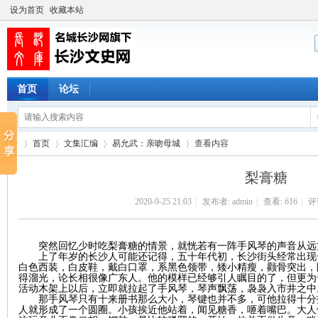
设为首页
收藏本站
首页
论坛
首页
文集汇编
易允武：亲吻母城
查看内容
梨膏糖
2020-9-25 21:03
|
发布者:
admin
|
查看:
616
|
评论
长
›
›
›
›
突然回忆少时吃梨膏糖的情景，就恍若有一阵手风琴的声音从远
上了年岁的长沙人可能还记得，五十年代初，长沙街头经常出现
白色西装，白皮鞋，戴白口罩，系黑色领带，矮小精瘦，颧骨突出，
得溜光，论长相很像广东人。他的模样已经够引人瞩目的了，但更为
活动木架上以后，立即就拉起了手风琴，琴声飘荡，袅袅入市井之中
那手风琴只有十来册书那么大小，琴键也并不多，可他拉得十分
人就形成了一个圆圈。小孩挨近他站着，闻见糖香，咂着嘴巴。大人