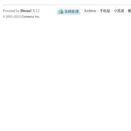
Powered by
Discuz!
X3.2
|
Archiver
|
手机版
|
小黑屋
|
长
© 2001-2013
Comsenz Inc.
|
长