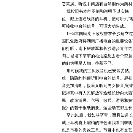
它莫属。听说中药店有自然铜作为药材
我按照书本的图例和说明予以实施，
沙
位，戴上连通线路的耳机，便可听到“
可接收电台的信号，可谓大功告成。
1934年国民党旧政权曾在长沙建立
国民党政府将湖南广播电台的重要设备
们打听，南下解放军和长沙进步青年约
阁古城墙下窄窄的柏油路想去看个究竟
他们为明星人物，羡慕不已。
那时候我的宝贝收音机已安装妥帖。
文
丝，隐隐约约便听到电台的信号。起初
音更加清晰，接着又听到男女播音员播
记得其中有人民解放军途经长沙向大西
民，改造游民、乞丐、散兵、游勇和妓
报》的若干报纸摘要。这些动态都是长
至此以后，我如获至宝，而且知道长沙
戴上耳机喜上眉梢的神色里我看到黎明
也是市委的舆论工具。节目中也有文艺
库