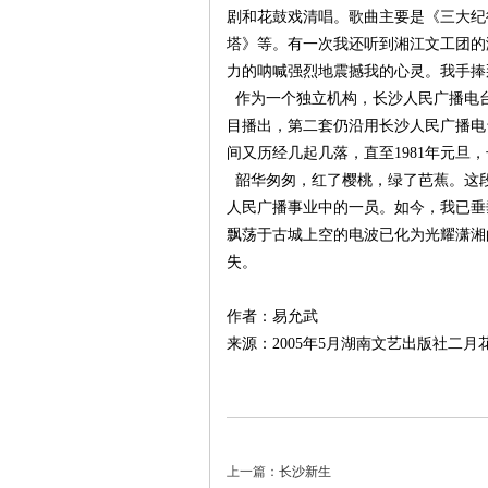
剧和花鼓戏清唱。歌曲主要是《三大纪
塔》等。有一次我还听到湘江文工团的
力的呐喊强烈地震撼我的心灵。我手捧
作为一个独立机构，长沙人民广播电台运
目播出，第二套仍沿用长沙人民广播电台
间又历经几起几落，直至1981年元旦
韶华匆匆，红了樱桃，绿了芭蕉。这
人民广播事业中的一员。如今，我已垂
|
飘荡于古城上空的电波已化为光耀潇湘
失。
作者：易允武
来源：2005年5月湖南文艺出版社二
长
上一篇：
长沙新生