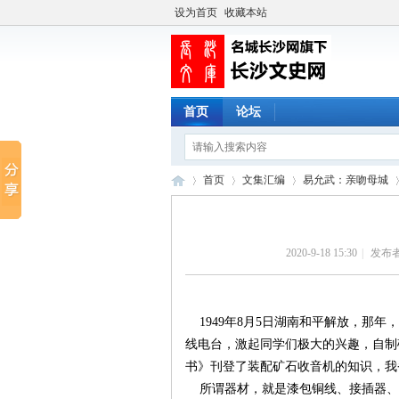
设为首页
收藏本站
首页
论坛
首页
文集汇编
易允武：亲吻母城
2020-9-18 15:30
|
发布者
长
›
›
›
›
1949年8月5日湖南和平解放，那
线电台，激起同学们极大的兴趣，自制
书》刊登了装配矿石收音机的知识，我
所谓器材，就是漆包铜线、接插器、