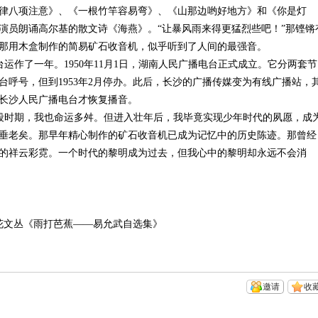
律八项注意》、《一根竹竿容易弯》、《山那边哟好地方》和《你是灯
演员朗诵高尔基的散文诗《海燕》。“让暴风雨来得更猛烈些吧！”那铿锵
那用木盒制作的简易矿石收音机，似乎听到了人间的最强音。
作了一年。1950年11月1日，湖南人民广播电台正式成立。它分两套节
呼号，但到1953年2月停办。此后，长沙的广播传媒变为有线广播站，
，长沙人民广播电台才恢复播音。
段时期，我也命运多舛。但进入壮年后，我毕竟实现少年时代的夙愿，成
垂老矣。那早年精心制作的矿石收音机已成为记忆中的历史陈迹。那曾经
的祥云彩霓。一个时代的黎明成为过去，但我心中的黎明却永远不会消
月花文丛《雨打芭蕉——易允武自选集》
邀请
收