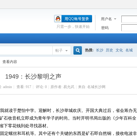
用户名
只需一步，快速开始
密码
热搜:
长沙
历史
文化
名城
帖子
搜
查看内容
1949：长沙黎明之声
索
:
admin
|
查看:
917
|
评论: 0
|
原作者: 易允武
|
来自: 名城长沙网
年，我就读于楚怡中学。迎解时，长沙举城欢庆。开国大典过后，省会筹办无
矿石收音机立即成为青年学子的时尚。当时开明书局出版的《少年百科全
省下零花钱到处寻找器材。
固定螺丝和耳机等。其中还有个关键的东西是矿石即自然铜，接收电波非