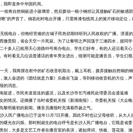
，我即直奔中华国药局。
一俟将自然铜嵌进小玻璃管，然后拨动一根小钢丝让其接触矿石的敏感部
嚓嚓”的声音了。倘若此时电台开播，只需将漆包线筒上的簧片移动定位，
过无线电台，但饱经苦难的古城子民热切期待听到人民政权的广播。溃退的
西撤贵阳，省会天空一片死寂。为了让黎明之声回荡于三湘四水，据同学
二十多人已租用天心游路89号筹办电台。学生们好奇，有的人还沿着天心
。有时看见几位说普通话的青年男女进出，猜测可能是播音员，学生们视
一天，我将摆在柜中的矿石收音机取出，戴上耳机．拨弄接触自然铜的钢
，激人奋进的《团结就是力量》乐曲在飞旋，等到移动收音机的方位，声
报的消息。
南挺进，市民夹道迎送的盛况，以及长沙市乞丐难民处理委员会遣返难
女的情况。还摘播了当时省委机关报《新湖南报》、市委机关报《大众晚
岛黎明最初的新闻。播音员播报时充满着昂扬之气。
人民广播电台已于这年11月7日开播。因此不时也让父母收听，从大人
的曙光在闪烁。那时刚诞生的电台呼号是长沙人民广播电台，它既是省委
类别，大多是文艺工作者在播音室的表演，诸如弹词、快板、莲花落、湘