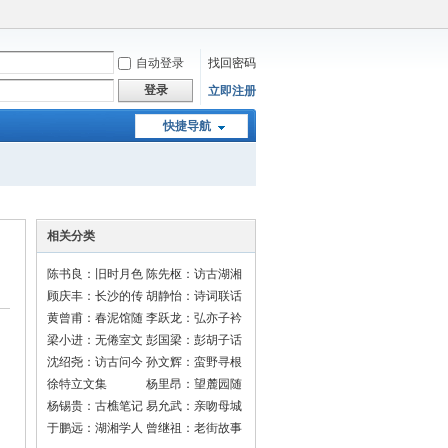
自动登录
找回密码
登录
立即注册
快捷导航
相关分类
陈书良：旧时月色
陈先枢：访古湖湘
顾庆丰：长沙的传
胡静怡：诗词联话
说
黄曾甫：春泥馆随
李跃龙：弘亦子衿
笔
梁小进：无倦室文
彭国梁：彭胡子话
选
长沙
沈绍尧：访古问今
孙文辉：蛮野寻根
走长沙
徐特立文集
杨里昂：望麓园随
笔
杨锡贵：古樵笔记
易允武：亲吻母城
于鹏远：湖湘学人
曾继祖：老街故事
录