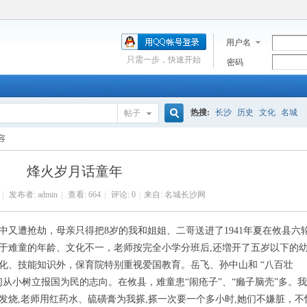
用户名
只需一步，快速开始
密码
热搜:
长沙
历史
文化
名城
帖子
搜
容
烽火岁月话童年
索
|
发布者:
admin
|
查看:
664
|
评论: 0
|
来自: 名城长沙网
又遭抢劫，母亲只得把8岁的我和姐姐、二哥送进了1941年夏在攸县六
于难童的年龄、文化不一，老师按完全小学分班后,还増开了五岁以下的
化、技能知识外，保育院特别重视爱国教育。岳飞、孙中山和 “八百壮
从小树立报国为民的志向。在攸县，难童患“闹疮子”、“癞子脑壳”多。我
发烧,老师用红药水、硫磺膏为我搽,搽一次要一个多小时,她们不嫌脏，不