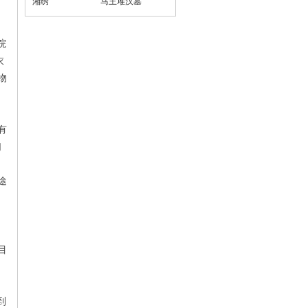
湘绣
马王堆汉墓
院
衣
物
有
们
途
目
到