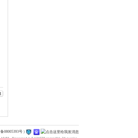
藏
备08005393号
)