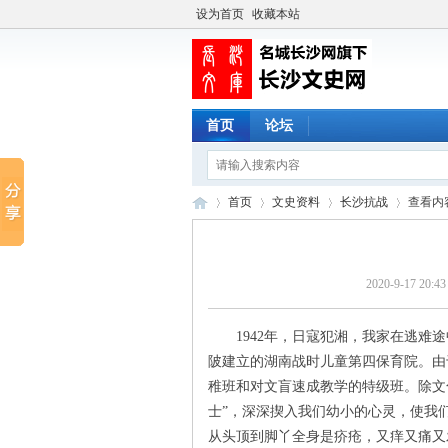
设为首页
收藏本站
首页
论坛
首页
文史资料
长沙抗战
查看内
2020-9-17 20:43
长
›
›
›
›
1942年，日寇犯湘，我家在逃难途中
陂建立的湖南战时儿童第四保育院。由
稚班和对文盲速成教学的特级班。除文
士”，深深揳入我们幼小的心灵，使我们
从头顶到脚丫全身是疥疮，又痒又痛又