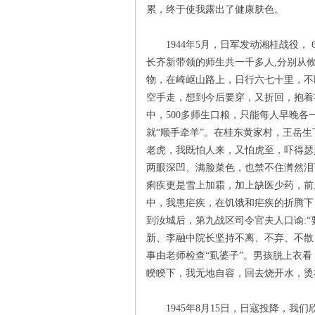
累，终于使我露出了健康肤色。
沙
1944年5月，日军发动湘桂战役， 
长齐新带领的师生共一千多人,分别从攸
物，在崎岖山路上，日行六七十里，不
空手走，想到今后要穿，又折回，抱着
中，500多师生口粮，只能每人早晚
就“顺手牵羊”。在桂东黄家村，王岳
老虎，我既怕人来，又怕虎至，吓得瑟
两眼深凹、满脸菜色，也禁不住潸然泪
文
痢疾更是雪上加霜，加上缺医少药，前
中，我患疟疾，在饥饿和疟疾的折腾下
到汝城后，第九战区司令官夫人口谕:
新、李融中院长坚持不离、不弃、不散
事由老师检查“虱婆子”。男孩脱上衣
睽睽下，我无地自容，回去烧开水，烫
1945年8月15日，日寇投降，我们
库