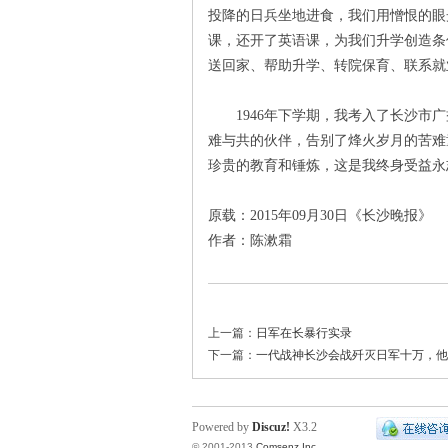
投降的日兵坐地进食，我们用憎恨的眼
课，还开了英语课，为我们升学创造条
送回家、帮助升学、转院保育、联系就
1946年下学期，我考入了长沙市广
难与共的伙伴，告别了烽火岁月的苦难
珍贵的教育和锤炼，这是我终身受益永
|
原载：2015年09月30日《长沙晚报》
作者：陈漱霜
上一篇：
日军在长暴行实录
下一篇：
一代战神长沙会战歼灭日军十万，他
长
Powered by
Discuz!
X3.2
© 2001-2013
Comsenz Inc.