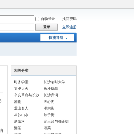
自动登录
找回密码
登录
立即注册
快捷导航
相关分类
时务学堂
长沙临时大学
文夕大火
长沙抗战
辛亥革命与长沙
长沙弹词
轮
湘剧
天心阁
幼
麓山名人
潮宗街
星沙山水
坡子街
浏阳河
定王台与都正街
湘茶
湘菜
怕