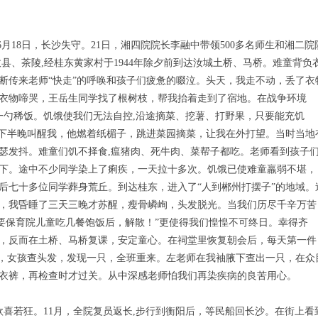
6月18日，长沙失守。21日，湘四院院长李融中带领500多名师生和湘二院
县、茶陵,经桂东黄家村于1944年除夕前到达汝城土桥、马桥。难童背负
断传来老师“快走”的呼唤和孩子们疲惫的啜泣。头天，我走不动，丢了衣
衣物啼哭，王岳生同学找了根树枝，帮我抬着走到了宿地。在战争环境
各一勺稀饭。饥饿使我们无法自控,沿途摘菜、挖薯、打野果，只要能充饥
生下半晚叫醒我，他燃着纸楣子，跳进菜园摘菜，让我在外打望。当时当地
瑟发抖。难童们饥不择食,瘟猪肉、死牛肉、菜帮子都吃。老师看到孩子
下。途中不少同学染上了痢疾，一天拉十多次。饥饿已使难童羸弱不堪，
后七十多位同学葬身荒丘。到达桂东，进入了“人到郴州打摆子”的地域。
，我昏睡了三天三晚才苏醒，瘦骨嶙峋，头发脱光。当我们历尽千辛万苦
“要保育院儿童吃几餐饱饭后，解散！”更使得我们惶惶不可终日。幸得齐
，反而在土桥、马桥复课，安定童心。在祠堂里恢复朝会后，每天第一件
看，女孩查头发，发现一只，全班重来。左老师在我袖腋下查出一只，在众
衣裤，再检查时才过关。从中深感老师怕我们再染疾病的良苦用心。
欣喜若狂。11月，全院复员返长,步行到衡阳后，等民船回长沙。在街上看