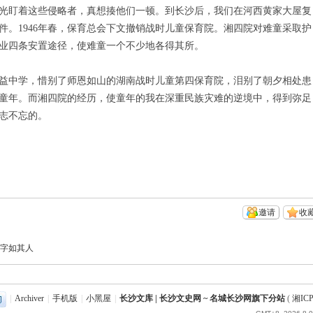
光盯着这些侵略者，真想揍他们一顿。到长沙后，我们在河西黄家大屋复
件。1946年春，保育总会下文撤销战时儿童保育院。湘四院对难童采取护
业四条安置途径，使难童一个不少地各得其所。
益中学，惜别了师恩如山的湖南战时儿童第四保育院，泪别了朝夕相处患
童年。而湘四院的经历，使童年的我在深重民族灾难的逆境中，得到弥足
志不忘的。
邀请
收
字如其人
|
Archiver
|
手机版
|
小黑屋
|
长沙文库 | 长沙文史网 ~ 名城长沙网旗下分站
(
湘ICP