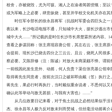
校舍
，
亦被烧毁，尤为可骇
。
湘人之在渝者闻甚愤慨；至以‘
或为军略上之必要
，
肆意纵烧，甚至并学校文化机关亦在其
时任军令部长的徐永昌将军（抗战时军委会四巨头之一
史
夜以来，长沙电话电报不通
，
只知城中大火，据长沙逃出市
城中大火……”所记载的是时任长沙市长席楚霖所述内容。1
查看之参谋回称：张主席现容唐公馆，其左右云
，
张主席原
会提前
。
现长沙已烧去四分之三云云。且云
，
烧死人民很多
察必要。又陈辞修（注：陈诚）对放火未商渠颇不怿
。
谓前
一前线因此发生意外、动摇
，
何人负责？渠住张亮基公馆幸
网
取得蒋先生同意者
，
按前次汉口之破坏即由戴（笠）执行之
蒋先生
，
果必行时再执行，当时戴似重余说者
，
不悉何以又
确认此等举动与敌无甚损
，
与我有大害也）……”
从几位政要日记来看
，
对于焦土抗战之必然结果似乎没
杰、徐永昌等人极力反对敌未到而焚城
，
但丝毫没动摇蒋介