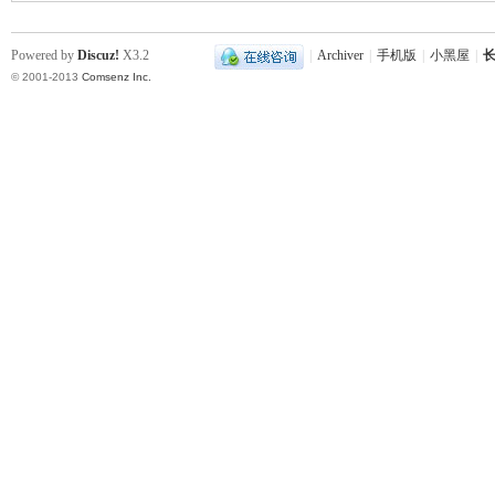
Powered by
Discuz!
X3.2
|
Archiver
|
手机版
|
小黑屋
|
长
© 2001-2013
Comsenz Inc.