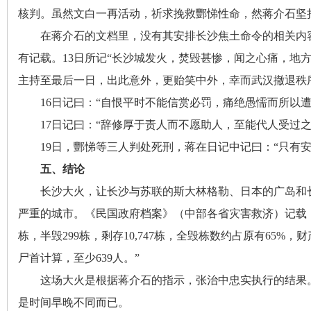
核判
。
虽然文白一再活动，祈求挽救酆悌性命
，
然蒋介石坚
在蒋介石的文档里
，
没有其安排长沙焦土命令的相关内
有记载。13日所记“长沙城发火
，
焚毁甚惨，闻之心痛
，
地
下
主持至最后一日，出此意外
，
更贻笑中外，幸而武汉撤退秩
16日记曰：“自恨平时不能信赏必罚
，
痛绝愚懦而所以遭
17日记曰：“辞修厚于责人而不愿助人
，
至能代人受过之
19日
，
酆悌等三人判处死刑，蒋在日记中记曰：“只有
五、结论
长沙大火
，
让长沙与苏联的斯大林格勒、日本的广岛和
分
严重的城市。《民国政府档案》（中部各省灾害救济）记载：“长
栋，半毁299栋
，
剩存10,747栋，全毁栋数约占原有65%
，
财
尸首计算
，
至少639人。”
这场大火是根据蒋介石的指示
，
张治中忠实执行的结果
是时间早晚不同而已。