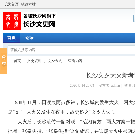
设为首页
收藏本站
首页
论坛
首页
文史资料
文夕大火
查看内容
长沙文夕大火新考
2020-9-14 20:08
|
发布者:
admin
|
查看:
长
›
›
›
›
1938年11月13日凌晨两点多钟
，
长沙城内发生大火，因大火
是“文”，大火又发生在夜里
，
故史称之“文夕大火”。
大火后
，
长沙流传一副对联：“治湘有方，两大方案一
批是：张皇失措。“张皇失措”这句成语
，
在这场大火中被冠