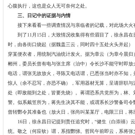
心腹执行，这也是众人无可奈何之处
。
~
三、日记中的证据与内情
接下来看看一些调查情况与亲临者的记载
，
对此场大火
到了11月15日
，
大致情况收集得有些眉目了，徐永昌在
时，由各街口烧起（据魏盖三云
，
同时四十五处火头并起）
穿某便衣者，用统制汽油统计发火
。
据为章云（为章今晨归
郴州，委员长曾有电与张主席（治中）令长沙不能守时即放
电话
，
谓张无故放火，寻陈又电话谓
，
已悉张当时亦不知，
名
惊人（余不忍写
，
亦恐不确），军用器材无算
，
呈请辞职与
处（即敌能到之处
，
皆要先烧）。蒋谓恐系共党所为
，
林、
警。似系戴笠所为
，
蒋先生决其不能，或谓系长沙警备司令
曾转酆令其准备也（放火日
，
张尚叫某某厅，电限三日
，
将
16日
，
徐永昌日记提到责任追究时，“健生（白崇禧）
统。敬之（何应钦）谓
，
系指酆悌。哲民午前即云
，
系将张