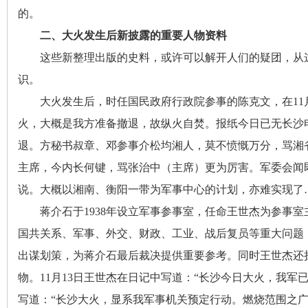
的
。
二、大火发生后新披露的重要人物资料
这些新整理出版的史料
，
或许可以解开人们的疑团，从
识
。
沙
大火发生后
，
时任国民政府行政院参事的陈克文，在11
火
，
大概是我方准备撤退，故纵火自焚
。
报纸今日已无长沙
退。方秘书叔章、邓参事介松均湘人
，
莫不愤慨万分，骂湘
主席
，
今内长何键，骂张治中（主席）更为厉害
。
军委会闻
说
。
大概以湘南、衡阳一带为军事中心的计划，亦难实现了
蒋介石于1938年设立军事参事室
，
任命王世杰为参事室
国共关系、军事、外交、财政、工业、战后复员等重大问题
文
出谋划策
，
为蒋介石最后裁决提供重要参考。同时王世杰还
物。11月13日王世杰在日记中写道：“长沙今日大火
，
我军已
写道：“长沙大火
，
显系我军事机关预定行动。燃烧范围之