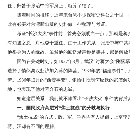
任
，
归咎于张治中将军身上，就算了结了
。
沙
随着时间的推移
，
近年来台湾不少保密史料公之于世，
此有必要对台湾新出版的史料做一些整理与考证。
考证“长沙大火”事件前
，
首先必须明白一点，那就是蒋
有知遇之恩，对他委于重任
。
由于工作关系，张治中与中共
他很会为人的缘故
。
虽然他的回忆录声称是拥共，那是解放
因为在关键时刻
，
如1927年3月，武汉“讨蒋大会”刚落幕
文
选择了悄然离汉赴沪加入蒋的阵营
。
1933年的“福建事件”
劳。1936年12月的“西安事变”
，
张治中抵制何应钦的武装解
地
，
也表现了他对蒋介石的忠诚。
知道这层关系
，
我们就不难看出“长沙大火”事件的背后
一、国民政府高层对“焦土抗战”的分歧与执行
“焦土抗战”的方式
，
政、军、学界均有人提倡，上至李
蒋、汪却有不同的理解。
库