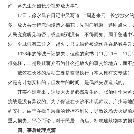
城
许
，
蒋先生亲如长沙视究放火事”。
17日
，
徐永昌在日记中又写道：“周恩来云，长沙放火
多
，
放火兵士持汽油浸透之棉花，先叫门喊避
，
遂即点火，
人民究竟听见与否
，
或全喊到没有，不得而知
。
周于急遽中
沙，全城似有二分之一起火
，
只见沿途被烧伤兵在爬喊并云
1938年的陈诚日记缺失
，
但他的家书（11月20日、11
长
得冤枉
，
二是质疑蒋介石为什么把放火的事交给地方，而不
戴笠在长沙的活动主要是监督执行（本人原有文专述）
火是有计划安排的
，
但发生的时间，是偶然失误造成的
。
其实不难看出
，
这场大火是必然发生的。张治中作为蒋
抗战是没有异议的
。
为了保证在长沙不出现武汉、广州等地
的安排
。
由于在操作层面的管控不到位，导致这场大火提前
沙
重大损失。平心而论
，
对于民居、商店、标志建筑物等的损
四、事后处理点滴