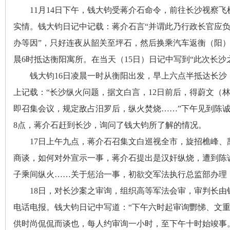
11月14日下午
，
钱大钧受蒋介石命令，前往长沙视察飞
实情。钱大钧日记中记载：蒋介石言“并谓此乃行政长官应
办等因”
，
只好连夜从韶关至坪石，然后换乘汽车返衡（阳
晨6时抵达衡阳寓所。在当天（15日）日记中写到“此次长沙
钱大钧16日凌晨一时从衡阳出发
，
早上六点半抵达长沙
网
上记载：“长沙纵火问题，据文白言
，
12日前后，得蔚文（
即召集会议
，
规定敌占汨罗后，纵火焚烧……”下午见到陈
8点
，
蒋介石赶到长沙，询问了钱大钧所了解的情况
。
17日上午九点
，
蒋介石召集文白巡视全市，旋招樵峰、
商谈
，
如何对外宣示一事，蒋介石提出是汉奸纵烧
，
遭到陈
子乘间纵火……关于惩治一事，初欲交军法执行总监部办理
旗
18日
，
对长沙案之审询，组织高等军法会审
，
审判长由
电话电报。钱大钧日记中写道：“下午六时起审询酆悌、文
供时尚侃侃而谈也
，
每人约审询一小时，至下午十时始竣事