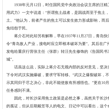
1938年元月12日
，
时任国民党中央政治会议主席的汪精
用武力》一文中说道：“所谓焦土战者
，
是因战而至于焦土
土。”他认为
，
前者产生的焦土可以发生效力形成影响，而
免结怨于民
。
蒋介石对此却另有解释
，
早在1937年11月27日，青岛
令“青岛敌人产业
，
接电时应立即根本破坏为要”。其后在广
|
发电给重庆行营张主任（张群）转汪先生修饰的《告国民书
城”。
话虽这么说
，
实际上蒋介石无视内部的反对意见，坚决
下令对武汉实施爆破
，
要求守军转移。“武汉之爆裂破坏
，
示其同归于尽之决心，非此不能使敌有所感悟也
。
”更在1
任务感到不满。
长
因此
，
对长沙采用焦土政策是必然之事，虽然关于长沙
的孤证，但从后期戴笠等人的电文、日记中可以看出
，
这个