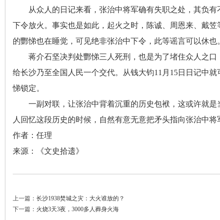
从众人的日记来看
，
张治中将军确有失职之处，其负有
下令放火。事实也是如此
，
起火之时，陈诚、周恩来、戴笠
站
的酆悌也在睡觉，可见绝非张治中下令
，
此等谣言可以休也
蒋介石坚决判处酆悌三人死刑
，
也是为了堵住众人之口
给长沙乃至全国人民一个交代。从钱大钧11月15日日记中就
悌锁定。
一副对联
，
让张治中背着沉重的历史包袱，这或许就是
人回忆这段历史的时候，自然有意无意把矛头指向张治中将
作者：任理
来源：《文史拾遗》
上一篇：
长沙1938焚城之灾：大火谁放的？
下一篇：
火烧3天3夜，3000多人葬身火海