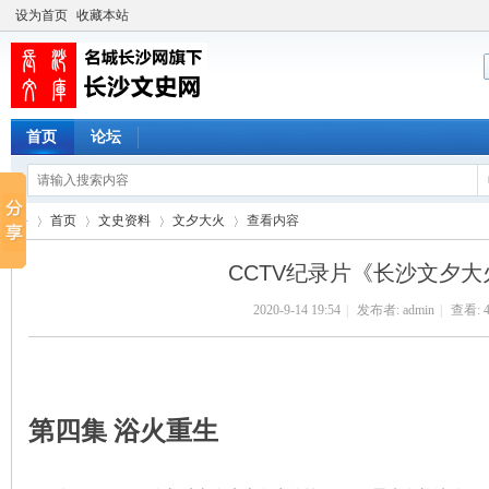
设为首页
收藏本站
首页
论坛
首页
文史资料
文夕大火
查看内容
CCTV纪录片《长沙文夕
2020-9-14 19:54
|
发布者:
admin
|
查看:
长
›
›
›
›
第四集 浴火重生