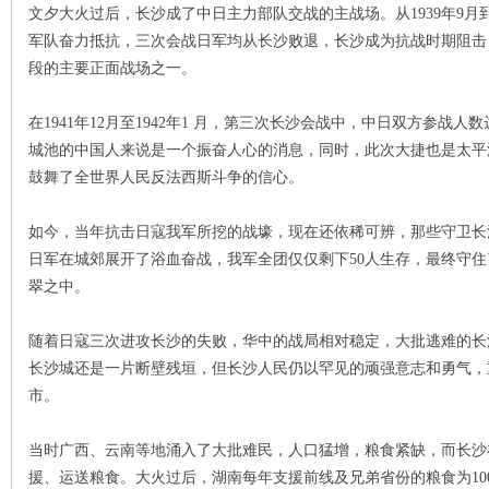
文夕大火过后，长沙成了中日主力部队交战的主战场。从1939年9月到
军队奋力抵抗，三次会战日军均从长沙败退，长沙成为抗战时期阻击
段的主要正面战场之一。
史
在1941年12月至1942年1 月，第三次长沙会战中，中日双方参战
城池的中国人来说是一个振奋人心的消息，同时，此次大捷也是太平
鼓舞了全世界人民反法西斯斗争的信心。
如今，当年抗击日寇我军所挖的战壕，现在还依稀可辨，那些守卫长
日军在城郊展开了浴血奋战，我军全团仅仅剩下50人生存，最终守
翠之中。
网
随着日寇三次进攻长沙的失败，华中的战局相对稳定，大批逃难的长
长沙城还是一片断壁残垣，但长沙人民仍以罕见的顽强意志和勇气，
市。
当时广西、云南等地涌入了大批难民，人口猛增，粮食紧缺，而长沙
援、运送粮食。大火过后，湖南每年支援前线及兄弟省份的粮食为100