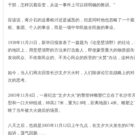
城
干部，怎样沉着应变，从这一事件上可以得明确的教训。”
应该说，蒋介石的这番检讨还是诚恳的，但是同时他也忽略了一个最
权、集团、个人的事业，而是一项中华民族全民族的事业。
1938年11月21日，新华日报发表了一篇题为《论坚壁清野》的社
的地区上，用坚壁清野的方法来打击敌人，即使蒙受重大的物质损失
发动民众、不依靠民众的、不关心民众的疾苦的“火焚”办法，这种办
长
如今，当人们再次回首长沙文夕大火时，人们除谈论它在战略上的对
次的思考。
2005年11月4日，一座纪念“文夕大火”的警世钟雕塑伫立在了长
型和一口大钟组成，钟高2.7米，重为2.8吨，距离地面1.4米。雕
映了当年被大火烧后的场景。
沙
八天之后，也就是2005年11月12日上午九点，在文夕大火发生的6
如诉，荡气回肠……