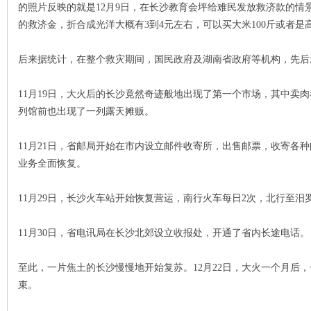
的照片反映的就是12月9日，在长沙教育会坪给难民发放救济款的情
的救济金，折合成光洋大概有3到4元左右，可以买大米100斤或者
后来据统计，在整个救灾期间，国民政府及湖南省政府等机构，先后发
11月19日，大火后的长沙竟然奇迹般地出现了第一个市场，其中卖
沙
列馆前也出现了一列露天摊贩。
11月21日，省邮局开始在市内设立邮件收寄所，出售邮票，收寄各
业务全面恢复。
11月29日，长沙火车站开始恢复营运，南行火车每日2次，北行至
11月30日，省电讯局在长沙北郊设立收报处，开通了省内长途电话。
文
至此，一片焦土的长沙慢慢地开始复苏。12月22日，大火一个月后
束。