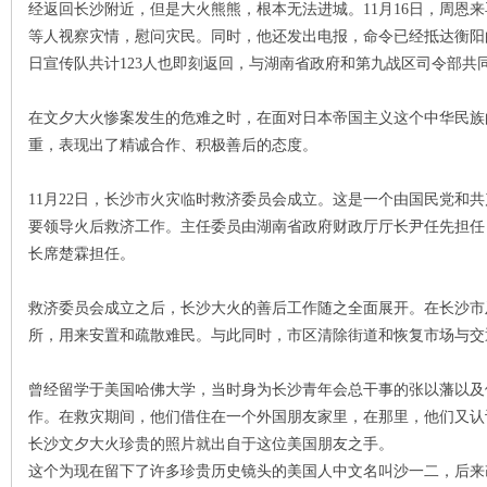
经返回长沙附近，但是大火熊熊，根本无法进城。11月16日，周恩
等人视察灾情，慰问灾民。同时，他还发出电报，命令已经抵达衡阳
日宣传队共计123人也即刻返回，与湖南省政府和第九战区司令部共
在文夕大火惨案发生的危难之时，在面对日本帝国主义这个中华民族
重，表现出了精诚合作、积极善后的态度。
11月22日，长沙市火灾临时救济委员会成立。这是一个由国民党和
|
要领导火后救济工作。主任委员由湖南省政府财政厅厅长尹任先担任
长席楚霖担任。
救济委员会成立之后，长沙大火的善后工作随之全面展开。在长沙市
所，用来安置和疏散难民。与此同时，市区清除街道和恢复市场与交
曾经留学于美国哈佛大学，当时身为长沙青年会总干事的张以藩以及
作。在救灾期间，他们借住在一个外国朋友家里，在那里，他们又认
长
长沙文夕大火珍贵的照片就出自于这位美国朋友之手。
这个为现在留下了许多珍贵历史镜头的美国人中文名叫沙一二，后来