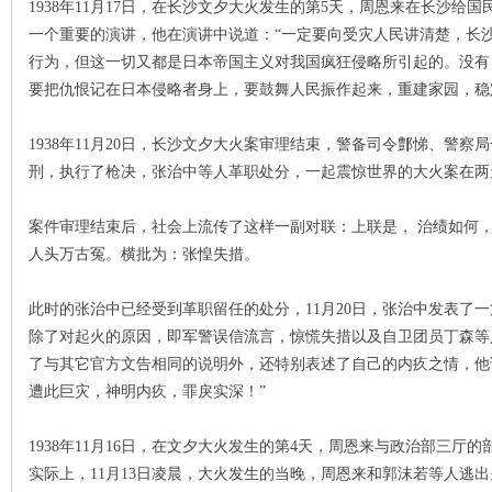
1938年11月17日，在长沙文夕大火发生的第5天，周恩来在长沙
一个重要的演讲，他在演讲中说道：“一定要向受灾人民讲清楚，长
沙
行为，但这一切又都是日本帝国主义对我国疯狂侵略所引起的。没有
要把仇恨记在日本侵略者身上，要鼓舞人民振作起来，重建家园，稳
1938年11月20日，长沙文夕大火案审理结束，警备司令鄷悌、警
刑，执行了枪决，张治中等人革职处分，一起震惊世界的大火案在两
案件审理结束后，社会上流传了这样一副对联：上联是， 治绩如何
人头万古冤。横批为：张惶失措。
文
此时的张治中已经受到革职留任的处分，11月20日，张治中发表了
除了对起火的原因，即军警误信流言，惊慌失措以及自卫团员丁森等
了与其它官方文告相同的说明外，还特别表述了自己的内疚之情，他
遭此巨灾，神明内疚，罪戾实深！”
1938年11月16日，在文夕大火发生的第4天，周恩来与政治部三
实际上，11月13日凌晨，大火发生的当晚，周恩来和郭沫若等人逃
库