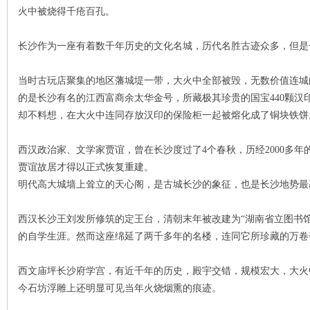
城
火中被烧得千疮百孔。
长沙作为一座有着数千年历史的文化名城，历代名胜古迹众多，但是
当时古玩店聚集的地区藩城堤一带，大火中全部被毁，无数价值连城
的是长沙有名的江西富商余太华金号，所藏极其珍贵的国宝440颗汉
却不料想，在大火中连同存放汉印的保险柜一起被熔化成了铜块铁饼
长
西汉政治家、文学家贾谊，曾在长沙度过了4个春秋，历经2000多年
贾谊故居才得以正式恢复重建。
明代高大城墙上耸立的天心阁，是古城长沙的象征，也是长沙地势最
西汉长沙王刘发所修筑的定王台，清朝末年被改建为“湖南省立图书馆”
的自学生涯。然而这座绵延了两千多年的名楼，连同它所珍藏的万卷
西文庙坪长沙府学宫，有近千年的历史，殿宇交错，规模宏大，大火
沙
今石坊浮雕上还明显可见当年火烧烟熏的痕迹。