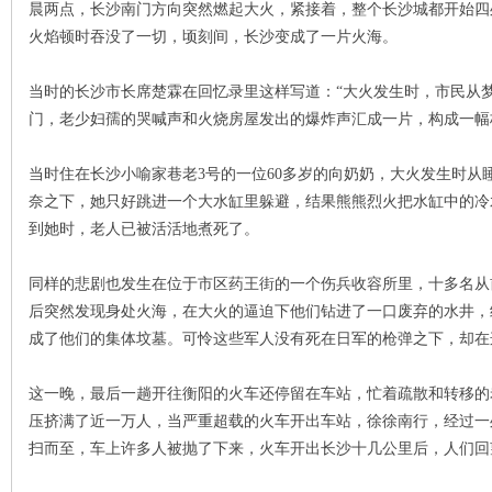
晨两点，长沙南门方向突然燃起大火，紧接着，整个长沙城都开始四
火焰顿时吞没了一切，顷刻间，长沙变成了一片火海。
当时的长沙市长席楚霖在回忆录里这样写道：“大火发生时，市民从
门，老少妇孺的哭喊声和火烧房屋发出的爆炸声汇成一片，构成一幅
当时住在长沙小喻家巷老3号的一位60多岁的向奶奶，大火发生时从
奈之下，她只好跳进一个大水缸里躲避，结果熊熊烈火把水缸中的冷
|
到她时，老人已被活活地煮死了。
同样的悲剧也发生在位于市区药王街的一个伤兵收容所里，十多名从
后突然发现身处火海，在大火的逼迫下他们钻进了一口废弃的水井，
成了他们的集体坟墓。可怜这些军人没有死在日军的枪弹之下，却在
这一晚，最后一趟开往衡阳的火车还停留在车站，忙着疏散和转移的
压挤满了近一万人，当严重超载的火车开出车站，徐徐南行，经过一
长
扫而至，车上许多人被抛了下来，火车开出长沙十几公里后，人们回