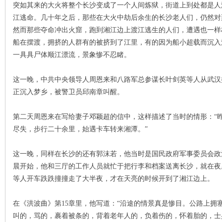
突如其来的大火将整个长沙变成了一个人间炼狱，街道上到处都是人
江逃命。几十年之后，那些在大火中劫后余生的长沙老人们，仍然对
然而那些夺命冲出火窟，跑到湘江边上渡江逃生的人们，遭遇也一样
船在摆渡，拥挤的人群有的被挤到了江里，有的因为船小超载而沉入
一具具尸体顺江漂流，景象惨不忍睹。
沙
这一晚，中共中央领导人周恩来和八路军总参谋长叶剑英等人从武汉
正沉入梦乡，被警卫员邱南章叫醒。
第二天周恩来在写给妻子邓颖超的信中，这样描述了当时的情形：“
尽失，步行二十余里，始遇卡车转来湘潭。”
这一晚，同样在长沙的还有郭沫若，他当时是国民政府军事委员会政
晨开始，他和三厅的工作人员就忙于把行李和档案送离长沙，就在夜
文
等人开车跌跌撞撞走了大半夜，才在天亮的时候开到了湘江边上。
在《洪波曲》第15章里，他写道：“沿途的情景真是惨目。公路上拥
叫的，骂的，裹着被条的，背着老年人的，负着伤的，怀着胎的，士