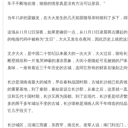
车子不断地在撞，狼狈的情形真是没有方法可以形容。”
当年15岁的梁赐龙，在大火发生的几天前跟随母亲转移到了乡下，
史
这场从11月12日深夜，如果更确切一点，从11月13日凌晨两点骤起
的电报代码中被称为“文日”，大火又发生在夜间，因此历史上就把这
文夕大火，是中国二十世纪以来最大的一次火灾，大火过后，留给长
断壁残垣和一片鬼哭神嚎的凄凉景象，大街小巷随处可见被烧的尸体
臭味，一座有着近三千年历史的古城，连同它所有的财富在顷刻之间
长沙是湖南省最大的城市，早在春秋战国时期，古城长沙就已初具雏
网
的重要基地，到了秦朝，秦始皇设立长沙郡，从秦之后，这里就一直
汉和五代十国时期，长沙又两为国都。到了近现代，长沙更是经济繁
多的两千多年城址不变的古城，长沙堪称是湖南人民千年缔造的结晶
它几乎毁灭了。
长沙城区，沿湘江而建，东西窄，南北长。老辈人说：南门到北门，