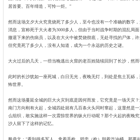
居首要。百年缔造，可怜一炬。”
然而这场文夕大火究竟烧死了多少人，至今也没有一个准确的数字，
消息，宣称死于大火者为3000多人，但由于当时战争时期的混乱局
下
撤退下来的伤病员，以及在大火中被焚烧彻底，无处寻找的尸体，许
但究竟死了多少人，没有人知道，成为一个永远的历史之谜。
大火过后的几天，一些当晚逃出火窟的老百姓陆续回到了长沙，然而
此时的长沙犹如一座死城，白日无光，夜晚无灯，到处是焦土瓦砾，
怖世界。
分
然而这场蔓延全城的巨大火灾到底是因何而发，它究竟是一场天灾？
南门方向刚有火起，全城四处就有几百条火头同时窜起，这显然是一
么组织，敢实施这样一次震惊世界的纵火行动呢？那个火起的夜晚究
沙人留下了这样的记忆。
黎鼎文：“看到很多军人，拿着手枪，驳壳（枪）朝着汽油桶，那要