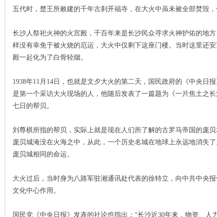
五代时，楚王所敕建的千年古刹开福寺，在大火中虽未被全部焚毁，
长沙人祭祀火神的火宫殿，千百年来是长沙民众寻求火神护佑的地方
样没有幸免于被火烧的厄运，大火中仅剩下这座门楼。当时这里还安
殿一起化为了白骨轻烟。
网
1938年11月14日，也就是文夕大火的第二天，国民政府的《中央
是第一个采访大火现场的人，他随后发表了一篇题为《一片焦土之长
七日的帮贝。
刘尊棋所指的帮贝，实际上就是现在人们所了解的古罗马帝国的庞贝
庞贝城淹没在火海之中，从此，一个历史名城在地球上永远地消失了
庞贝城相同的命运。
旗
大火过后，当时身为八路军驻湘通讯处代表的徐特立，向中共中央报
文化中心作用。
国民党《中央日报》发表的社论也指出：“长沙近30年来，物资、人