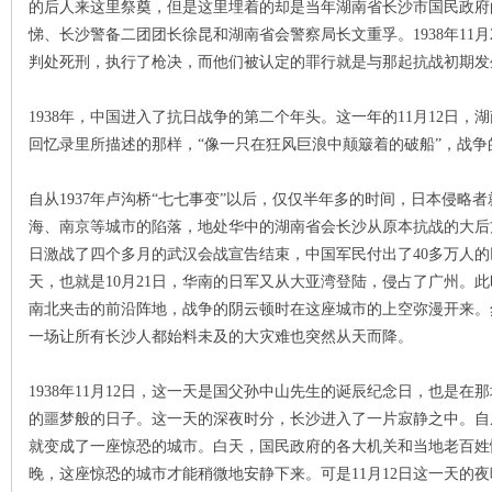
的后人来这里祭奠，但是这里埋着的却是当年湖南省长沙市国民政府
悌、长沙警备二团团长徐昆和湖南省会警察局长文重孚。1938年11
沙
判处死刑，执行了枪决，而他们被认定的罪行就是与那起抗战初期发
1938年，中国进入了抗日战争的第二个年头。这一年的11月12日
回忆录里所描述的那样，“像一只在狂风巨浪中颠簸着的破船”，战
自从1937年卢沟桥“七七事变”以后，仅仅半年多的时间，日本侵略
海、南京等城市的陷落，地处华中的湖南省会长沙从原本抗战的大后方变
日激战了四个多月的武汉会战宣告结束，中国军民付出了40多万人
文
天，也就是10月21日，华南的日军又从大亚湾登陆，侵占了广州。
南北夹击的前沿阵地，战争的阴云顿时在这座城市的上空弥漫开来。
一场让所有长沙人都始料未及的大灾难也突然从天而降。
1938年11月12日，这一天是国父孙中山先生的诞辰纪念日，也是
的噩梦般的日子。这一天的深夜时分，长沙进入了一片寂静之中。自从
就变成了一座惊恐的城市。白天，国民政府的各大机关和当地老百姓
晚，这座惊恐的城市才能稍微地安静下来。可是11月12日这一天的
库