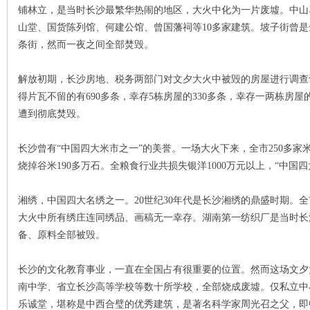
铺林立，是当时长沙最繁华热闹的地区，大火中化为一片废墟。中山
山堂、国货陈列馆、何建公馆、曾国藩祠等10多家建筑。坡子街曾
~
条街，然而一夜之间全部焚毁。
解放初期，长沙房地、税务两部门对文夕大火中被毁的房屋进行调查评
得片瓦不留的有690多条，幸存5栋房屋的330多条，幸存一两栋房屋
遭到彻底焚毁。
长沙曾有“中国四大米市之一”的美誉。一场大火下来，全市250多家
烧掉谷米190多万石。全粮食行业共损失银洋1000万元以上，“中国
名
湘绣，中国四大名绣之一。20世纪30年代是长沙湘绣的鼎盛时期。全
大火中所有绣庄连同绣品、画稿无一幸存。湖南第一纺织厂是当时长
备、原料全部被毁。
长沙的文化教育事业，一直在全国占有很重要的位置。然而这场文夕
南中学、省立长沙高等学校等数十所学校，全部烧成废墟。仅私立中
乐诚堂，堪称是中西合璧的优秀建筑，是著名科学家周光召之父，即