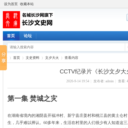
设为首页
收藏本站
首页
论坛
首页
文史资料
文夕大火
查看内容
CCTV纪录片《长沙文夕
2020-9-14 19:54
|
发布者:
admin
|
查看:
长
›
›
›
›
第一集 焚城之灾
在湖南省境内的湘阴县开福冲村、新宁县庄姜村和桃江县的黄土仑村
生，几乎难以辨认。60多年来，生活在村里的人们很少有人知道这